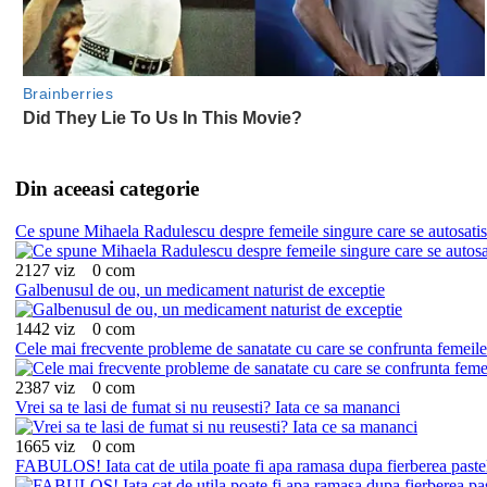
Din aceeasi categorie
Ce spune Mihaela Radulescu despre femeile singure care se autosatis
2127 viz
0 com
Galbenusul de ou, un medicament naturist de exceptie
1442 viz
0 com
Cele mai frecvente probleme de sanatate cu care se confrunta femeile
2387 viz
0 com
Vrei sa te lasi de fumat si nu reusesti? Iata ce sa mananci
1665 viz
0 com
FABULOS! Iata cat de utila poate fi apa ramasa dupa fierberea paste