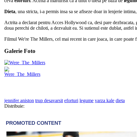
ceva
eforturi
. Actrita a marturisit ca a tinut o dieta pe baza de
legum
Dieta
, una stricta, i-a permis insa sa se afiseze doar in lenjerie intim
Actrita a declarat pentru Acces Hollywood ca, desi pare dezbracata, goli
doua perechi de chiloti, a dezvaluit ea. Si sutienul este dublat, astfel 
Filmul We're The Millers, cel mai recent in care joaca, in care poate
Galerie Foto
jennifer aniston
trup desavarsit
eforturi
legume
varza kale
dieta
Distribuie: