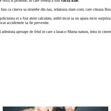
e
verzi si proteine, in care vedeta a fost
varza kale
.
a, fara ca cineva sa strambe din nas, relateaza ziare.com, care citeaza Bus
ciunea ei a fost atent calculata, astfel incat sa nu apara nicio surpriza. I
incat accidentele sa fie prevenite.
 fi admirata aproape de felul in care a lasat-o Mama natura, intra in cin