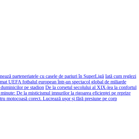
ează parteneriatele cu casele de pariuri în SuperLigă
Iată cum reglezi
ormat UEFA fotbalul european într-un spectacol global de miliarde
 duminicilor pe stadion
De la corsetul secolului al XIX-lea la confortul
 minute: De la misticismul imnurilor la rigoarea eficienței pe reprize
tru motocoasă corect. Lucrează ușor și fără presiune pe corp