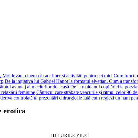
 Moldovan, cinema în aer liber și activități pentru cei mici
Cum funcțion
rp
De la inițiativa lui Gabriel Hanot la formatul elvețian. Cum a transf
ăratul avantaj al meciurilor de acasă
De la maidanul copilăriei la poezia
 relaxării feminine
Cântecul care străbate veacurile și ritmul celor 90 de
deriva controlată în prezentări chirurgicale
Iată cum reglezi un ham pen
e erotica
TITLURILE ZILEI