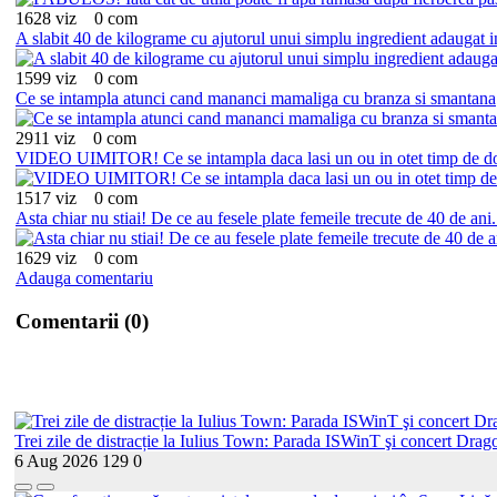
1628 viz
0 com
A slabit 40 de kilograme cu ajutorul unui simplu ingredient adaugat i
1599 viz
0 com
Ce se intampla atunci cand mananci mamaliga cu branza si smantana
2911 viz
0 com
VIDEO UIMITOR! Ce se intampla daca lasi un ou in otet timp de 
1517 viz
0 com
Asta chiar nu stiai! De ce au fesele plate femeile trecute de 40 de ani
1629 viz
0 com
Adauga comentariu
Comentarii (0)
Trei zile de distracție la Iulius Town: Parada ISWinT şi concert Drago
6 Aug 2026
129
0