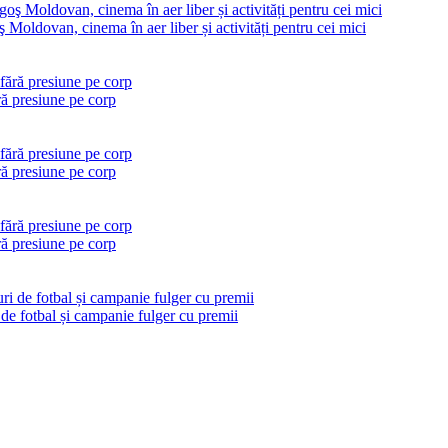
 Moldovan, cinema în aer liber și activități pentru cei mici
ră presiune pe corp
ră presiune pe corp
ră presiune pe corp
 de fotbal și campanie fulger cu premii