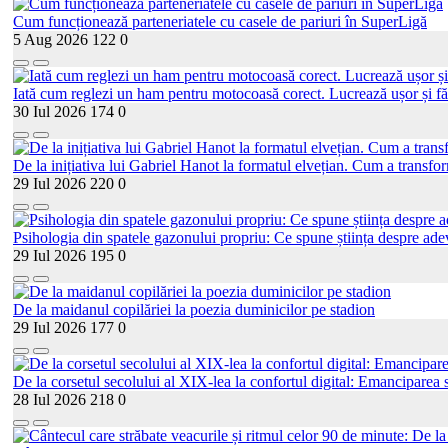
Cum funcționează parteneriatele cu casele de pariuri în SuperLigă
5 Aug 2026
122
0
Iată cum reglezi un ham pentru motocoasă corect. Lucrează ușor și fă
30 Iul 2026
174
0
De la inițiativa lui Gabriel Hanot la formatul elvețian. Cum a transf
29 Iul 2026
220
0
Psihologia din spatele gazonului propriu: Ce spune știința despre adev
29 Iul 2026
195
0
De la maidanul copilăriei la poezia duminicilor pe stadion
29 Iul 2026
177
0
De la corsetul secolului al XIX-lea la confortul digital: Emanciparea s
28 Iul 2026
218
0