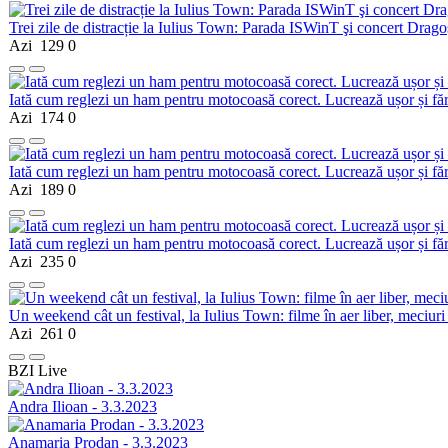
Trei zile de distracție la Iulius Town: Parada ISWinT şi concert Dragoş
Azi
129
0
Iată cum reglezi un ham pentru motocoasă corect. Lucrează ușor și fă
Azi
174
0
Iată cum reglezi un ham pentru motocoasă corect. Lucrează ușor și fă
Azi
189
0
Iată cum reglezi un ham pentru motocoasă corect. Lucrează ușor și fă
Azi
235
0
Un weekend cât un festival, la Iulius Town: filme în aer liber, meciuri
Azi
261
0
BZI Live
Andra Ilioan - 3.3.2023
Anamaria Prodan - 3.3.2023