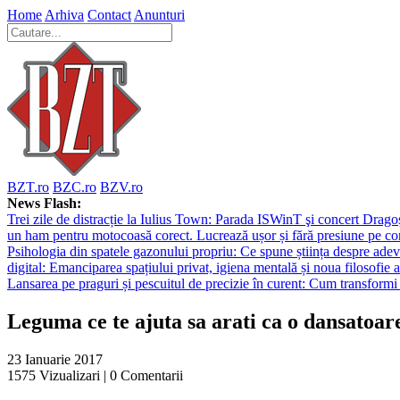
Home
Arhiva
Contact
Anunturi
BZT.ro
BZC.ro
BZV.ro
News Flash:
Trei zile de distracție la Iulius Town: Parada ISWinT şi concert Dragoş
un ham pentru motocoasă corect. Lucrează ușor și fără presiune pe co
Psihologia din spatele gazonului propriu: Ce spune știința despre adev
digital: Emanciparea spațiului privat, igiena mentală și noua filosofie a
Lansarea pe praguri și pescuitul de precizie în curent: Cum transformi 
Leguma ce te ajuta sa arati ca o dansatoar
23 Ianuarie 2017
1575
Vizualizari |
0
Comentarii