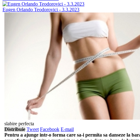
Eugen Orlando Teodorovici - 3.3.2023
slabire perfecta
Distribuie
Tweet
Facebook
E-mail
Pentru a ajunge intr-o forma care sa-i permita sa danseze la
bar