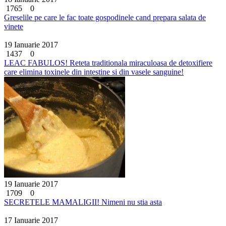
1765
0
Greselile pe care le fac toate gospodinele cand prepara salata de
vinete
19 Ianuarie 2017
1437
0
LEAC FABULOS! Reteta traditionala miraculoasa de detoxifiere
care elimina toxinele din intestine si din vasele sanguine!
19 Ianuarie 2017
1709
0
SECRETELE MAMALIGII! Nimeni nu stia asta
17 Ianuarie 2017