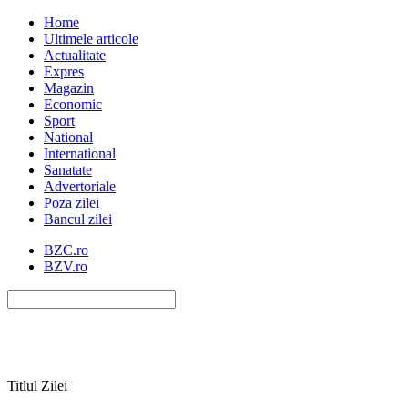
Home
Ultimele articole
Actualitate
Expres
Magazin
Economic
Sport
National
International
Sanatate
Advertoriale
Poza zilei
Bancul zilei
BZC.ro
BZV.ro
Titlul Zilei