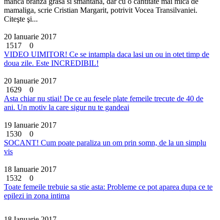
manca branza grasa si smantana, dar cu o cantitate mai mica de
mamaliga, scrie Cristian Margarit, potrivit Vocea Transilvaniei.
Citeşte şi...
20 Ianuarie 2017
1517
0
VIDEO UIMITOR! Ce se intampla daca lasi un ou in otet timp de
doua zile. Este INCREDIBIL!
20 Ianuarie 2017
1629
0
Asta chiar nu stiai! De ce au fesele plate femeile trecute de 40 de
ani. Un motiv la care sigur nu te gandeai
19 Ianuarie 2017
1530
0
SOCANT! Cum poate paraliza un om prin somn, de la un simplu
vis
18 Ianuarie 2017
1532
0
Toate femeile trebuie sa stie asta: Probleme ce pot aparea dupa ce te
epilezi in zona intima
18 Ianuarie 2017