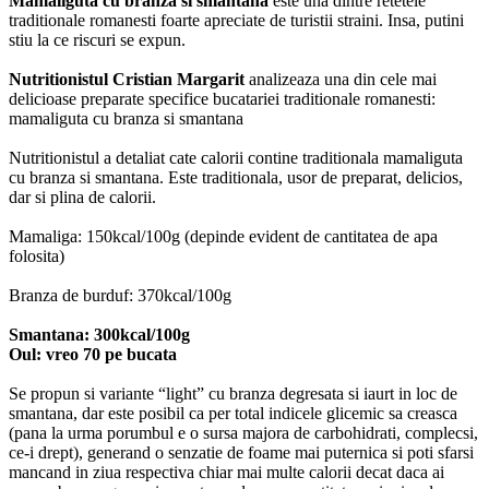
Mamaliguta cu branza si smantana
este una dintre retetele
traditionale romanesti foarte apreciate de turistii straini. Insa, putini
stiu la ce riscuri se expun.
Nutritionistul Cristian Margarit
analizeaza una din cele mai
delicioase preparate specifice bucatariei traditionale romanesti:
mamaliguta cu branza si smantana
Nutritionistul a detaliat cate calorii contine traditionala mamaliguta
cu branza si smantana. Este traditionala, usor de preparat, delicios,
dar si plina de calorii.
Mamaliga: 150kcal/100g (depinde evident de cantitatea de apa
folosita)
Branza de burduf: 370kcal/100g
Smantana: 300kcal/100g
Oul: vreo 70 pe bucata
Se propun si variante “light” cu branza degresata si iaurt in loc de
smantana, dar este posibil ca per total indicele glicemic sa creasca
(pana la urma porumbul e o sursa majora de carbohidrati, complecsi,
ce-i drept), generand o senzatie de foame mai puternica si poti sfarsi
mancand in ziua respectiva chiar mai multe calorii decat daca ai