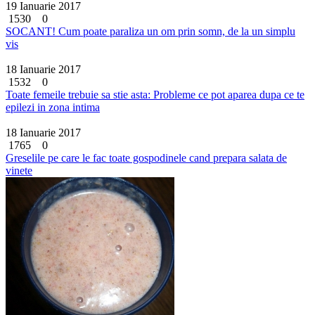
19 Ianuarie 2017
1530
0
SOCANT! Cum poate paraliza un om prin somn, de la un simplu
vis
18 Ianuarie 2017
1532
0
Toate femeile trebuie sa stie asta: Probleme ce pot aparea dupa ce te
epilezi in zona intima
18 Ianuarie 2017
1765
0
Greselile pe care le fac toate gospodinele cand prepara salata de
vinete