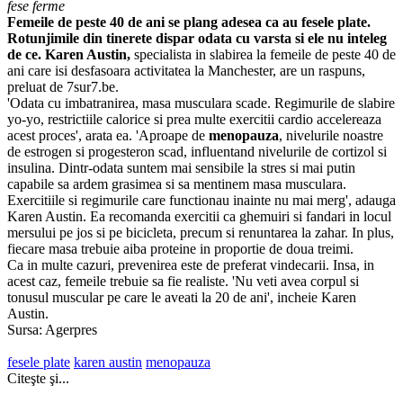
fese ferme
Femeile de peste 40 de ani
se plang adesea ca au
fesele plate
.
Rotunjimile din tinerete dispar odata cu varsta si ele nu inteleg
de ce.
Karen Austin,
specialista in slabirea la femeile de peste 40 de
ani care isi desfasoara activitatea la Manchester, are un raspuns,
preluat de 7sur7.be.
'Odata cu imbatranirea, masa musculara scade. Regimurile de slabire
yo-yo, restrictiile calorice si prea multe exercitii cardio accelereaza
acest proces', arata ea. 'Aproape de
menopauza
, nivelurile noastre
de estrogen si progesteron scad, influentand nivelurile de cortizol si
insulina. Dintr-odata suntem mai sensibile la stres si mai putin
capabile sa ardem grasimea si sa mentinem masa musculara.
Exercitiile si regimurile care functionau inainte nu mai merg', adauga
Karen Austin. Ea recomanda exercitii ca ghemuiri si fandari in locul
mersului pe jos si pe bicicleta, precum si renuntarea la zahar. In plus,
fiecare masa trebuie aiba proteine in proportie de doua treimi.
Ca in multe cazuri, prevenirea este de preferat vindecarii. Insa, in
acest caz, femeile trebuie sa fie realiste. 'Nu veti avea corpul si
tonusul muscular pe care le aveati la 20 de ani', incheie Karen
Austin.
Sursa: Agerpres
fesele plate
karen austin
menopauza
Citeşte şi...