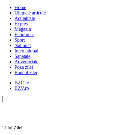
Home
Ultimele articole
Actualitate
Expres
Magazin
Economic
Sport
National
International
Sanatate
Advertoriale
Poza zilei
Bancul zilei
BZC.ro
BZV.ro
Titlul Zilei