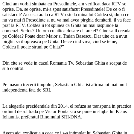
Cind am vorbit simbata cu Presedintele, am verificat daca RTV se
oprise. Da, se oprise, mi-a spus satisfacut Presedintele! De ce o fi
satisfacut? Aceasta arata ca RTV este la mina lui Coldea si, dupa ce
nu va mai fi Presedinte si nu va mai avea pirghia demiterii, il va face
praf la RTV. Coldea ii tot spunea ca Ghita nu mai raspunde la
comenzi. Serios? Un om cu atitea dosare cit are el? Cine sa il creada
pe Coldea? Poate doar Maior si Traian Basescu. Dar uite ca a avut
pirghii sa il opreasca pe Ghita. De ce cind vrea, cind se teme,
Coldea il poate struni pe Ghita?”
Din cite se vede in cazul Romania Tv, Sebastian Ghita a scapat de
sub control.
Pe masura trecerii timpului, Sebastian Ghita isi afirma tot mai mult
independenta fata de SRI.
La alegerile prezidentiale din 2014, el refuza sa transpuna in practica
ordinul de a-l trada pe Victor Ponta si a se pune in slujba lui Klaus
Iohannis, preferatul Binomului SRI-DNA.
Avem aici explicatia a ceea ce i s-a intimplat lui Sebastian Ghita in