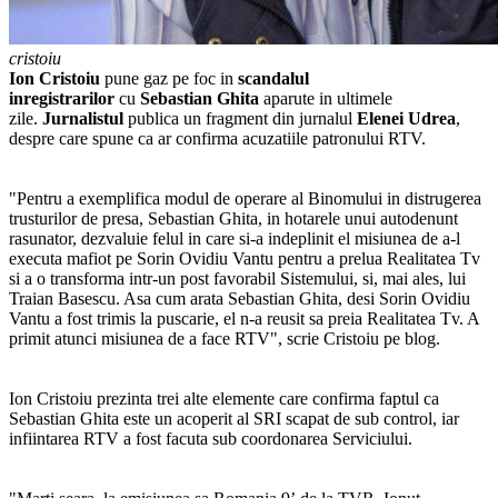
cristoiu
Ion Cristoiu
pune gaz pe foc in
scandalul
inregistrarilor
cu
Sebastian Ghita
aparute in ultimele
zile.
Jurnalistul
publica un fragment din jurnalul
Elenei
Udrea
,
despre care spune ca ar confirma acuzatiile patronului RTV.
"Pentru a exemplifica modul de operare al Binomului in distrugerea
trusturilor de presa, Sebastian Ghita, in hotarele unui autodenunt
rasunator, dezvaluie felul in care si-a indeplinit el misiunea de a-l
executa mafiot pe Sorin Ovidiu Vantu pentru a prelua Realitatea Tv
si a o transforma intr-un post favorabil Sistemului, si, mai ales, lui
Traian Basescu. Asa cum arata Sebastian Ghita, desi Sorin Ovidiu
Vantu a fost trimis la puscarie, el n-a reusit sa preia Realitatea Tv. A
primit atunci misiunea de a face RTV", scrie Cristoiu pe blog.
Ion Cristoiu prezinta trei alte elemente care confirma faptul ca
Sebastian Ghita este un acoperit al SRI scapat de sub control, iar
infiintarea RTV a fost facuta sub coordonarea Serviciului.