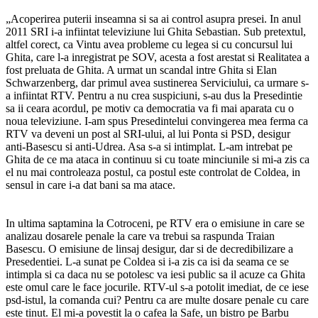
„Acoperirea puterii inseamna si sa ai control asupra presei. In anul
2011 SRI i-a infiintat televiziune lui Ghita Sebastian. Sub pretextul,
altfel corect, ca Vintu avea probleme cu legea si cu concursul lui
Ghita, care l-a inregistrat pe SOV, acesta a fost arestat si Realitatea a
fost preluata de Ghita. A urmat un scandal intre Ghita si Elan
Schwarzenberg, dar primul avea sustinerea Serviciului, ca urmare s-
a infiintat RTV. Pentru a nu crea suspiciuni, s-au dus la Presedintie
sa ii ceara acordul, pe motiv ca democratia va fi mai aparata cu o
noua televiziune. I-am spus Presedintelui convingerea mea ferma ca
RTV va deveni un post al SRI-ului, al lui Ponta si PSD, desigur
anti-Basescu si anti-Udrea. Asa s-a si intimplat. L-am intrebat pe
Ghita de ce ma ataca in continuu si cu toate minciunile si mi-a zis ca
el nu mai controleaza postul, ca postul este controlat de Coldea, in
sensul in care i-a dat bani sa ma atace.
In ultima saptamina la Cotroceni, pe RTV era o emisiune in care se
analizau dosarele penale la care va trebui sa raspunda Traian
Basescu. O emisiune de linsaj desigur, dar si de decredibilizare a
Presedentiei. L-a sunat pe Coldea si i-a zis ca isi da seama ce se
intimpla si ca daca nu se potolesc va iesi public sa il acuze ca Ghita
este omul care le face jocurile. RTV-ul s-a potolit imediat, de ce iese
psd-istul, la comanda cui? Pentru ca are multe dosare penale cu care
este tinut. El mi-a povestit la o cafea la Safe, un bistro pe Barbu