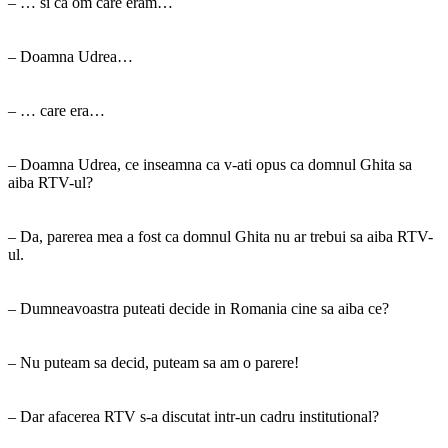
– … si ca om care eram…
– Doamna Udrea…
– … care era…
– Doamna Udrea, ce inseamna ca v-ati opus ca domnul Ghita sa
aiba RTV-ul?
– Da, parerea mea a fost ca domnul Ghita nu ar trebui sa aiba RTV-
ul.
– Dumneavoastra puteati decide in Romania cine sa aiba ce?
– Nu puteam sa decid, puteam sa am o parere!
– Dar afacerea RTV s-a discutat intr-un cadru institutional?