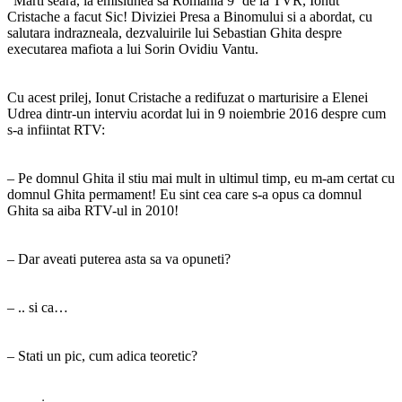
"Marti seara, la emisiunea sa Romania 9ʼ de la TVR, Ionut
Cristache a facut Sic! Diviziei Presa a Binomului si a abordat, cu
salutara indrazneala, dezvaluirile lui Sebastian Ghita despre
executarea mafiota a lui Sorin Ovidiu Vantu.
Cu acest prilej, Ionut Cristache a redifuzat o marturisire a Elenei
Udrea dintr-un interviu acordat lui in 9 noiembrie 2016 despre cum
s-a infiintat RTV:
– Pe domnul Ghita il stiu mai mult in ultimul timp, eu m-am certat cu
domnul Ghita permament! Eu sint cea care s-a opus ca domnul
Ghita sa aiba RTV-ul in 2010!
– Dar aveati puterea asta sa va opuneti?
– .. si ca…
– Stati un pic, cum adica teoretic?