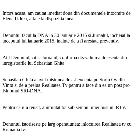
Intors acasa, am cautat imediat doua din documentele intocmite de
Elena Udrea, aflate la dispozitia mea:
Denuntul facut la DNA in 30 ianuarie 2015 si Jurnalul, incheiat la
inceputul lui ianuarie 2015, inainte de a fi arestata preventiv.
Atit Denuntul, cit si Jurnalul, confirma dezvaluirea de esenta din
inregistrarile lui Sebastian Ghita:
Sebastian Ghita a avut misiunea de a-l executa pe Sorin Ovidiu
Vintu si de-a prelua Realitatea Tv pentru a face din ea un post pro
Binomul SRI-DNA.
Pentru ca n-a reusit, a infiintat tot sub semnul unei misiuni RTV.
Denuntul istoriseste pe larg operatiunea: inlocuirea Realitatea tv cu
Romania tv: