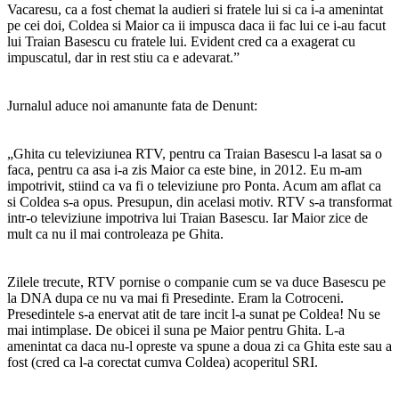
Vacaresu, ca a fost chemat la audieri si fratele lui si ca i-a amenintat
pe cei doi, Coldea si Maior ca ii impusca daca ii fac lui ce i-au facut
lui Traian Basescu cu fratele lui. Evident cred ca a exagerat cu
impuscatul, dar in rest stiu ca e adevarat.”
Jurnalul aduce noi amanunte fata de Denunt:
„Ghita cu televiziunea RTV, pentru ca Traian Basescu l-a lasat sa o
faca, pentru ca asa i-a zis Maior ca este bine, in 2012. Eu m-am
impotrivit, stiind ca va fi o televiziune pro Ponta. Acum am aflat ca
si Coldea s-a opus. Presupun, din acelasi motiv. RTV s-a transformat
intr-o televiziune impotriva lui Traian Basescu. Iar Maior zice de
mult ca nu il mai controleaza pe Ghita.
Zilele trecute, RTV pornise o companie cum se va duce Basescu pe
la DNA dupa ce nu va mai fi Presedinte. Eram la Cotroceni.
Presedintele s-a enervat atit de tare incit l-a sunat pe Coldea! Nu se
mai intimplase. De obicei il suna pe Maior pentru Ghita. L-a
amenintat ca daca nu-l opreste va spune a doua zi ca Ghita este sau a
fost (cred ca l-a corectat cumva Coldea) acoperitul SRI.