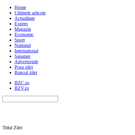
Home
Ultimele articole
Actualitate
Expres
Magazin
Economic
Sport
National
International
Sanatate
Advertoriale
Poza zilei
Bancul zilei
BZC.ro
BZV.ro
Titlul Zilei