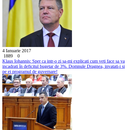
4 Ianuarie 2017
1889
0
Klaus Iohannis: Sper ca intr-o zi sa-mi explicati cum veti face sa va
incadrati în deficitul bugetar de 3%. Domnule Dragnea, invatati-i si
pe ei programul de guvernare!