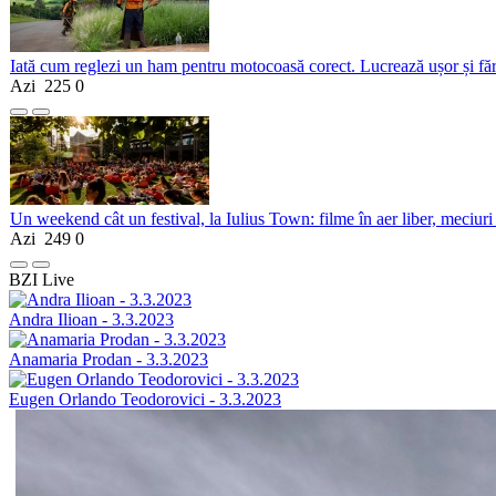
Iată cum reglezi un ham pentru motocoasă corect. Lucrează ușor și fă
Azi
225
0
Un weekend cât un festival, la Iulius Town: filme în aer liber, meciuri
Azi
249
0
BZI Live
Andra Ilioan - 3.3.2023
Anamaria Prodan - 3.3.2023
Eugen Orlando Teodorovici - 3.3.2023