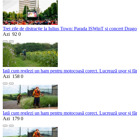
Trei zile de distracție la Iulius Town: Parada ISWinT şi concert Dragoş
Azi
92
0
Iată cum reglezi un ham pentru motocoasă corect. Lucrează ușor și fă
Azi
158
0
Iată cum reglezi un ham pentru motocoasă corect. Lucrează ușor și fă
Azi
179
0