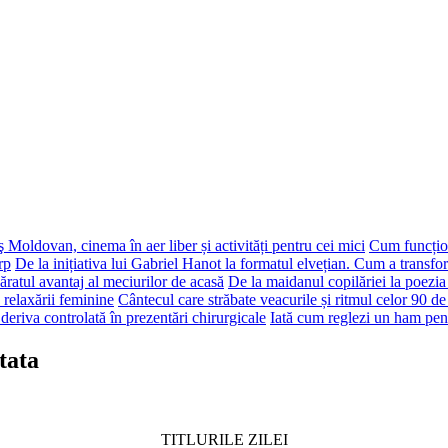
 Moldovan, cinema în aer liber și activități pentru cei mici
Cum funcțion
rp
De la inițiativa lui Gabriel Hanot la formatul elvețian. Cum a transf
ăratul avantaj al meciurilor de acasă
De la maidanul copilăriei la poezia
 relaxării feminine
Cântecul care străbate veacurile și ritmul celor 90 de
deriva controlată în prezentări chirurgicale
Iată cum reglezi un ham pen
tata
TITLURILE ZILEI