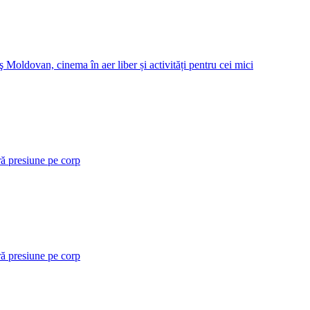
 Moldovan, cinema în aer liber și activități pentru cei mici
ră presiune pe corp
ră presiune pe corp