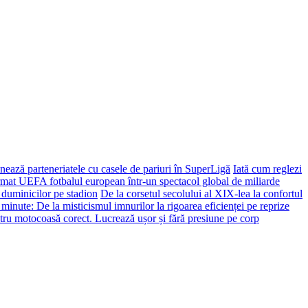
ează parteneriatele cu casele de pariuri în SuperLigă
Iată cum reglezi
ormat UEFA fotbalul european într-un spectacol global de miliarde
 duminicilor pe stadion
De la corsetul secolului al XIX-lea la confortul
 minute: De la misticismul imnurilor la rigoarea eficienței pe reprize
tru motocoasă corect. Lucrează ușor și fără presiune pe corp