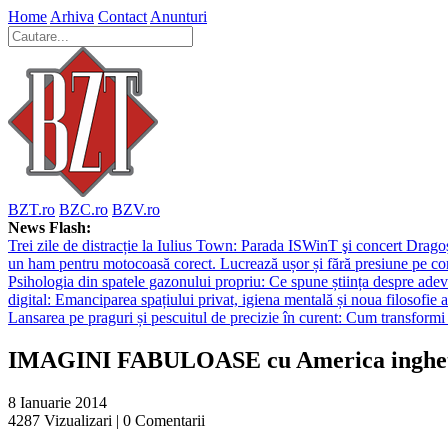
Home
Arhiva
Contact
Anunturi
BZT.ro
BZC.ro
BZV.ro
News Flash:
Trei zile de distracție la Iulius Town: Parada ISWinT şi concert Dragoş
un ham pentru motocoasă corect. Lucrează ușor și fără presiune pe co
Psihologia din spatele gazonului propriu: Ce spune știința despre adev
digital: Emanciparea spațiului privat, igiena mentală și noua filosofie a
Lansarea pe praguri și pescuitul de precizie în curent: Cum transformi 
IMAGINI FABULOASE cu America inghe
8 Ianuarie 2014
4287
Vizualizari |
0
Comentarii