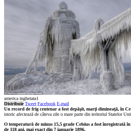
america inghetata1
Distribuie
Tweet
Facebook
E-mail
Un record de frig centenar a fost depăşit, marţi dimineaţă, în
Cen
istoric afectează de câteva zile o mare parte din teritoriul Statelor U
O temperatură de minus 15,5 grade Celsius a fost înregistrată în
de 118 ani, mai exact din 7 ianuarie 1896.