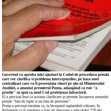
Guvernul va aproba mici ajustari la Codul de procedura penala
care vor clarifica si problema interceptarilor, pe baza unei
centralizari care va fi prezentata vineri pe site-ul Ministerului
Justitiei, a anuntat premierul Ponta, adaugând ca este "o
prostie" sa spui ca noul Cod protejeaza infractorii.
El a precizat însa ca aceasta clarificare ar permite începerea urmaririi
penale "fata de fapte si nu fata de persoane".
Ponta a precizat totodata ca, la începutul saptamânii viitoare, în
Parlament va fi aprobata o lege de abrogare a articolului 278 din