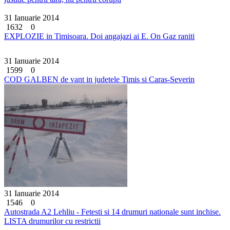
31 Ianuarie 2014
1632
0
EXPLOZIE in Timisoara. Doi angajazi ai E. On Gaz raniti
31 Ianuarie 2014
1599
0
COD GALBEN de vant in judetele Timis si Caras-Severin
31 Ianuarie 2014
1546
0
Autostrada A2 Lehliu - Fetesti si 14 drumuri nationale sunt inchise.
LISTA drumurilor cu restrictii