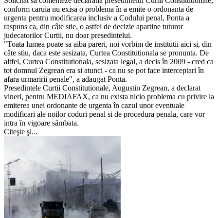
Solicitat sa comenteze declaratia presedintelui Curtii Constitutionale,
conform caruia nu exisa o problema în a emite o ordonanta de
urgenta pentru modificarea inclusiv a Codului penal, Ponta a
raspuns ca, din câte stie, o astfel de decizie apartine tuturor
judecatorilor Curtii, nu doar presedintelui.
"Toata lumea poate sa aiba pareri, noi vorbim de institutii aici si, din
câte stiu, daca este sesizata, Curtea Constitutionala se pronunta. De
altfel, Curtea Constitutionala, sesizata legal, a decis în 2009 - cred ca
tot domnul Zegrean era si atunci - ca nu se pot face interceptari în
afara urmaririi penale", a adaugat Ponta.
Presedintele Curtii Constitutionale, Augustin Zegrean, a declarat
vineri, pentru MEDIAFAX, ca nu exista nicio problema cu privire la
emiterea unei ordonante de urgenta în cazul unor eventuale
modificari ale noilor coduri penal si de procedura penala, care vor
intra în vigoare sâmbata.
Citeşte şi...