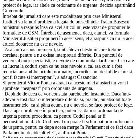
proiect de lege, iar altele ca ordonante de urgenta, decizia apartinând
Guvernului.
Întrebat de jurnalisti care este modalitatea prin care Ministerul
Justitiei va lamuri problema legata de presedintele Traian Basescu,
ministrul a raspuns însa ca acel articol nu este vizat de propunerile
formulate de CSM. Întrebat de asemenea daca, atunci, va formula
Ministerul Justitiei propuneri în acest sens, el a raspuns ca nu la acel
articol deoarece nu este nevoie.
"Asa cum a spus premierul, sunt câteva chestiuni care trebuie
corelate, pentru a nu exista interpretari diferite. Din punctul de
vedere al unor specialisti, e nevoie de o anumita clarificare. Cei care
au lucrat la coduri spun ca nu este nevoie si ca, asa cum a fost
redactat ansamblul actului normativ, lucrurile sunt destul de clare si
pot fi facute si interceptari", a adaugat Cazanciuc.
Si premierul Victor Ponta a aratat ca aceste mici ajustari nu vor fi
aprobate "neaparat" prin ordonanta de urgenta.
"Depinde de ceea ce vor constata parchetele, instantele. Daca într-
adevar a fost doar o interpretare diferita si, practic, au absolut toate
instrumentele, ca si pâna acum, nu e nevoie, se face proiect de lege.
Daca apar probleme în practica, putem sa dam si ordonanta de
urgenta pentru procedura, ca pentru Codul penal ar fi
neconstitutional. Un Cod penal nu poate fi schimbat prin ordonanta
de urgenta, pentru ca dupa aceea merge în Parlament si ce faci daca
Parlamentul decide altfel ?", a afirmat Ponta.