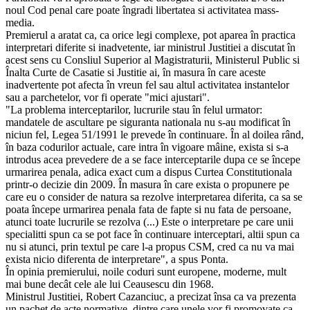
noul Cod penal care poate îngradi libertatea si activitatea mass-
media.
Premierul a aratat ca, ca orice legi complexe, pot aparea în practica
interpretari diferite si inadvetente, iar ministrul Justitiei a discutat în
acest sens cu Consliul Superior al Magistraturii, Ministerul Public si
Înalta Curte de Casatie si Justitie ai, în masura în care aceste
inadvertente pot afecta în vreun fel sau altul activitatea instantelor
sau a parchetelor, vor fi operate "mici ajustari".
"La problema interceptarilor, lucrurile stau în felul urmator:
mandatele de ascultare pe siguranta nationala nu s-au modificat în
niciun fel, Legea 51/1991 le prevede în continuare. În al doilea rând,
în baza codurilor actuale, care intra în vigoare mâine, exista si s-a
introdus acea prevedere de a se face interceptarile dupa ce se începe
urmarirea penala, adica exact cum a dispus Curtea Constitutionala
printr-o decizie din 2009. În masura în care exista o propunere pe
care eu o consider de natura sa rezolve interpretarea diferita, ca sa se
poata începe urmarirea penala fata de fapte si nu fata de persoane,
atunci toate lucrurile se rezolva (...) Este o interpretare pe care unii
specialitti spun ca se pot face în continuare interceptari, altii spun ca
nu si atunci, prin textul pe care l-a propus CSM, cred ca nu va mai
exista nicio diferenta de interpretare", a spus Ponta.
În opinia premierului, noile coduri sunt europene, moderne, mult
mai bune decât cele ale lui Ceausescu din 1968.
Ministrul Justitiei, Robert Cazanciuc, a precizat însa ca va prezenta
un pachet de acte normative, dintre care unele vor fi promovate ca