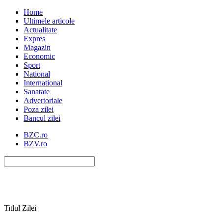
Home
Ultimele articole
Actualitate
Expres
Magazin
Economic
Sport
National
International
Sanatate
Advertoriale
Poza zilei
Bancul zilei
BZC.ro
BZV.ro
Titlul Zilei