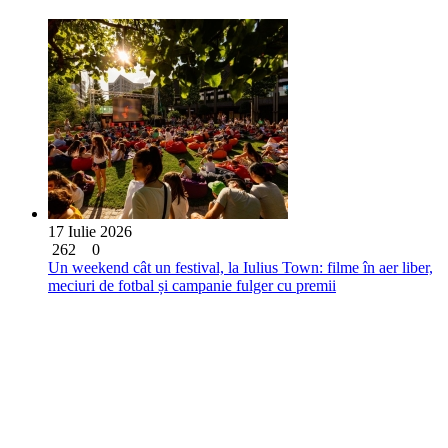
17 Iulie 2026
262
0
Un weekend cât un festival, la Iulius Town: filme în aer liber,
meciuri de fotbal și campanie fulger cu premii