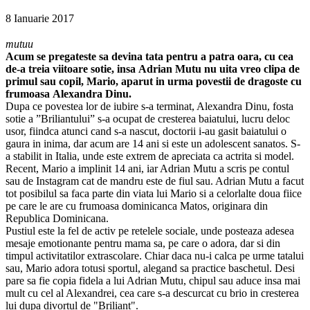
8 Ianuarie 2017
mutuu
Acum se pregateste sa devina tata pentru a patra oara, cu cea
de-a treia viitoare sotie, insa
Adrian Mutu
nu uita vreo clipa de
primul sau copil,
Mario
, aparut in urma povestii de dragoste cu
frumoasa
Alexandra Dinu.
Dupa ce povestea lor de iubire s-a terminat, Alexandra Dinu, fosta
sotie a ”Briliantului” s-a ocupat de cresterea baiatului, lucru deloc
usor, fiindca atunci cand s-a nascut, doctorii i-au gasit baiatului o
gaura in inima, dar acum are 14 ani si este un adolescent sanatos. S-
a stabilit in Italia, unde este extrem de apreciata ca actrita si model.
Recent, Mario a implinit 14 ani, iar Adrian Mutu a scris pe contul
sau de Instagram cat de mandru este de fiul sau. Adrian Mutu a facut
tot posibilul sa faca parte din viata lui Mario si a celorlalte doua fiice
pe care le are cu frumoasa dominicanca Matos, originara din
Republica Dominicana.
Pustiul este la fel de activ pe retelele sociale, unde posteaza adesea
mesaje emotionante pentru mama sa, pe care o adora, dar si din
timpul activitatilor extrascolare. Chiar daca nu-i calca pe urme tatalui
sau, Mario adora totusi sportul, alegand sa practice baschetul. Desi
pare sa fie copia fidela a lui Adrian Mutu, chipul sau aduce insa mai
mult cu cel al Alexandrei, cea care s-a descurcat cu brio in cresterea
lui dupa divortul de "Briliant".