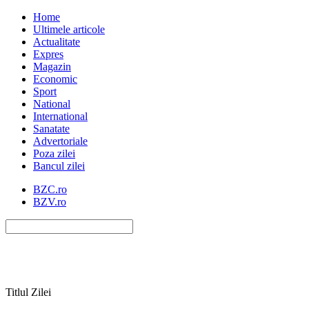
Home
Ultimele articole
Actualitate
Expres
Magazin
Economic
Sport
National
International
Sanatate
Advertoriale
Poza zilei
Bancul zilei
BZC.ro
BZV.ro
Titlul Zilei