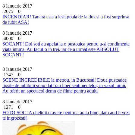
8 Ianuarie 2017
2675
0
INCENDIAR! Tanara asta a iesit goala de la dus si a fost surprinsa
de iubit ASA!
8 Ianuarie 2017
4000
0
SOCANT! Doi soti au apelat la o pustoaica pentru a-si condimenta
viata intima. Au facut-o in trei, iar ce a urmat este ABSOLUT
SOCANT!
8 Ianuarie 2017
1747
0
SCENE INCREDIBILE la metrou, in Bucuresti! Doua pustoaice
lipsite de inhibitii si-au dat frau liber sentimentelor, in vazul lumii.
Au oferit un spectacol demn de filme pentru adulti
8 Ianuarie 2017
1271
0
FOTO SOC! A cheltuit o avere pentru a arata bine, dar cand il vezi
te ingrozesti!