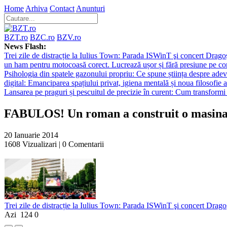
Home
Arhiva
Contact
Anunturi
BZT.ro
BZC.ro
BZV.ro
News Flash:
Trei zile de distracție la Iulius Town: Parada ISWinT şi concert Dragoş
un ham pentru motocoasă corect. Lucrează ușor și fără presiune pe co
Psihologia din spatele gazonului propriu: Ce spune știința despre adev
digital: Emanciparea spațiului privat, igiena mentală și noua filosofie a
Lansarea pe praguri și pescuitul de precizie în curent: Cum transformi 
FABULOS! Un roman a construit o masin
20 Ianuarie 2014
1608
Vizualizari |
0
Comentarii
Trei zile de distracție la Iulius Town: Parada ISWinT şi concert Dragoş
Azi
124
0