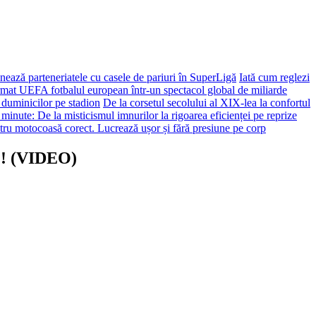
ează parteneriatele cu casele de pariuri în SuperLigă
Iată cum reglezi
ormat UEFA fotbalul european într-un spectacol global de miliarde
 duminicilor pe stadion
De la corsetul secolului al XIX-lea la confortul
 minute: De la misticismul imnurilor la rigoarea eficienței pe reprize
tru motocoasă corect. Lucrează ușor și fără presiune pe corp
E! (VIDEO)