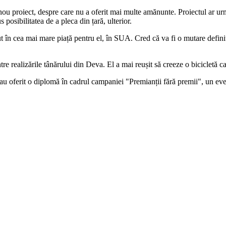
nou proiect, despre care nu a oferit mai multe amănunte. Proiectul ar urm
posibilitatea de a pleca din țară, ulterior.
t în cea mai mare piață pentru el, în SUA. Cred că va fi o mutare definit
e realizările tânărului din Deva. El a mai reușit să creeze o bicicletă c
i-au oferit o diplomă în cadrul campaniei "Premianții fără premii", un e