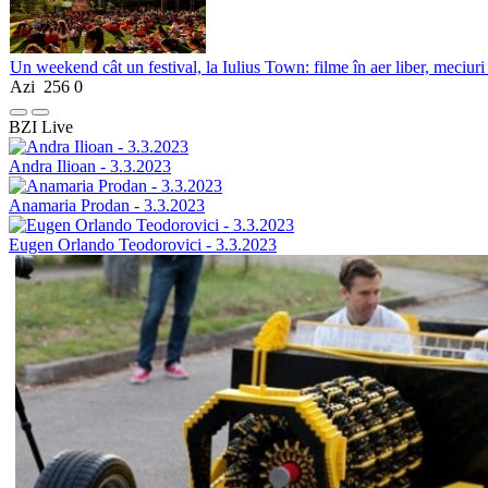
Un weekend cât un festival, la Iulius Town: filme în aer liber, meciuri
Azi
256
0
BZI Live
Andra Ilioan - 3.3.2023
Anamaria Prodan - 3.3.2023
Eugen Orlando Teodorovici - 3.3.2023