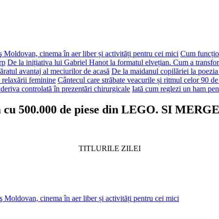
 Moldovan, cinema în aer liber și activități pentru cei mici
Cum funcțion
rp
De la inițiativa lui Gabriel Hanot la formatul elvețian. Cum a transf
ăratul avantaj al meciurilor de acasă
De la maidanul copilăriei la poezia
 relaxării feminine
Cântecul care străbate veacurile și ritmul celor 90 de
deriva controlată în prezentări chirurgicale
Iată cum reglezi un ham pen
a cu 500.000 de piese din LEGO. SI MERG
TITLURILE ZILEI
 Moldovan, cinema în aer liber și activități pentru cei mici