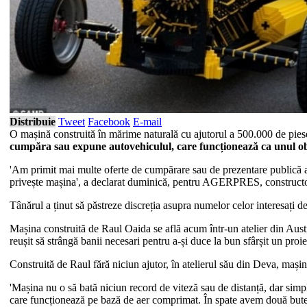
Distribuie
Tweet
Facebook
E-mail
O mașină construită în mărime naturală cu ajutorul a 500.000 de piese 
cumpăra sau expune autovehiculul, care funcționează ca unul o
'Am primit mai multe oferte de cumpărare sau de prezentare publică a 
privește mașina', a declarat duminică, pentru AGERPRES, constructo
Tânărul a ținut să păstreze discreția asupra numelor celor interesați d
Mașina construită de Raul Oaida se află acum într-un atelier din Aust
reușit să strângă banii necesari pentru a-și duce la bun sfârșit un pro
Construită de Raul fără niciun ajutor, în atelierul său din Deva, mașin
'Mașina nu o să bată niciun record de viteză sau de distanță, dar simpl
care funcționează pe bază de aer comprimat. În spate avem două butel