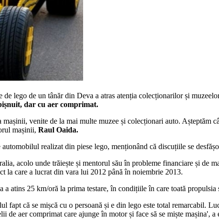
de lego de un tânăr din Deva a atras atenția colecționarilor și muzeelor
bișnuit, dar cu aer comprimat.
mașinii, venite de la mai multe muzee și colecționari auto. Așteptăm câ
rul mașinii,
Raul Oaida.
e automobilul realizat din piese lego, menționând că discuțiile se desfăș
ralia, acolo unde trăiește și mentorul său în probleme financiare și de
iect la care a lucrat din vara lui 2012 până în noiembrie 2013.
a a atins 25 km/oră la prima testare, în condițiile în care toată propulsi
ul fapt că se mișcă cu o persoană și e din lego este total remarcabil. Luc
ii de aer comprimat care ajunge în motor și face să se miște mașina', a 