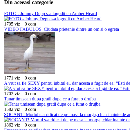
Din aceeasi categorie
FOTO - Johnny Depp s-a logodit cu Amber Heard
1705 viz
0 com
VIDEO FABULOS. Ciudata prietenie dintre un om si o egreta
1771 viz
0 com
A vrut sa fie SEXY pentru iubitul ei, dar acesta a fugit de ea: “Esti d
1702 viz
0 com
Tanar timisean dupa gratii dupa ce a furat o drujba
1582 viz
0 com
SOCANT! Mortul s-a ridicat de pe masa la morga, chiar inainte de a
1862 viz
0 com