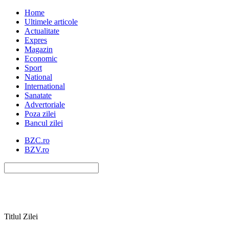
Home
Ultimele articole
Actualitate
Expres
Magazin
Economic
Sport
National
International
Sanatate
Advertoriale
Poza zilei
Bancul zilei
BZC.ro
BZV.ro
Titlul Zilei