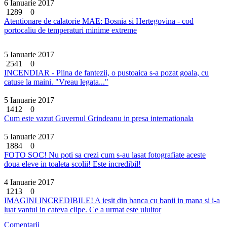
6 Ianuarie 2017
1289
0
Atentionare de calatorie MAE: Bosnia si Hertegovina - cod
portocaliu de temperaturi minime extreme
5 Ianuarie 2017
2541
0
INCENDIAR - Plina de fantezii, o pustoaica s-a pozat goala, cu
catuse la maini. "Vreau legata..."
5 Ianuarie 2017
1412
0
Cum este vazut Guvernul Grindeanu in presa internationala
5 Ianuarie 2017
1884
0
FOTO SOC! Nu poti sa crezi cum s-au lasat fotografiate aceste
doua eleve in toaleta scolii! Este incredibil!
4 Ianuarie 2017
1213
0
IMAGINI INCREDIBILE! A iesit din banca cu banii in mana si i-a
luat vantul in cateva clipe. Ce a urmat este uluitor
Comentarii