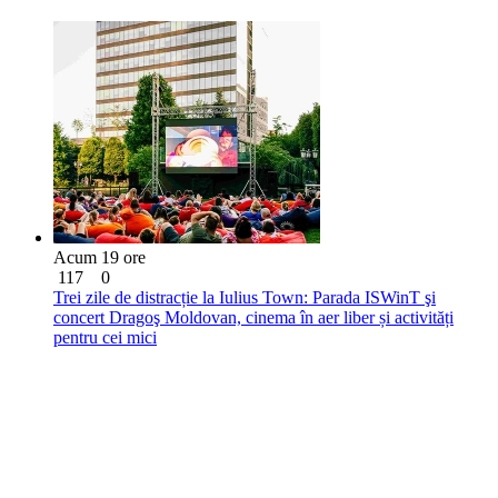
Acum 19 ore
117
0
Trei zile de distracție la Iulius Town: Parada ISWinT şi
concert Dragoş Moldovan, cinema în aer liber și activități
pentru cei mici