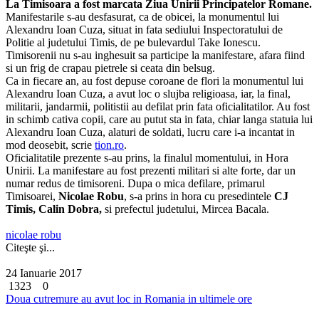
La Timisoara a fost marcata Ziua Unirii Principatelor Romane.
Manifestarile s-au desfasurat, ca de obicei, la monumentul lui
Alexandru Ioan Cuza, situat in fata sediului Inspectoratului de
Politie al judetului Timis, de pe bulevardul Take Ionescu.
Timisorenii nu s-au inghesuit sa participe la manifestare, afara fiind
si un frig de crapau pietrele si ceata din belsug.
Ca in fiecare an, au fost depuse coroane de flori la monumentul lui
Alexandru Ioan Cuza, a avut loc o slujba religioasa, iar, la final,
militarii, jandarmii, politistii au defilat prin fata oficialitatilor. Au fost
in schimb cativa copii, care au putut sta in fata, chiar langa statuia lui
Alexandru Ioan Cuza, alaturi de soldati, lucru care i-a incantat in
mod deosebit, scrie
tion.ro
.
Oficialitatile prezente s-au prins, la finalul momentului, in Hora
Unirii. La manifestare au fost prezenti militari si alte forte, dar un
numar redus de timisoreni. Dupa o mica defilare, primarul
Timisoarei,
Nicolae Robu
, s-a prins in hora cu presedintele
CJ
Timis, Calin Dobra,
si prefectul judetului, Mircea Bacala.
nicolae robu
Citeşte şi...
24 Ianuarie 2017
1323
0
Doua cutremure au avut loc in Romania in ultimele ore