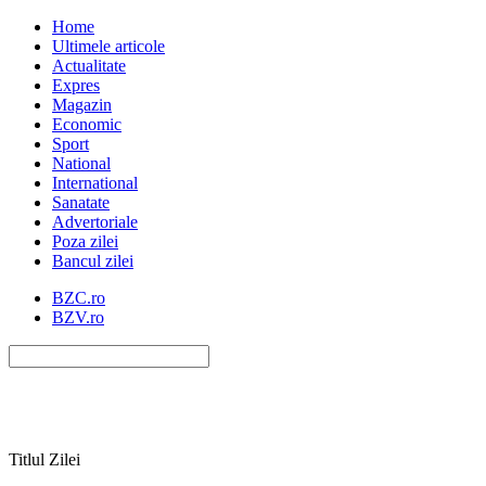
Home
Ultimele articole
Actualitate
Expres
Magazin
Economic
Sport
National
International
Sanatate
Advertoriale
Poza zilei
Bancul zilei
BZC.ro
BZV.ro
Titlul Zilei