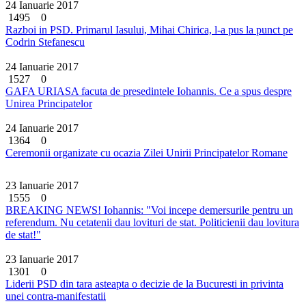
24 Ianuarie 2017
1495
0
Razboi in PSD. Primarul Iasului, Mihai Chirica, l-a pus la punct pe
Codrin Stefanescu
24 Ianuarie 2017
1527
0
GAFA URIASA facuta de presedintele Iohannis. Ce a spus despre
Unirea Principatelor
24 Ianuarie 2017
1364
0
Ceremonii organizate cu ocazia Zilei Unirii Principatelor Romane
23 Ianuarie 2017
1555
0
BREAKING NEWS! Iohannis: "Voi incepe demersurile pentru un
referendum. Nu cetatenii dau lovituri de stat. Politicienii dau lovitura
de stat!"
23 Ianuarie 2017
1301
0
Liderii PSD din tara asteapta o decizie de la Bucuresti in privinta
unei contra-manifestatii