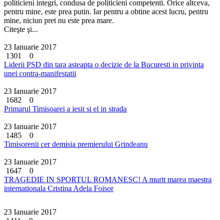
politicieni integri, condusa de politicieni competenti. Orice altceva,
pentru mine, este prea putin. Iar pentru a obtine acest lucru, pentru
mine, niciun pret nu este prea mare.
Citeşte şi...
23 Ianuarie 2017
1301
0
Liderii PSD din tara asteapta o decizie de la Bucuresti in privinta
unei contra-manifestatii
23 Ianuarie 2017
1682
0
Primarul Timisoarei a iesit si el in strada
23 Ianuarie 2017
1485
0
Timisorenii cer demisia premierului Grindeanu
23 Ianuarie 2017
1647
0
TRAGEDIE IN SPORTUL ROMANESC! A murit marea maestra
internationala Cristina Adela Foisor
23 Ianuarie 2017