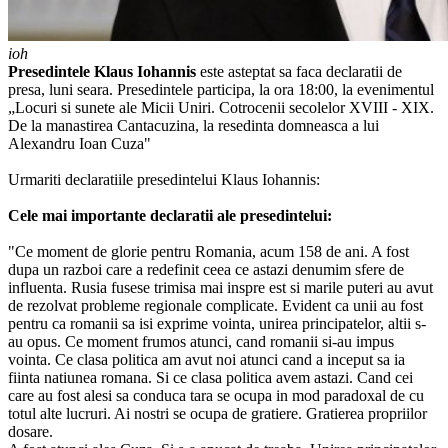
ioh
Presedintele Klaus Iohannis
este asteptat sa faca declaratii de
presa, luni seara. Presedintele participa, la ora 18:00, la evenimentul
„Locuri si sunete ale Micii Uniri. Cotrocenii secolelor XVIII - XIX.
De la manastirea Cantacuzina, la resedinta domneasca a lui
Alexandru Ioan Cuza"
Urmariti declaratiile presedintelui Klaus Iohannis:
Cele mai importante declaratii ale presedintelui:
"Ce moment de glorie pentru Romania, acum 158 de ani. A fost
dupa un razboi care a redefinit ceea ce astazi denumim sfere de
influenta. Rusia fusese trimisa mai inspre est si marile puteri au avut
de rezolvat probleme regionale complicate. Evident ca unii au fost
pentru ca romanii sa isi exprime vointa, unirea principatelor, altii s-
au opus. Ce moment frumos atunci, cand romanii si-au impus
vointa. Ce clasa politica am avut noi atunci cand a inceput sa ia
fiinta natiunea romana. Si ce clasa politica avem astazi. Cand cei
care au fost alesi sa conduca tara se ocupa in mod paradoxal de cu
totul alte lucruri. Ai nostri se ocupa de gratiere. Gratierea propriilor
dosare.