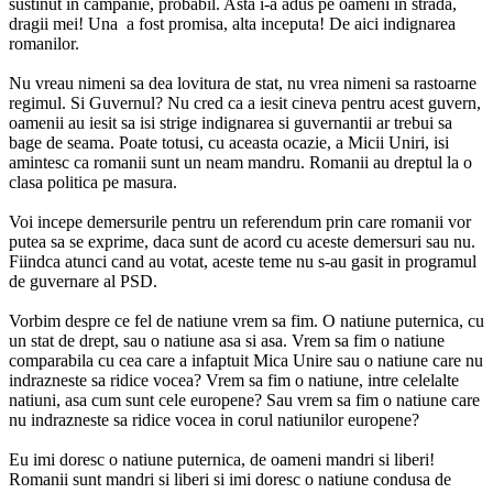
sustinut in campanie, probabil. Asta i-a adus pe oameni in strada,
dragii mei! Una a fost promisa, alta inceputa! De aici indignarea
romanilor.
Nu vreau nimeni sa dea lovitura de stat, nu vrea nimeni sa rastoarne
regimul. Si Guvernul? Nu cred ca a iesit cineva pentru acest guvern,
oamenii au iesit sa isi strige indignarea si guvernantii ar trebui sa
bage de seama. Poate totusi, cu aceasta ocazie, a Micii Uniri, isi
amintesc ca romanii sunt un neam mandru. Romanii au dreptul la o
clasa politica pe masura.
Voi incepe demersurile pentru un referendum prin care romanii vor
putea sa se exprime, daca sunt de acord cu aceste demersuri sau nu.
Fiindca atunci cand au votat, aceste teme nu s-au gasit in programul
de guvernare al PSD.
Vorbim despre ce fel de natiune vrem sa fim. O natiune puternica, cu
un stat de drept, sau o natiune asa si asa. Vrem sa fim o natiune
comparabila cu cea care a infaptuit Mica Unire sau o natiune care nu
indrazneste sa ridice vocea? Vrem sa fim o natiune, intre celelalte
natiuni, asa cum sunt cele europene? Sau vrem sa fim o natiune care
nu indrazneste sa ridice vocea in corul natiunilor europene?
Eu imi doresc o natiune puternica, de oameni mandri si liberi!
Romanii sunt mandri si liberi si imi doresc o natiune condusa de