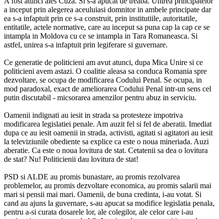
A fost atunci ales Cuza. Si s-a apucat de treaba. Unirea principatelor
a inceput prin alegerea aceuluiasi domnitor in ambele principate dar
ea s-a infaptuit prin ce s-a construit, prin institutiile, autoritatile,
entitatile, actele normative, care au inceput sa puna cap la cap ce se
intampla in Moldova cu ce se intampla in Tara Romaneasca. Si
astfel, unirea s-a infaptuit prin legiferare si guvernare.
Ce generatie de politicieni am avut atunci, dupa Mica Unire si ce
politicieni avem astazi. O coalitie aleasa sa conduca Romania spre
dezvoltare, se ocupa de modificarea Codului Penal. Se ocupa, in
mod paradoxal, exact de ameliorarea Codului Penal intr-un sens cel
putin discutabil - micsorarea amenzilor pentru abuz in serviciu.
Oamenii indignati au iesit in strada sa protesteze impotriva
modificarea legislatiei penale. Am auzit fel si fel de aberatii. Imediat
dupa ce au iesit oamenii in strada, activisti, agitati si agitatori au iesit
la televiziunile obediente sa explice ca este o noua mineriada. Auzi
aberatie. Ca este o noua lovitura de stat. Cetatenii sa dea o lovitura
de stat? Nu! Politicienii dau lovitura de stat!
PSD si ALDE au promis bunastare, au promis rezolvarea
problemelor, au promis dezvoltare economica, au promis salarii mai
mari si pensii mai mari. Oamenii, de buna credinta, i-au votat. Si
cand au ajuns la guvernare, s-au apucat sa modifice legislatia penala,
pentru a-si curata dosarele lor, ale colegilor, ale celor care i-au