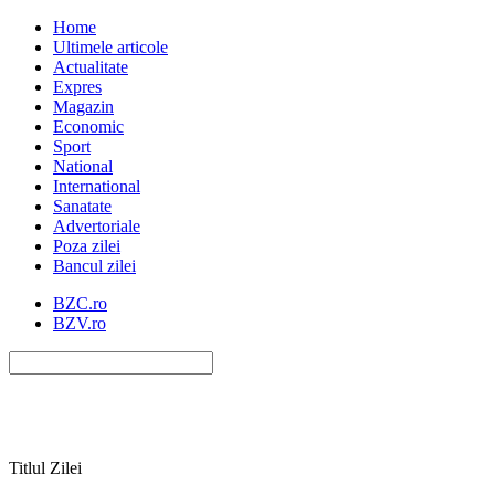
Home
Ultimele articole
Actualitate
Expres
Magazin
Economic
Sport
National
International
Sanatate
Advertoriale
Poza zilei
Bancul zilei
BZC.ro
BZV.ro
Titlul Zilei