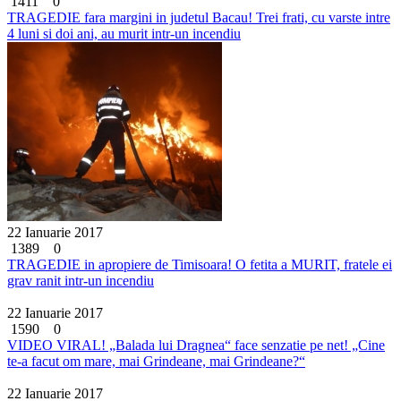
1411
0
TRAGEDIE fara margini in judetul Bacau! Trei frati, cu varste intre
4 luni si doi ani, au murit intr-un incendiu
22 Ianuarie 2017
1389
0
TRAGEDIE in apropiere de Timisoara! O fetita a MURIT, fratele ei
grav ranit intr-un incendiu
22 Ianuarie 2017
1590
0
VIDEO VIRAL! „Balada lui Dragnea“ face senzatie pe net! „Cine
te-a facut om mare, mai Grindeane, mai Grindeane?“
22 Ianuarie 2017