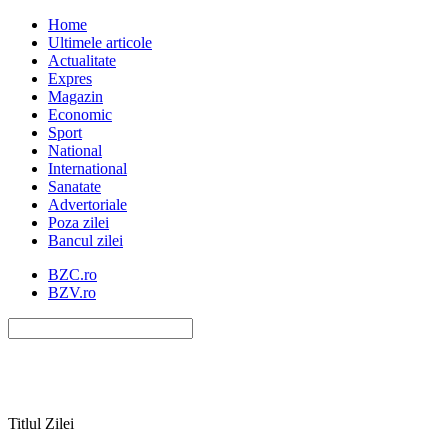
Home
Ultimele articole
Actualitate
Expres
Magazin
Economic
Sport
National
International
Sanatate
Advertoriale
Poza zilei
Bancul zilei
BZC.ro
BZV.ro
Titlul Zilei