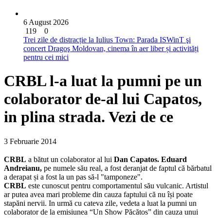
6 August 2026
119
0
Trei zile de distracție la Iulius Town: Parada ISWinT şi
concert Dragoş Moldovan, cinema în aer liber și activități
pentru cei mici
CRBL l-a luat la pumni pe un
colaborator de-al lui Capatos,
in plina strada. Vezi de ce
3 Februarie 2014
CRBL
a bătut un colaborator al lui
Dan Capatos. Eduard
Andreianu,
pe numele său real, a fost deranjat de faptul că bărbatul
a derapat și a fost la un pas să-l "tamponeze".
CRBL
este cunoscut pentru comportamentul său vulcanic. Artistul
ar putea avea mari probleme din cauza faptului că nu își poate
stapăni nervii. In urmă cu cateva zile, vedeta a luat la pumni un
colaborator de la emisiunea “Un Show Păcătos” din cauza unui