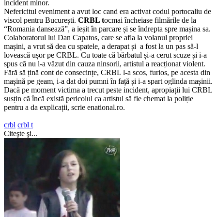
incident minor.
Nefericitul eveniment a avut loc cand era activat codul portocaliu de
viscol pentru București.
CRBL t
ocmai încheiase filmările de la
“Romania dansează”, a ieșit în parcare și se îndrepta spre mașina sa.
Colaboratorul lui Dan Capatos, care se afla la volanul propriei
mașini, a vrut să dea cu spatele, a derapat și a fost la un pas să-l
lovească ușor pe CRBL. Cu toate că bărbatul și-a cerut scuze și i-a
spus că nu l-a văzut din cauza ninsorii, artistul a reacționat violent.
Fără să țină cont de consecințe, CRBL l-a scos, furios, pe acesta din
mașină pe geam, i-a dat doi pumni în față și i-a spart oglinda mașinii.
Dacă pe moment victima a trecut peste incident, apropiații lui CRBL
susțin că încă există pericolul ca artistul să fie chemat la poliție
pentru a da explicații, scrie enational.ro.
crbl
crbl t
Citeşte şi...