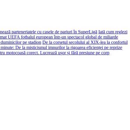
ează parteneriatele cu casele de pariuri în SuperLigă
Iată cum reglezi
ormat UEFA fotbalul european într-un spectacol global de miliarde
 duminicilor pe stadion
De la corsetul secolului al XIX-lea la confortul
 minute: De la misticismul imnurilor la rigoarea eficienței pe reprize
tru motocoasă corect. Lucrează ușor și fără presiune pe corp