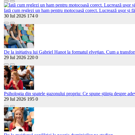
Iată cum reglezi un ham pentru motocoasă corect. Lucrează ușor și fă
30 Iul 2026
174
0
De la inițiativa lui Gabriel Hanot la formatul elvețian. Cum a transf
29 Iul 2026
220
0
Psihologia din spatele gazonului propriu: Ce spune știința despre adev
29 Iul 2026
195
0