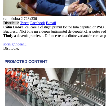
calin dobra 2 728x336
Distribuie
Tweet
Facebook
E-mail
Călin Dobra
, cel care a câștigat primul loc pe lista deputaților
PSD T
București. Nici bine nu a depus jurământul de deputat că ar putea redev
Timiș
, a devenit premier… Dobra este una dintre variantele care ar put
sorin grindeanu
Distribuie: