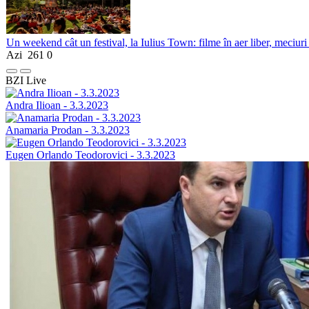
Un weekend cât un festival, la Iulius Town: filme în aer liber, meciuri
Azi
261
0
BZI Live
Andra Ilioan - 3.3.2023
Anamaria Prodan - 3.3.2023
Eugen Orlando Teodorovici - 3.3.2023