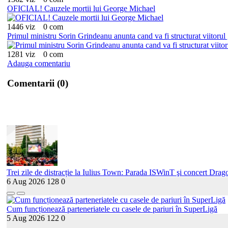
OFICIAL! Cauzele mortii lui George Michael
1446 viz
0 com
Primul ministru Sorin Grindeanu anunta cand va fi structurat viitorul 
1281 viz
0 com
Adauga comentariu
Comentarii (0)
Trei zile de distracție la Iulius Town: Parada ISWinT şi concert Drago
6 Aug 2026
128
0
Cum funcționează parteneriatele cu casele de pariuri în SuperLigă
5 Aug 2026
122
0