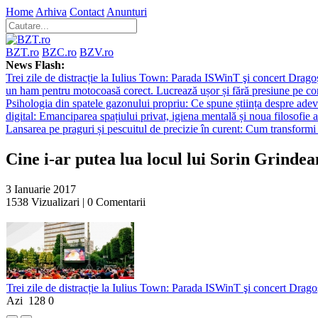
Home
Arhiva
Contact
Anunturi
BZT.ro
BZC.ro
BZV.ro
News Flash:
Trei zile de distracție la Iulius Town: Parada ISWinT şi concert Dragoş
un ham pentru motocoasă corect. Lucrează ușor și fără presiune pe co
Psihologia din spatele gazonului propriu: Ce spune știința despre adev
digital: Emanciparea spațiului privat, igiena mentală și noua filosofie a
Lansarea pe praguri și pescuitul de precizie în curent: Cum transformi 
Cine i-ar putea lua locul lui Sorin Grindea
3 Ianuarie 2017
1538
Vizualizari |
0
Comentarii
Trei zile de distracție la Iulius Town: Parada ISWinT şi concert Dragoş
Azi
128
0