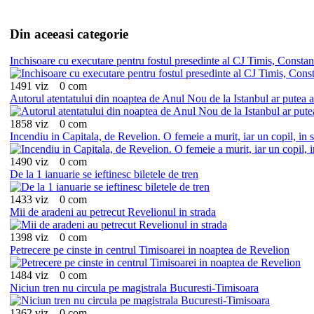
Din aceeasi categorie
Inchisoare cu executare pentru fostul presedinte al CJ Timis, Constan
1491 viz
0 com
Autorul atentatului din noaptea de Anul Nou de la Istanbul ar putea a
1858 viz
0 com
Incendiu in Capitala, de Revelion. O femeie a murit, iar un copil, in 
1490 viz
0 com
De la 1 ianuarie se ieftinesc biletele de tren
1433 viz
0 com
Mii de aradeni au petrecut Revelionul in strada
1398 viz
0 com
Petrecere pe cinste in centrul Timisoarei in noaptea de Revelion
1484 viz
0 com
Niciun tren nu circula pe magistrala Bucuresti-Timisoara
1362 viz
0 com