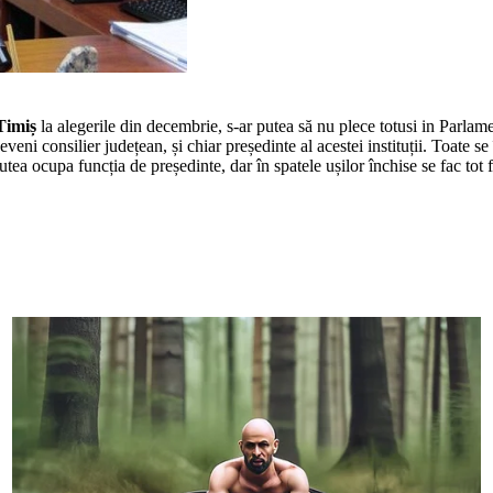
imiș
la alegerile din decembrie, s-ar putea să nu plece totusi in Parlame
eni consilier județean, și chiar președinte al acestei instituții. Toate 
ea ocupa funcția de președinte, dar în spatele ușilor închise se fac tot f