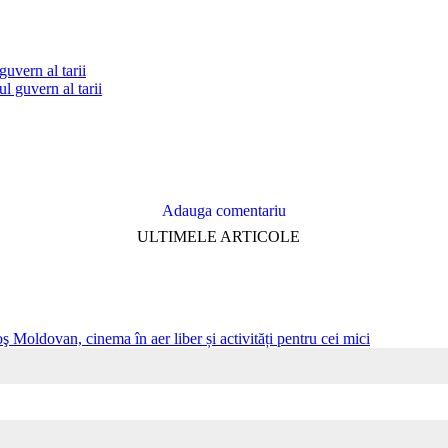
guvern al tarii
Adauga comentariu
ULTIMELE ARTICOLE
ş Moldovan, cinema în aer liber și activități pentru cei mici