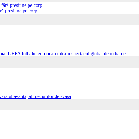
ră presiune pe corp
ormat UEFA fotbalul european într-un spectacol global de miliarde
ăratul avantaj al meciurilor de acasă