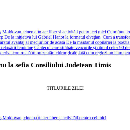
 Moldovan, cinema în aer liber și activități pentru cei mici
Cum funcțion
rp
De la inițiativa lui Gabriel Hanot la formatul elvețian. Cum a transf
ăratul avantaj al meciurilor de acasă
De la maidanul copilăriei la poezia
 relaxării feminine
Cântecul care străbate veacurile și ritmul celor 90 de
deriva controlată în prezentări chirurgicale
Iată cum reglezi un ham pen
nu la sefia Consiliului Judetean Timis
TITLURILE ZILEI
 Moldovan, cinema în aer liber și activități pentru cei mici