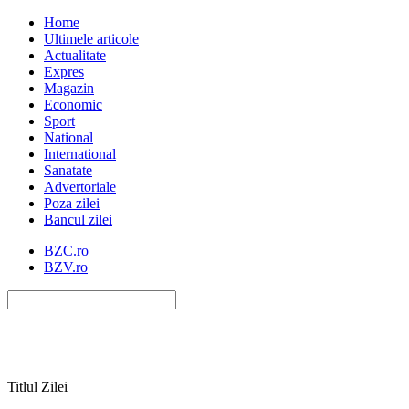
Home
Ultimele articole
Actualitate
Expres
Magazin
Economic
Sport
National
International
Sanatate
Advertoriale
Poza zilei
Bancul zilei
BZC.ro
BZV.ro
Titlul Zilei