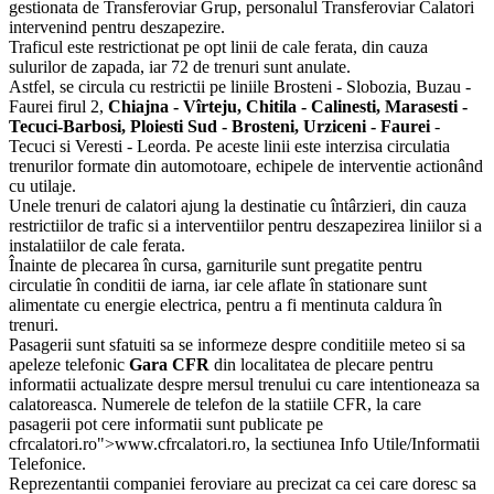
gestionata de Transferoviar Grup, personalul Transferoviar Calatori
intervenind pentru deszapezire.
Traficul este restrictionat pe opt linii de cale ferata, din cauza
sulurilor de zapada, iar 72 de trenuri sunt anulate.
Astfel, se circula cu restrictii pe liniile Brosteni - Slobozia, Buzau -
Faurei firul 2,
Chiajna - Vîrteju, Chitila - Calinesti, Marasesti -
Tecuci-Barbosi, Ploiesti Sud - Brosteni, Urziceni - Faurei
-
Tecuci si Veresti - Leorda. Pe aceste linii este interzisa circulatia
trenurilor formate din automotoare, echipele de interventie actionând
cu utilaje.
Unele trenuri de calatori ajung la destinatie cu întârzieri, din cauza
restrictiilor de trafic si a interventiilor pentru deszapezirea liniilor si a
instalatiilor de cale ferata.
Înainte de plecarea în cursa, garniturile sunt pregatite pentru
circulatie în conditii de iarna, iar cele aflate în stationare sunt
alimentate cu energie electrica, pentru a fi mentinuta caldura în
trenuri.
Pasagerii sunt sfatuiti sa se informeze despre conditiile meteo si sa
apeleze telefonic
Gara CFR
din localitatea de plecare pentru
informatii actualizate despre mersul trenului cu care intentioneaza sa
calatoreasca. Numerele de telefon de la statiile CFR, la care
pasagerii pot cere informatii sunt publicate pe
cfrcalatori.ro">www.cfrcalatori.ro, la sectiunea Info Utile/Informatii
Telefonice.
Reprezentantii companiei feroviare au precizat ca cei care doresc sa