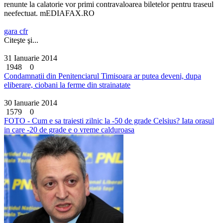
renunte la calatorie vor primi contravaloarea biletelor pentru traseul
neefectuat. mEDIAFAX.RO
gara cfr
Citeşte şi...
31 Ianuarie 2014
1948
0
Condamnatii din Penitenciarul Timisoara ar putea deveni, dupa
eliberare, ciobani la ferme din strainatate
30 Ianuarie 2014
1579
0
FOTO - Cum e sa traiesti zilnic la -50 de grade Celsius? Iata orasul
in care -20 de grade e o vreme calduroasa