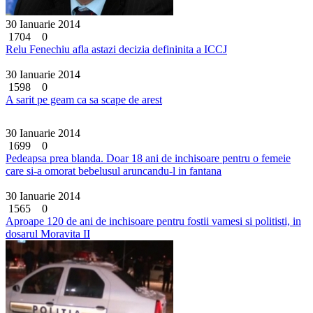
30 Ianuarie 2014
1704
0
Relu Fenechiu afla astazi decizia defininita a ICCJ
30 Ianuarie 2014
1598
0
A sarit pe geam ca sa scape de arest
30 Ianuarie 2014
1699
0
Pedeapsa prea blanda. Doar 18 ani de inchisoare pentru o femeie
care si-a omorat bebelusul aruncandu-l in fantana
30 Ianuarie 2014
1565
0
Aproape 120 de ani de inchisoare pentru fostii vamesi si politisti, in
dosarul Moravita II