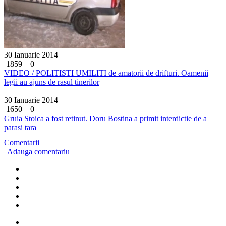
30 Ianuarie 2014
1859
0
VIDEO / POLITISTI UMILITI de amatorii de drifturi. Oamenii
legii au ajuns de rasul tinerilor
30 Ianuarie 2014
1650
0
Gruia Stoica a fost retinut. Doru Bostina a primit interdictie de a
parasi tara
Comentarii
Adauga comentariu