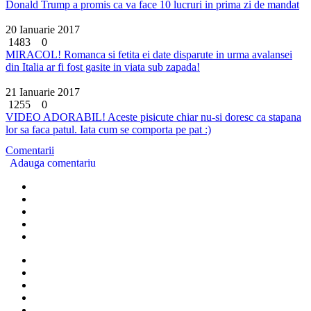
Donald Trump a promis ca va face 10 lucruri in prima zi de mandat
20 Ianuarie 2017
1483
0
MIRACOL! Romanca si fetita ei date disparute in urma avalansei
din Italia ar fi fost gasite in viata sub zapada!
21 Ianuarie 2017
1255
0
VIDEO ADORABIL! Aceste pisicute chiar nu-si doresc ca stapana
lor sa faca patul. Iata cum se comporta pe pat :)
Comentarii
Adauga comentariu