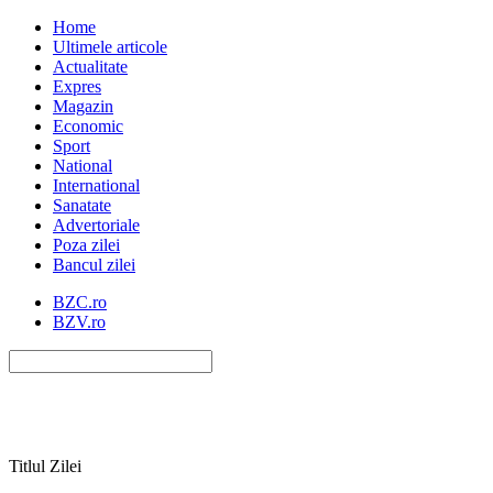
Home
Ultimele articole
Actualitate
Expres
Magazin
Economic
Sport
National
International
Sanatate
Advertoriale
Poza zilei
Bancul zilei
BZC.ro
BZV.ro
Titlul Zilei