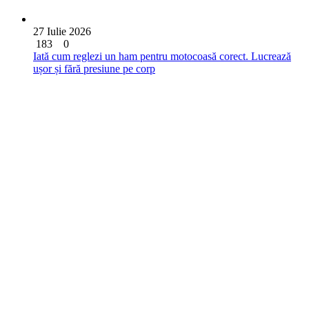
27 Iulie 2026
183
0
Iată cum reglezi un ham pentru motocoasă corect. Lucrează
ușor și fără presiune pe corp