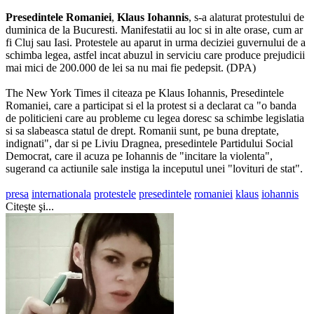
Presedintele
Romaniei
,
Klaus
Iohannis
, s-a alaturat protestului de
duminica de la Bucuresti. Manifestatii au loc si in alte orase, cum ar
fi Cluj sau Iasi. Protestele au aparut in urma deciziei guvernului de a
schimba legea, astfel incat abuzul in serviciu care produce prejudicii
mai mici de 200.000 de lei sa nu mai fie pedepsit. (DPA)
The New York Times il citeaza pe Klaus Iohannis, Presedintele
Romaniei, care a participat si el la protest si a declarat ca "o banda
de politicieni care au probleme cu legea doresc sa schimbe legislatia
si sa slabeasca statul de drept. Romanii sunt, pe buna dreptate,
indignati", dar si pe Liviu Dragnea, presedintele Partidului Social
Democrat, care il acuza pe Iohannis de "incitare la violenta",
sugerand ca actiunile sale instiga la inceputul unei "lovituri de stat".
presa
internationala
protestele
presedintele
romaniei
klaus
iohannis
Citeşte şi...