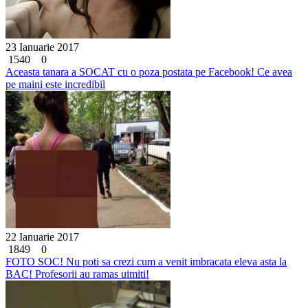
23 Ianuarie 2017
1540
0
Aceasta tanara a SOCAT cu o poza postata pe Facebook! Ce avea
pe maini este incredibil
22 Ianuarie 2017
1849
0
FOTO SOC! Nu poti sa crezi cum a venit imbracata eleva asta la
BAC! Profesorii au ramas uimiti!