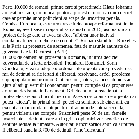
Peste 10.000 de romani, printre care si presedintele Klaus Iohannis,
au iesit in strada, duminica, pentru a protesta impotriva unui decret
care ar permite unor politicieni sa scape de urmarirea penala.
Comisia Europeana, care urmareste indeaproape reforma justitiei in
Romania, avertizase in raportul sau anual din 2015, asupra oricarui
proiect de lege care ar avea ca efect "albirea unor indivizi
condamnati pentru delicte de coruptie". Romani stabiliti la Bruxelles
si la Paris au protestat, de asemenea, fata de masurile anuntate de
guvernatii de la Bucuresti. (AFP)
10.000 de oameni au protestat in Romania, in urma deciziei
guvernului de a ierta prizonieri. Premierul Romaniei, Sorin
Grindeanu, vrea sa adopte o ordonata de urgenta care prevedere ca
mii de detinuti sa fie iertati si eliberati, rezolvand, astfel, problema
suprapopularii inchisorilor. Criticii spun, totusi, ca acest demers ar
ajuta aliatii guvernului condamnati pentru coruptie si ca propunerea
ar trebui dezbatuta in Parlament. Grindeanu nu a reactionat la
protestele care au izbucnit miercuri. Acesta ordonanta de urgenta i-ar
putea "afecta", in primul rand, pe cei cu sentinte sub cinci ani, cu
exceptia celor condamnati pentru infractiuni de natura sexuala,
pentru violenta sau coruptie. Prizonierii peste 60 de ani, femeile
insarcinate si detinutii care au in grija copii mici vor beneficia de
sentinte reduse la jumatate. Autoritatile inchisorilor spun ca ar putea
fi eliberati pana la 3.700 de detinuti. (The Telegraph)