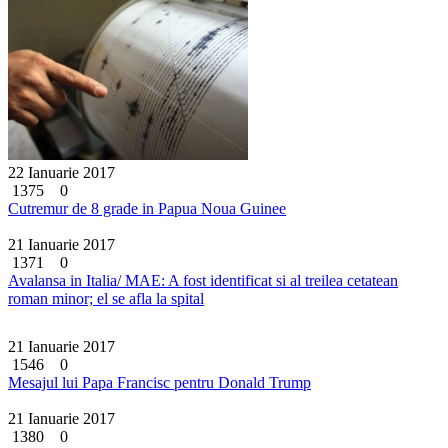
22 Ianuarie 2017
1375
0
Cutremur de 8 grade in Papua Noua Guinee
21 Ianuarie 2017
1371
0
Avalansa in Italia/ MAE: A fost identificat si al treilea cetatean
roman minor; el se afla la spital
21 Ianuarie 2017
1546
0
Mesajul lui Papa Francisc pentru Donald Trump
21 Ianuarie 2017
1380
0