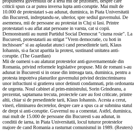
propunerea guvernului de a ierta mii de prizonieri, despre care
criticii spun ca ar putea inversa lupta anti-coruptie. Mai mult de
10.000 de protestatari s-au adunat, duminica, in Piata Universitatii
din Bucuresti, indreptandu-se, ulterior, spre sediul guvernului. De
asemenea, mii de persoane au protestat in Cluj si Iasi. Printre
protestatari s-au aflat atat persoane in varsta, cat si copii.
Demonstrantii au numit Partidul Social Democrat "ciuma rosie". La
Bucuresti, protestatarii au strigat "Vrem democratie, cu hoti in
inchisoare" si au aplaudat atunci cand presedintele tarii, Klaus
Iohannis, si-a facut aparitia la protest, sustinand unitatea anti-
coruptie. (The Guardian)
Mii de oameni s-au alaturat protestelor anti-guvernamentale din
Romania, privind reformele legislative propuse. Mii de romani s-au
adunat in Bucuresti si in orase din intreaga tara, duminica, pentru a
protesta impotriva planurilor guvernului privind dezincriminarea
unor infractiuni si gratierea unor detinuti condamnati, prin ordonanta
de urgenta. Noul cabinet al prim-ministrului, Sorin Grindeanu, a
prezentat, saptamana trecuta, proiectele care au fost criticate, printre
altii, chiar si de presedintele tarii, Klaus Iohannis. Acesta a cerut,
vineri, eliminarea decretelor, despre care a spus ca ar submina statul
de drept si anti-coruptie. Guvernul nu a comentat. Astfel, duminica,
mai mult de 15.000 de persoane din Bucuresti s-au adunat, in
conditii de iarna, in Piata Universitatii, locul tuturor protestelor
majore de cand Romania a rasturnat comunismul in 1989. (Reuters)