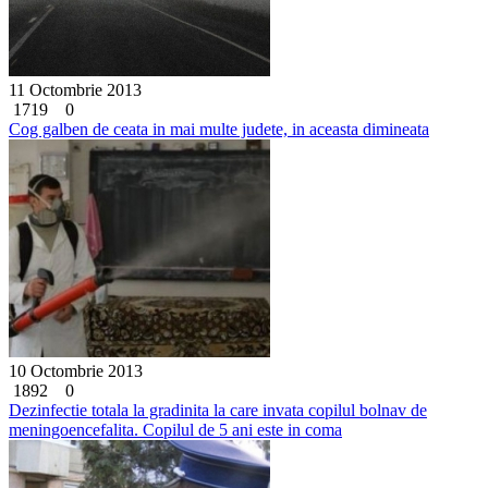
11 Octombrie 2013
1719
0
Cog galben de ceata in mai multe judete, in aceasta dimineata
10 Octombrie 2013
1892
0
Dezinfectie totala la gradinita la care invata copilul bolnav de
meningoencefalita. Copilul de 5 ani este in coma