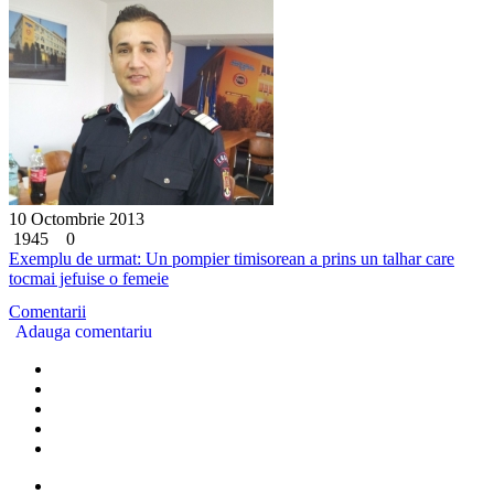
10 Octombrie 2013
1945
0
Exemplu de urmat: Un pompier timisorean a prins un talhar care
tocmai jefuise o femeie
Comentarii
Adauga comentariu