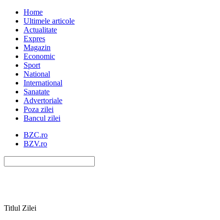
Home
Ultimele articole
Actualitate
Expres
Magazin
Economic
Sport
National
International
Sanatate
Advertoriale
Poza zilei
Bancul zilei
BZC.ro
BZV.ro
Titlul Zilei