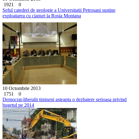
1921
0
Seful catedrei de geologie a Universitatii Petrosani sustine
exploatarea cu cianuri la Rosia Montana
10 Octombrie 2013
1751
0
Democrat-liberalii timiseni asteapta o dezbatere serioasa privind
bugetul pe 2014