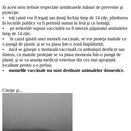
In acest sens trebuie respectate următoarele măsuri de prevenire şi
protecţie:
• toţi cainii vor fi legaţi sau ţinuţi închişi timp de 14 zile, plimbarea
în locurile publice va fi permisă numai în lesă şi cu botniţă;
• pe teritoriile supuse vaccinării va fi interzis păşunatul animalelor
timp de 14 zile;
• în cazul găsirii unei momeli vaccinale, se vor proteja mainile cu
o pungă de plastic şi se va plasa într-o zonă împădurită;
• dacă se găseşte o momeală vaccinală cu ambalajul desfăcut sau
distrus, cu mainile protejate se va plasa momeala într-o pungă de
plastic şi se va anunţa medicul veterinar din cea mai apropiată
localitate pentru a o prelua;
•
momelile vaccinale nu sunt destinate animalelor domestice.
Citeşte şi...