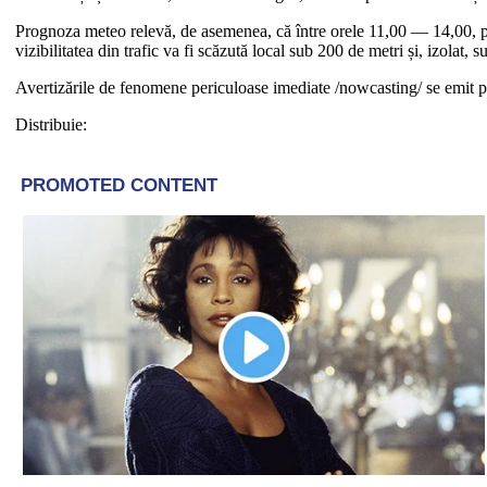
Prognoza meteo relevă, de asemenea, că între orele 11,00 — 14,00, pe sp
vizibilitatea din trafic va fi scăzută local sub 200 de metri și, izolat, 
Avertizările de fenomene periculoase imediate /nowcasting/ se emi
Distribuie: