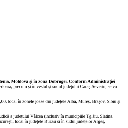
tenia, Moldova și în zona Dobrogei.
Conform Administrației
nedoara, precum și în vestul și sudul județului Caraș-Severin, se va
3,00, local în zonele joase din județele Alba, Mureș, Brașov, Sibiu și
udică a județului Vâlcea (inclusiv în municipiile Tg.Jiu, Slatina,
urești, local în județele Buzău și în sudul județelor Argeș,