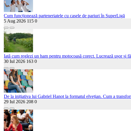
Cum funcționează parteneriatele cu casele de pariuri în SuperLigă
5 Aug 2026
115
0
Iată cum reglezi un ham pentru motocoasă corect. Lucrează ușor și fă
30 Iul 2026
163
0
De la inițiativa lui Gabriel Hanot la formatul elvețian. Cum a transf
29 Iul 2026
208
0