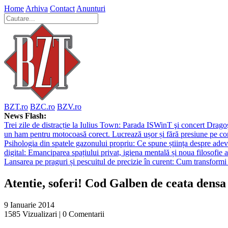
Home
Arhiva
Contact
Anunturi
BZT.ro
BZC.ro
BZV.ro
News Flash:
Trei zile de distracție la Iulius Town: Parada ISWinT şi concert Dragoş
un ham pentru motocoasă corect. Lucrează ușor și fără presiune pe co
Psihologia din spatele gazonului propriu: Ce spune știința despre adev
digital: Emanciparea spațiului privat, igiena mentală și noua filosofie a
Lansarea pe praguri și pescuitul de precizie în curent: Cum transformi 
Atentie, soferi! Cod Galben de ceata densa
9 Ianuarie 2014
1585
Vizualizari |
0
Comentarii