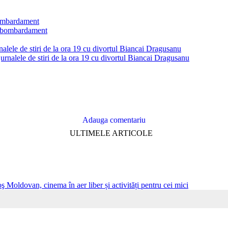
bombardament
alele de stiri de la ora 19 cu divortul Biancai Dragusanu
Adauga comentariu
ULTIMELE ARTICOLE
ş Moldovan, cinema în aer liber și activități pentru cei mici