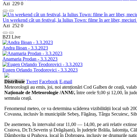
Azi
229
0
Un weekend cât un festival, la Iulius Town: filme în aer liber, meciuri
Azi
252
0
BZI Live
Andra Ilioan - 3.3.2023
Anamaria Prodan - 3.3.2023
Eugen Orlando Teodorovici - 3.3.2023
Distribuie
Tweet
Facebook
E-mail
Meteorologii au emis, joi, noi atenționări Cod Galben de ceață, valab
Naționale de Meteorologie /ANM/,
între orele 9,00 și 12,00, în jud
semnala ceață.
Fenomenul meteo, ce va determina scăderea vizibilității local sub 200 d
Covasna, inclusiv în municipiile Sebeș, Făgăraș, Târgu Secuiesc, Sib
De asemenea, în intervalul orar 11,00 — 14,00, pe arii relativ extinse 
Craiova, Dr.Tr.Severin și Drăgășani), în județele Brăila, Ialomița, Că
Dâmbovița și Prahova, local în Dobrogea, inclusiv pe drumurile națion