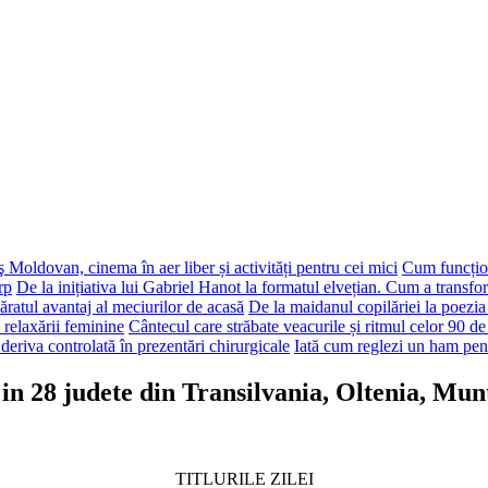
 Moldovan, cinema în aer liber și activități pentru cei mici
Cum funcțion
rp
De la inițiativa lui Gabriel Hanot la formatul elvețian. Cum a transf
ăratul avantaj al meciurilor de acasă
De la maidanul copilăriei la poezia
 relaxării feminine
Cântecul care străbate veacurile și ritmul celor 90 de
deriva controlată în prezentări chirurgicale
Iată cum reglezi un ham pen
 in 28 judete din Transilvania, Oltenia, Mu
TITLURILE ZILEI