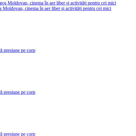
 Moldovan, cinema în aer liber și activități pentru cei mici
ră presiune pe corp
ră presiune pe corp
ră presiune pe corp