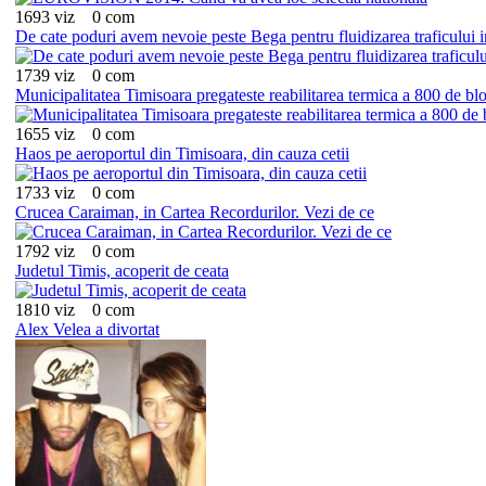
1693 viz
0 com
De cate poduri avem nevoie peste Bega pentru fluidizarea traficului 
1739 viz
0 com
Municipalitatea Timisoara pregateste reabilitarea termica a 800 de bl
1655 viz
0 com
Haos pe aeroportul din Timisoara, din cauza cetii
1733 viz
0 com
Crucea Caraiman, in Cartea Recordurilor. Vezi de ce
1792 viz
0 com
Judetul Timis, acoperit de ceata
1810 viz
0 com
Alex Velea a divortat