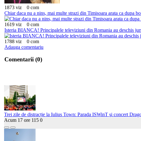
1873 viz
0 com
Chiar daca nu a nins, mai multe strazi din Timisoara arata ca dupa 
1619 viz
0 com
Isteria BIANCA! Principalele televiziuni din Romania au deschis jurn
1788 viz
0 com
Adauga comentariu
Comentarii (0)
Trei zile de distracție la Iulius Town: Parada ISWinT şi concert Drago
Acum 17 ore
115
0