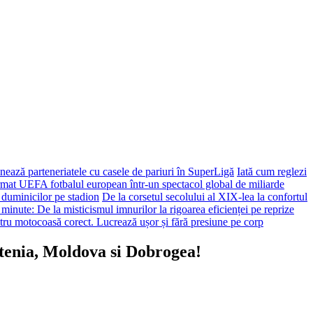
ează parteneriatele cu casele de pariuri în SuperLigă
Iată cum reglezi
ormat UEFA fotbalul european într-un spectacol global de miliarde
 duminicilor pe stadion
De la corsetul secolului al XIX-lea la confortul
 minute: De la misticismul imnurilor la rigoarea eficienței pe reprize
tru motocoasă corect. Lucrează ușor și fără presiune pe corp
ntenia, Moldova si Dobrogea!