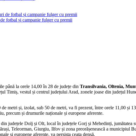
 de fotbal și campanie fulger cu premii
ile până la orele 14,00 în 28 de județe din
Transilvania, Oltenia, Mun
ețul Timiș, vestul și centrul județului Arad, zonele joase din județul Hu
e metri și, izolat, sub 50 de metri, va fi prezent, între orele 11,00 și 1
iu, precum și drumurile naționale și europene aferente.
din județele Dolj și Olt, local în județele Gorj și Mehedinți, jumătatea s
lărași, Teleorman, Giurgiu, Ilfov și zona preorășenească a municipiul Buc
ale și europene aferente, va persista ceața densă.