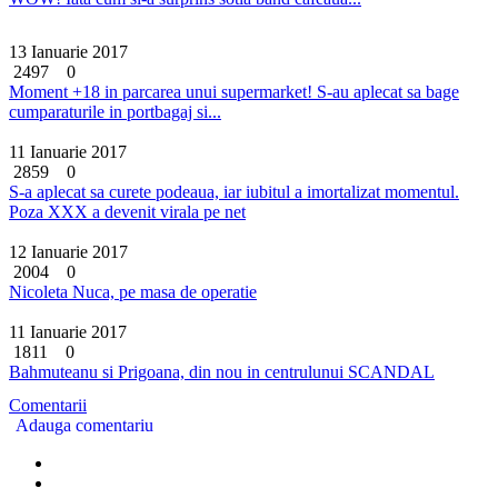
13 Ianuarie 2017
2497
0
Moment +18 in parcarea unui supermarket! S-au aplecat sa bage
cumparaturile in portbagaj si...
11 Ianuarie 2017
2859
0
S-a aplecat sa curete podeaua, iar iubitul a imortalizat momentul.
Poza XXX a devenit virala pe net
12 Ianuarie 2017
2004
0
Nicoleta Nuca, pe masa de operatie
11 Ianuarie 2017
1811
0
Bahmuteanu si Prigoana, din nou in centrulunui SCANDAL
Comentarii
Adauga comentariu