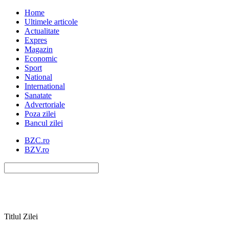
Home
Ultimele articole
Actualitate
Expres
Magazin
Economic
Sport
National
International
Sanatate
Advertoriale
Poza zilei
Bancul zilei
BZC.ro
BZV.ro
Titlul Zilei