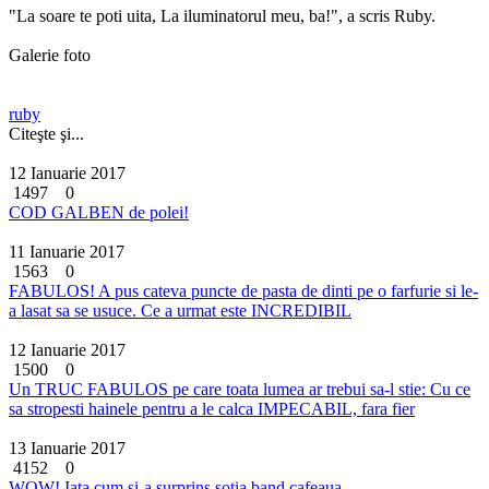
"La soare te poti uita, La iluminatorul meu, ba!", a scris Ruby.
Galerie foto
ruby
Citeşte şi...
12 Ianuarie 2017
1497
0
COD GALBEN de polei!
11 Ianuarie 2017
1563
0
FABULOS! A pus cateva puncte de pasta de dinti pe o farfurie si le-
a lasat sa se usuce. Ce a urmat este INCREDIBIL
12 Ianuarie 2017
1500
0
Un TRUC FABULOS pe care toata lumea ar trebui sa-l stie: Cu ce
sa stropesti hainele pentru a le calca IMPECABIL, fara fier
13 Ianuarie 2017
4152
0
WOW! Iata cum si-a surprins sotia band cafeaua...