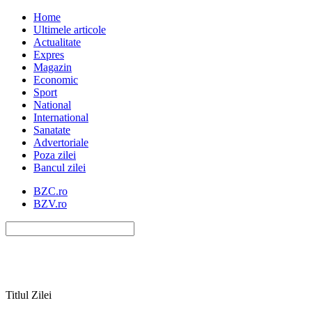
Home
Ultimele articole
Actualitate
Expres
Magazin
Economic
Sport
National
International
Sanatate
Advertoriale
Poza zilei
Bancul zilei
BZC.ro
BZV.ro
Titlul Zilei