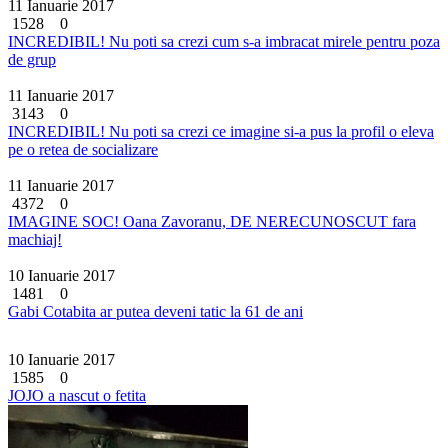
11 Ianuarie 2017
1528
0
INCREDIBIL! Nu poti sa crezi cum s-a imbracat mirele pentru poza
de grup
11 Ianuarie 2017
3143
0
INCREDIBIL! Nu poti sa crezi ce imagine si-a pus la profil o eleva
pe o retea de socializare
11 Ianuarie 2017
4372
0
IMAGINE SOC! Oana Zavoranu, DE NERECUNOSCUT fara
machiaj!
10 Ianuarie 2017
1481
0
Gabi Cotabita ar putea deveni tatic la 61 de ani
10 Ianuarie 2017
1585
0
JOJO a nascut o fetita