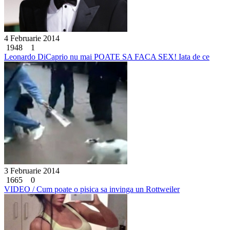
4 Februarie 2014
1948
1
Leonardo DiCaprio nu mai POATE SA FACA SEX! Iata de ce
3 Februarie 2014
1665
0
VIDEO / Cum poate o pisica sa invinga un Rottweiler