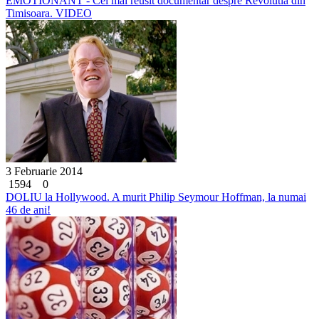
EMOTIONANT - Cel mai reusit documentar despre Revolutia din
Timisoara. VIDEO
3 Februarie 2014
1594
0
DOLIU la Hollywood. A murit Philip Seymour Hoffman, la numai
46 de ani!