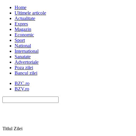
Home
Ultimele articole
Actualitate
Expres
Magazin
Economic
Sport
National
International
Sanatate
Advertoriale
Poza zilei
Bancul zilei
BZC.ro
BZV.ro
Titlul Zilei