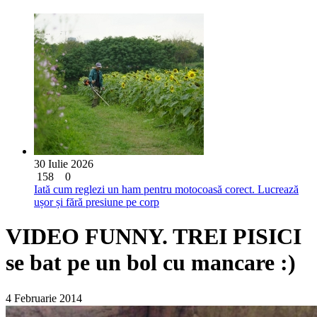
30 Iulie 2026
158
0
Iată cum reglezi un ham pentru motocoasă corect. Lucrează
ușor și fără presiune pe corp
VIDEO FUNNY. TREI PISICI
se bat pe un bol cu mancare :)
4 Februarie 2014