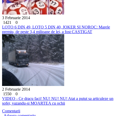
3 Februarie 2014
1421
0
LOTO 6 DIN 49, LOTO 5 DIN 40, JOKER SI NOROC: Marele
premiu, de peste 3,4 milioane de lei, a fost CASTIGAT
2 Februarie 2014
1550
0
VIDEO - Ce dracu faci! NU! NU! NU! Atat a putut sa articuleze un
sofer, vazandu-si MOARTEA cu ochii
Comentarii
Adauga comentariu