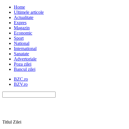
Home
Ultimele articole
Actualitate
Expres
Magazin
Economic
Sport
National
International
Sanatate
Advertoriale
Poza zilei
Bancul zilei
BZC.ro
BZV.ro
Titlul Zilei