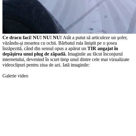
Ce dracu faci! NU! NU! NU!
Atât a putut să articuleze un şofer,
văzându-şi moartea cu ochii. Bărbatul rula liniştit pe o şosea
înzăpezită, când din sensul opus a apărut un
TIR angajat în
depăşirea unui plug de zăpadă.
Imaginile au făcut înconjurul
internetului, devenind în scurt timp unul dintre cele mai vizualizate
videoclipuri pentru ziua de azi. Iată imaginile:
Galerie video