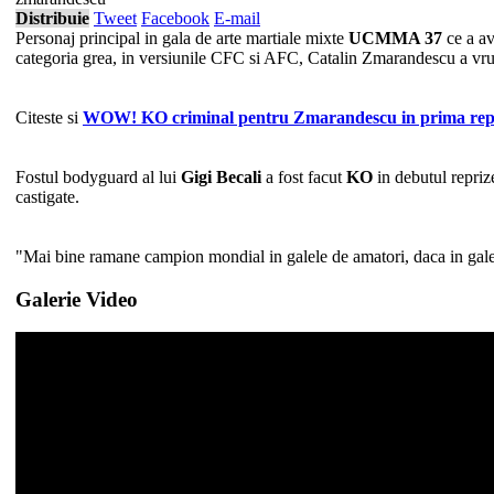
Distribuie
Tweet
Facebook
E-mail
Personaj principal in gala de arte martiale mixte
UCMMA 37
ce a av
categoria grea, in versiunile CFC si AFC, Catalin Zmarandescu a vrut
Citeste si
WOW! KO criminal pentru Zmarandescu in prima repriz
Fostul bodyguard al lui
Gigi Becali
a fost facut
KO
in debutul repri
castigate.
"Mai bine ramane campion mondial in galele de amatori, daca in gale 
Galerie Video