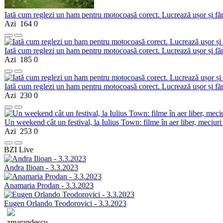
Iată cum reglezi un ham pentru motocoasă corect. Lucrează ușor și fă
Azi
164
0
Iată cum reglezi un ham pentru motocoasă corect. Lucrează ușor și fă
Azi
185
0
Iată cum reglezi un ham pentru motocoasă corect. Lucrează ușor și fă
Azi
230
0
Un weekend cât un festival, la Iulius Town: filme în aer liber, meciuri
Azi
253
0
BZI Live
Andra Ilioan - 3.3.2023
Anamaria Prodan - 3.3.2023
Eugen Orlando Teodorovici - 3.3.2023
zmarandescu