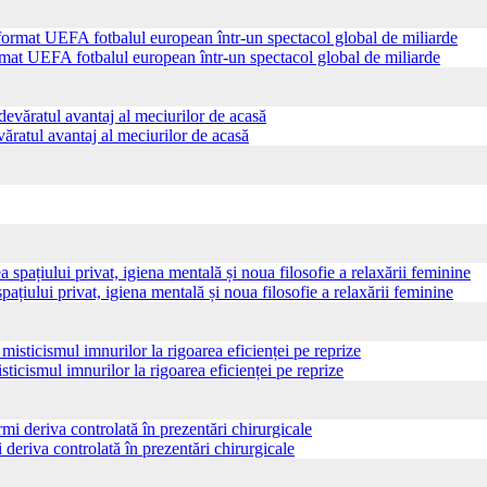
ormat UEFA fotbalul european într-un spectacol global de miliarde
ăratul avantaj al meciurilor de acasă
pațiului privat, igiena mentală și noua filosofie a relaxării feminine
sticismul imnurilor la rigoarea eficienței pe reprize
 deriva controlată în prezentări chirurgicale