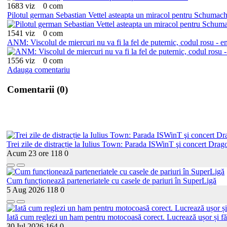
1683 viz
0 com
Pilotul german Sebastian Vettel asteapta un miracol pentru Schumac
1541 viz
0 com
ANM: Viscolul de miercuri nu va fi la fel de puternic, codul rosu - e
1556 viz
0 com
Adauga comentariu
Comentarii (0)
Trei zile de distracție la Iulius Town: Parada ISWinT şi concert Drago
Acum 23 ore
118
0
Cum funcționează parteneriatele cu casele de pariuri în SuperLigă
5 Aug 2026
118
0
Iată cum reglezi un ham pentru motocoasă corect. Lucrează ușor și fă
30 Iul 2026
164
0