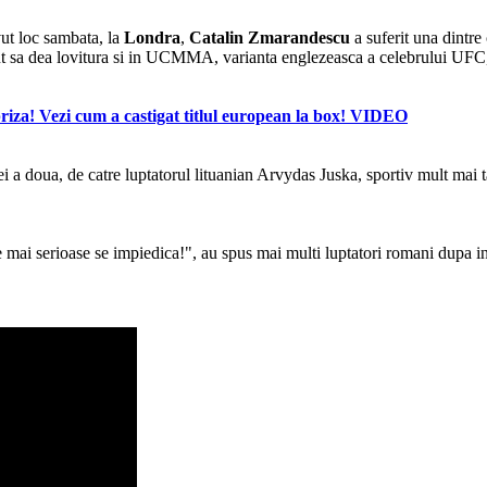
ut loc sambata, la
Londra
,
Catalin Zmarandescu
a suferit una dintre
 sa dea lovitura si in UCMMA, varianta englezeasca a celebrului UFC, d
a! Vezi cum a castigat titlul european la box! VIDEO
zei a doua, de catre luptatorul lituanian Arvydas Juska, sportiv mult ma
mai serioase se impiedica!", au spus mai multi luptatori romani dupa i