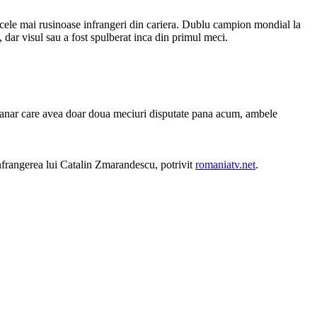
 cele mai rusinoase infrangeri din cariera. Dublu campion mondial la
ar visul sau a fost spulberat inca din primul meci.
i tanar care avea doar doua meciuri disputate pana acum, ambele
nfrangerea lui Catalin Zmarandescu, potrivit
romaniatv.net
.