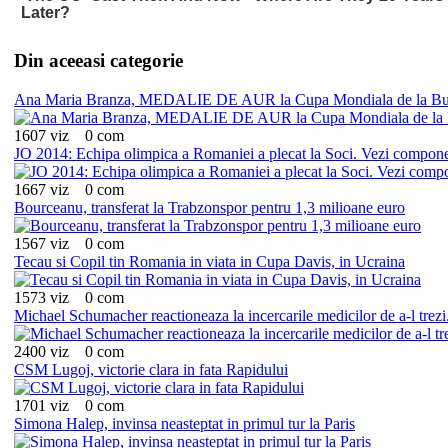
Din aceeasi categorie
Ana Maria Branza, MEDALIE DE AUR la Cupa Mondiala de la Bu
1607 viz
0 com
JO 2014: Echipa olimpica a Romaniei a plecat la Soci. Vezi component
1667 viz
0 com
Bourceanu, transferat la Trabzonspor pentru 1,3 milioane euro
1567 viz
0 com
Tecau si Copil tin Romania in viata in Cupa Davis, in Ucraina
1573 viz
0 com
Michael Schumacher reactioneaza la incercarile medicilor de a-l trezi. P
2400 viz
0 com
CSM Lugoj, victorie clara in fata Rapidului
1701 viz
0 com
Simona Halep, invinsa neasteptat in primul tur la Paris