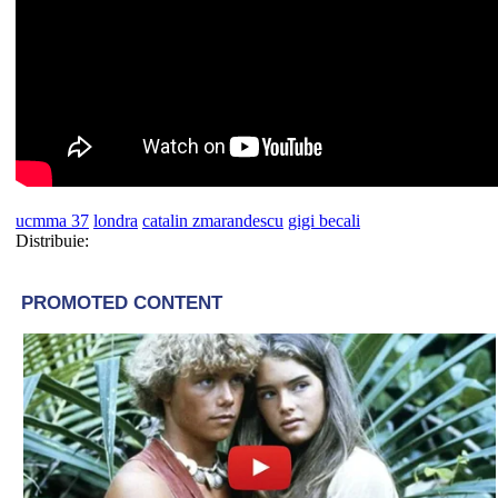
ucmma 37
londra
catalin zmarandescu
gigi becali
Distribuie: