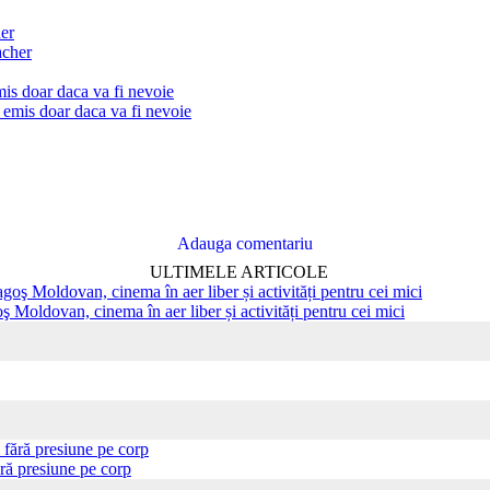
her
mis doar daca va fi nevoie
Adauga comentariu
ULTIMELE ARTICOLE
ş Moldovan, cinema în aer liber și activități pentru cei mici
ră presiune pe corp