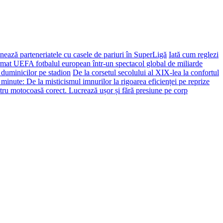
ează parteneriatele cu casele de pariuri în SuperLigă
Iată cum reglezi
ormat UEFA fotbalul european într-un spectacol global de miliarde
 duminicilor pe stadion
De la corsetul secolului al XIX-lea la confortul
 minute: De la misticismul imnurilor la rigoarea eficienței pe reprize
tru motocoasă corect. Lucrează ușor și fără presiune pe corp