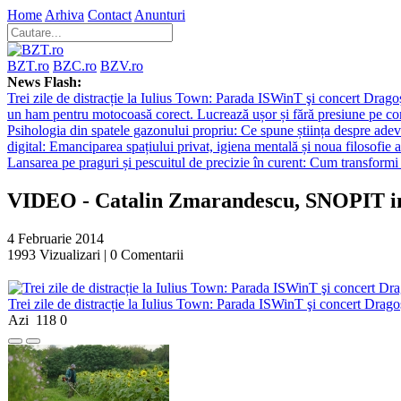
Home
Arhiva
Contact
Anunturi
BZT.ro
BZC.ro
BZV.ro
News Flash:
Trei zile de distracție la Iulius Town: Parada ISWinT şi concert Dragoş
un ham pentru motocoasă corect. Lucrează ușor și fără presiune pe co
Psihologia din spatele gazonului propriu: Ce spune știința despre adev
digital: Emanciparea spațiului privat, igiena mentală și noua filosofie a
Lansarea pe praguri și pescuitul de precizie în curent: Cum transformi 
VIDEO - Catalin Zmarandescu, SNOPIT in 
4 Februarie 2014
1993
Vizualizari |
0
Comentarii
Trei zile de distracție la Iulius Town: Parada ISWinT şi concert Dragoş
Azi
118
0