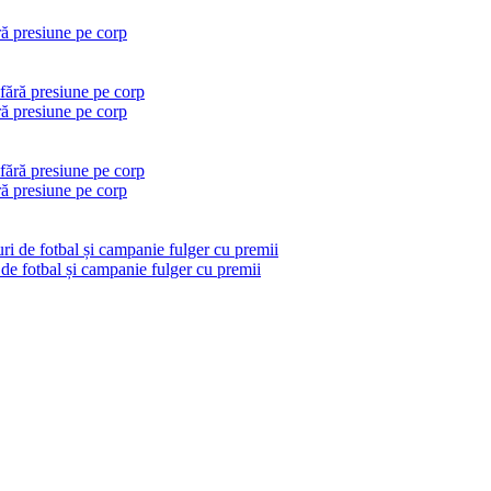
ră presiune pe corp
ră presiune pe corp
ră presiune pe corp
 de fotbal și campanie fulger cu premii