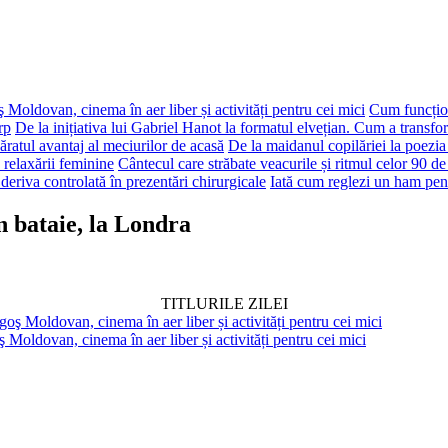
 Moldovan, cinema în aer liber și activități pentru cei mici
Cum funcțion
rp
De la inițiativa lui Gabriel Hanot la formatul elvețian. Cum a transf
ăratul avantaj al meciurilor de acasă
De la maidanul copilăriei la poezia
 relaxării feminine
Cântecul care străbate veacurile și ritmul celor 90 de
deriva controlată în prezentări chirurgicale
Iată cum reglezi un ham pen
bataie, la Londra
TITLURILE ZILEI
 Moldovan, cinema în aer liber și activități pentru cei mici