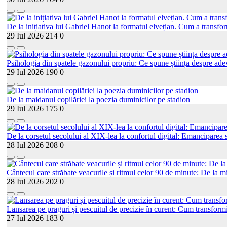
De la inițiativa lui Gabriel Hanot la formatul elvețian. Cum a transf
29 Iul 2026
214
0
Psihologia din spatele gazonului propriu: Ce spune știința despre adev
29 Iul 2026
190
0
De la maidanul copilăriei la poezia duminicilor pe stadion
29 Iul 2026
175
0
De la corsetul secolului al XIX-lea la confortul digital: Emanciparea s
28 Iul 2026
208
0
Cântecul care străbate veacurile și ritmul celor 90 de minute: De la mi
28 Iul 2026
202
0
Lansarea pe praguri și pescuitul de precizie în curent: Cum transformi
27 Iul 2026
183
0