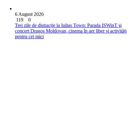
6 August 2026
119
0
Trei zile de distracție la Iulius Town: Parada ISWinT şi
concert Dragoş Moldovan, cinema în aer liber și activități
pentru cei mici