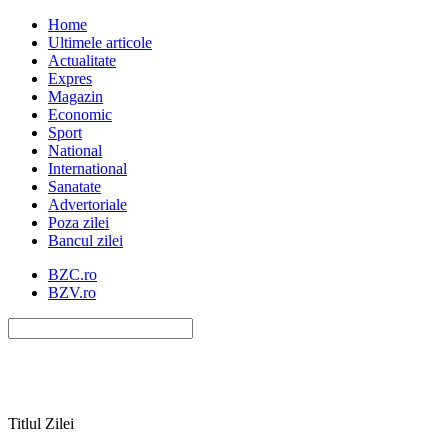
Home
Ultimele articole
Actualitate
Expres
Magazin
Economic
Sport
National
International
Sanatate
Advertoriale
Poza zilei
Bancul zilei
BZC.ro
BZV.ro
Titlul Zilei