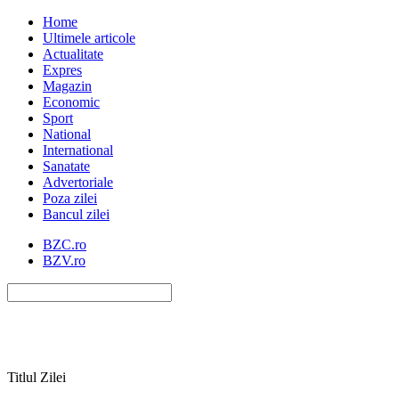
Home
Ultimele articole
Actualitate
Expres
Magazin
Economic
Sport
National
International
Sanatate
Advertoriale
Poza zilei
Bancul zilei
BZC.ro
BZV.ro
Titlul Zilei