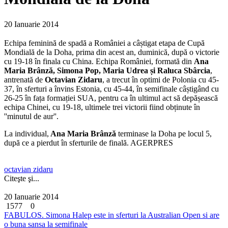
20 Ianuarie 2014
Echipa feminină de spadă a României a câștigat etapa de Cupă
Mondială de la Doha, prima din acest an, duminică, după o victorie
cu 19-18 în finala cu China.
Echipa României, formată din
Ana
Maria Brânză, Simona Pop, Maria Udrea și Raluca Sbârcia
,
antrenată de
Octavian Zidaru
, a trecut în optimi de Polonia cu 45-
37, în sferturi a învins Estonia, cu 45-44, în semifinale câștigând cu
26-25 în fața formației SUA, pentru ca în ultimul act să depășească
echipa Chinei, cu 19-18, ultimele trei victorii fiind obținute în
''minutul de aur''.
La individual,
Ana Maria Brânză
terminase la Doha pe locul 5,
după ce a pierdut în sferturile de finală. AGERPRES
octavian zidaru
Citeşte şi...
20 Ianuarie 2014
1577
0
FABULOS. Simona Halep este in sferturi la Australian Open si are
o buna sansa la semifinale