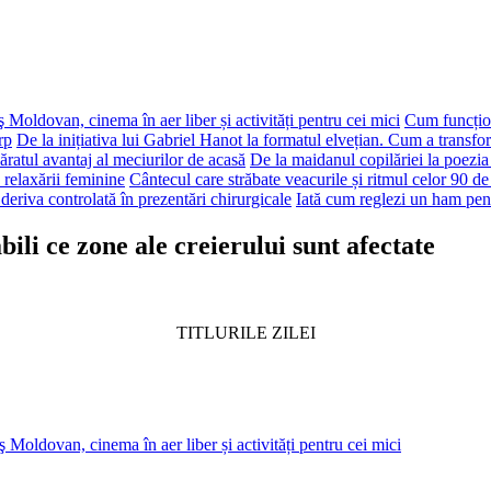
 Moldovan, cinema în aer liber și activități pentru cei mici
Cum funcțion
rp
De la inițiativa lui Gabriel Hanot la formatul elvețian. Cum a transf
ăratul avantaj al meciurilor de acasă
De la maidanul copilăriei la poezia
 relaxării feminine
Cântecul care străbate veacurile și ritmul celor 90 de
deriva controlată în prezentări chirurgicale
Iată cum reglezi un ham pen
ili ce zone ale creierului sunt afectate
TITLURILE ZILEI
 Moldovan, cinema în aer liber și activități pentru cei mici