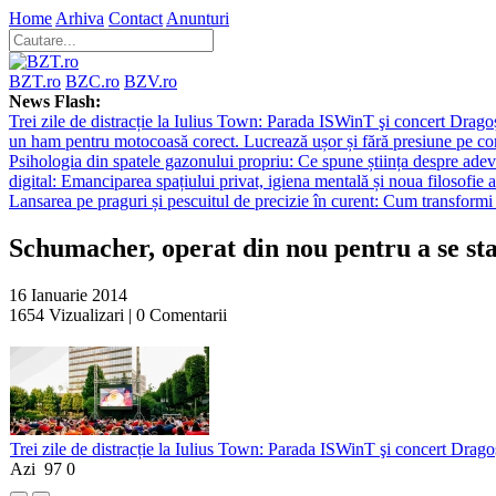
Home
Arhiva
Contact
Anunturi
BZT.ro
BZC.ro
BZV.ro
News Flash:
Trei zile de distracție la Iulius Town: Parada ISWinT şi concert Dragoş
un ham pentru motocoasă corect. Lucrează ușor și fără presiune pe co
Psihologia din spatele gazonului propriu: Ce spune știința despre adev
digital: Emanciparea spațiului privat, igiena mentală și noua filosofie a
Lansarea pe praguri și pescuitul de precizie în curent: Cum transformi 
Schumacher, operat din nou pentru a se stab
16 Ianuarie 2014
1654
Vizualizari |
0
Comentarii
Trei zile de distracție la Iulius Town: Parada ISWinT şi concert Dragoş
Azi
97
0