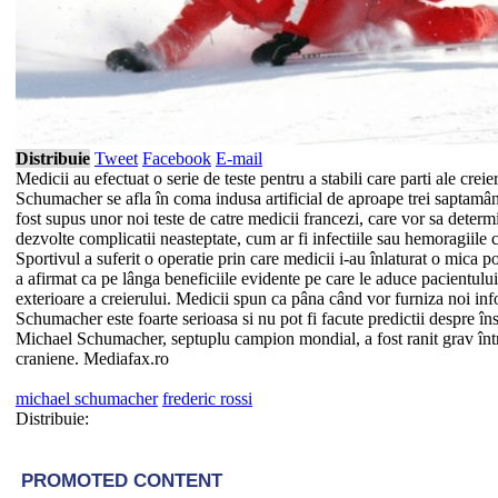
Distribuie
Tweet
Facebook
E-mail
Medicii au efectuat o serie de teste pentru a stabili care parti ale creie
Schumacher se afla în coma indusa artificial de aproape trei saptamâni
fost supus unor noi teste de catre medicii francezi, care vor sa determi
dezvolte complicatii neasteptate, cum ar fi infectiile sau hemoragiile 
Sportivul a suferit o operatie prin care medicii i-au înlaturat o mica p
a afirmat ca pe lânga beneficiile evidente pe care le aduce pacientului
exterioare a creierului. Medicii spun ca pâna când vor furniza noi inf
Schumacher este foarte serioasa si nu pot fi facute predictii despre î
Michael Schumacher, septuplu campion mondial, a fost ranit grav într-
craniene. Mediafax.ro
michael schumacher
frederic rossi
Distribuie: