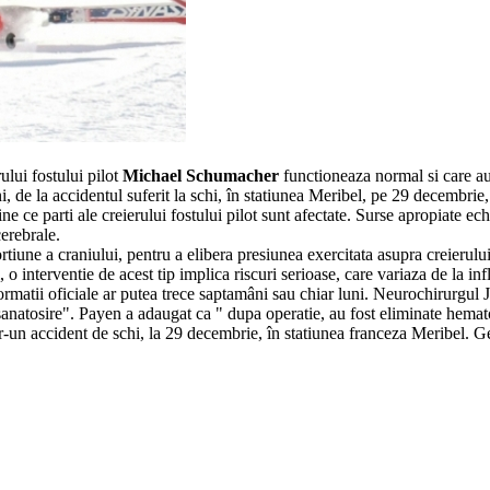
rului fostului pilot
Michael Schumacher
functioneaza normal si care au f
, de la accidentul suferit la schi, în statiunea Meribel, pe 29 decembri
ne ce parti ale creierului fostului pilot sunt afectate. Surse apropiate ec
cerebrale.
ortiune a craniului, pentru a elibera presiunea exercitata asupra creierul
, o interventie de acest tip implica riscuri serioase, care variaza de la 
ormatii oficiale ar putea trece saptamâni sau chiar luni. Neurochirurgul
nsanatosire". Payen a adaugat ca " dupa operatie, au fost eliminate hemato
un accident de schi, la 29 decembrie, în statiunea franceza Meribel. Ger