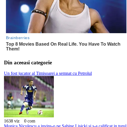
Din aceeasi categorie
Un fost jucator al Timisoarei a semnat cu Petrolul
1638 viz
0 com
Monica Niculescu a invins-o pe Sabine Lisicki si s-a calificat in turul