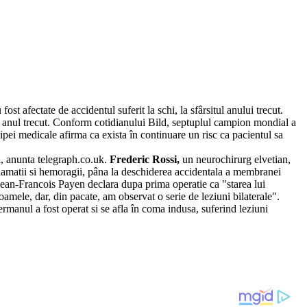
ost afectate de accidentul suferit la schi, la sfârsitul anului trecut.
e, anul trecut. Conform cotidianului Bild, septuplul campion mondial a
hipei medicale afirma ca exista în continuare un risc ca pacientul sa
ui, anunta telegraph.co.uk.
Frederic Rossi,
un neurochirurg elvetian,
inflamatii si hemoragii, pâna la deschiderea accidentala a membranei
 Jean-Francois Payen declara dupa prima operatie ca "starea lui
amele, dar, din pacate, am observat o serie de leziuni bilaterale".
manul a fost operat si se afla în coma indusa, suferind leziuni