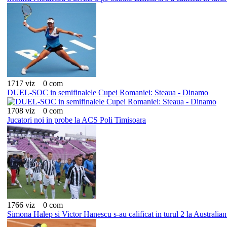
1717 viz
0 com
DUEL-SOC in semifinalele Cupei Romaniei: Steaua - Dinamo
1708 viz
0 com
Jucatori noi in probe la ACS Poli Timisoara
1766 viz
0 com
Simona Halep si Victor Hanescu s-au calificat in turul 2 la Australi