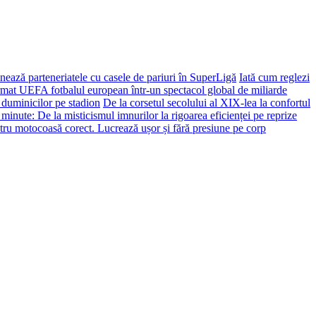
ează parteneriatele cu casele de pariuri în SuperLigă
Iată cum reglezi
ormat UEFA fotbalul european într-un spectacol global de miliarde
 duminicilor pe stadion
De la corsetul secolului al XIX-lea la confortul
 minute: De la misticismul imnurilor la rigoarea eficienței pe reprize
tru motocoasă corect. Lucrează ușor și fără presiune pe corp