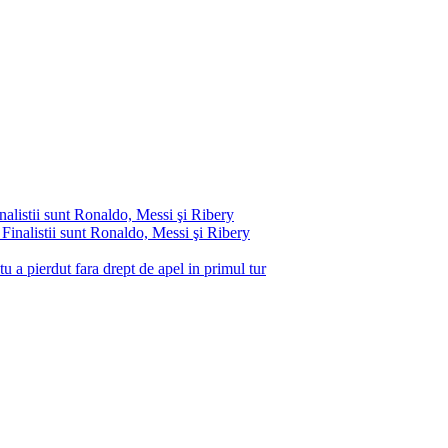
listii sunt Ronaldo, Messi şi Ribery
u a pierdut fara drept de apel in primul tur