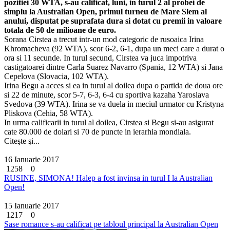
pozitiei 30 WTA, s-au calificat, luni, in turul 2 al probei de
simplu la Australian Open, primul turneu de Mare Slem al
anului, disputat pe suprafata dura si dotat cu premii in valoare
totala de 50 de milioane de euro.
Sorana Cirstea a trecut intr-un mod categoric de rusoaica Irina
Khromacheva (92 WTA), scor 6-2, 6-1, dupa un meci care a durat o
ora si 11 secunde. In turul secund, Cirstea va juca impotriva
castigatoarei dintre Carla Suarez Navarro (Spania, 12 WTA) si Jana
Cepelova (Slovacia, 102 WTA).
Irina Begu a acces si ea in turul al doilea dupa o partida de doua ore
si 22 de minute, scor 5-7, 6-3, 6-4 cu sportiva kazaha Yaroslava
Svedova (39 WTA). Irina se va duela in meciul urmator cu Kristyna
Pliskova (Cehia, 58 WTA).
In urma calificarii in turul al doilea, Cirstea si Begu si-au asigurat
cate 80.000 de dolari si 70 de puncte in ierarhia mondiala.
Citeşte şi...
16 Ianuarie 2017
1258
0
RUSINE, SIMONA! Halep a fost invinsa in turul I la Australian
Open!
15 Ianuarie 2017
1217
0
Sase romance s-au calificat pe tabloul principal la Australian Open