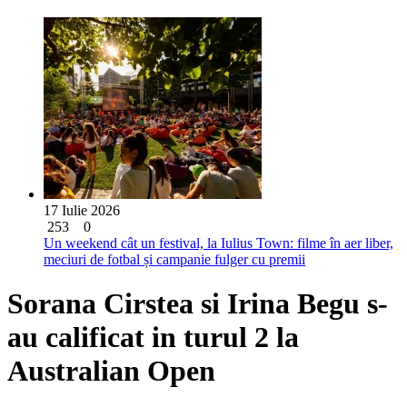
17 Iulie 2026
253
0
Un weekend cât un festival, la Iulius Town: filme în aer liber,
meciuri de fotbal și campanie fulger cu premii
Sorana Cirstea si Irina Begu s-
au calificat in turul 2 la
Australian Open