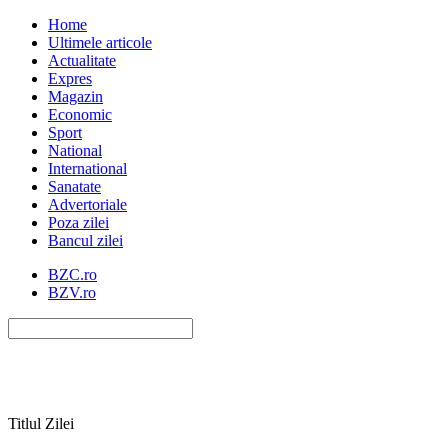
Home
Ultimele articole
Actualitate
Expres
Magazin
Economic
Sport
National
International
Sanatate
Advertoriale
Poza zilei
Bancul zilei
BZC.ro
BZV.ro
Titlul Zilei