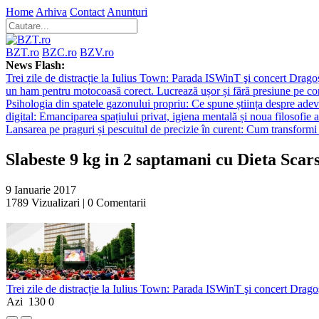
Home
Arhiva
Contact
Anunturi
BZT.ro
BZC.ro
BZV.ro
News Flash:
Trei zile de distracție la Iulius Town: Parada ISWinT şi concert Dragoş
un ham pentru motocoasă corect. Lucrează ușor și fără presiune pe co
Psihologia din spatele gazonului propriu: Ce spune știința despre adev
digital: Emanciparea spațiului privat, igiena mentală și noua filosofie a
Lansarea pe praguri și pescuitul de precizie în curent: Cum transformi 
Slabeste 9 kg in 2 saptamani cu Dieta Scar
9 Ianuarie 2017
1789
Vizualizari |
0
Comentarii
Trei zile de distracție la Iulius Town: Parada ISWinT şi concert Dragoş
Azi
130
0