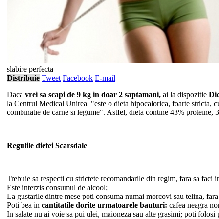
slabire perfecta
Distribuie
Tweet
Facebook
E-mail
Daca
vrei sa scapi de 9 kg in doar 2 saptamani,
ai la dispozitie
Di
la Centrul Medical Unirea, "este o dieta hipocalorica, foarte stricta, c
combinatie de carne si legume". Astfel, dieta contine 43% proteine, 3
Regulile dietei Scarsdale
Trebuie sa respecti cu strictete recomandarile din regim, fara sa faci in
Este interzis consumul de alcool;
La gustarile dintre mese poti consuma numai morcovi sau telina, fara l
Poti bea in
cantitatile dorite urmatoarele bauturi:
cafea neagra norm
In salate nu ai voie sa pui ulei, maioneza sau alte grasimi; poti folos