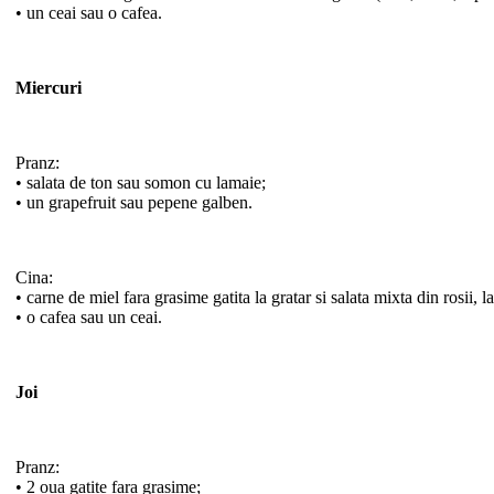
• un ceai sau o cafea.
Miercuri
Pranz:
• salata de ton sau somon cu lamaie;
• un grapefruit sau pepene galben.
Cina:
• carne de miel fara grasime gatita la gratar si salata mixta din rosii, lap
• o cafea sau un ceai.
Joi
Pranz:
• 2 oua gatite fara grasime;