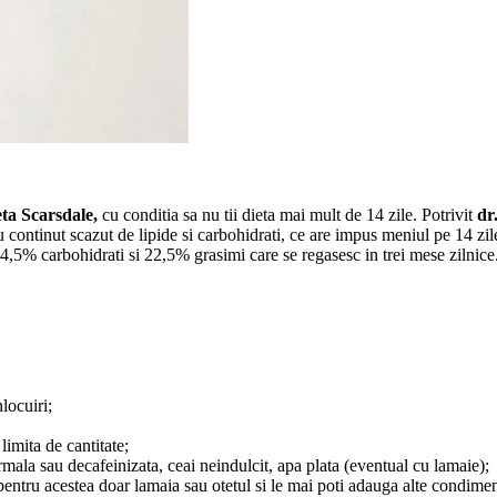
eta Scarsdale,
cu conditia sa nu tii dieta mai mult de 14 zile. Potrivit
dr
u continut scazut de lipide si carbohidrati, ce are impus meniul pe 14 zile
4,5% carbohidrati si 22,5% grasimi care se regasesc in trei mese zilnice
locuiri;
imita de cantitate;
ala sau decafeinizata, ceai neindulcit, apa plata (eventual cu lamaie);
i pentru acestea doar lamaia sau otetul si le mai poti adauga alte condim