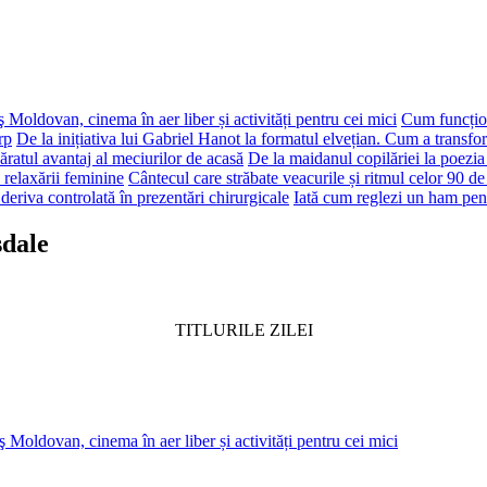
 Moldovan, cinema în aer liber și activități pentru cei mici
Cum funcțion
rp
De la inițiativa lui Gabriel Hanot la formatul elvețian. Cum a transf
ăratul avantaj al meciurilor de acasă
De la maidanul copilăriei la poezia
 relaxării feminine
Cântecul care străbate veacurile și ritmul celor 90 de
deriva controlată în prezentări chirurgicale
Iată cum reglezi un ham pen
sdale
TITLURILE ZILEI
 Moldovan, cinema în aer liber și activități pentru cei mici