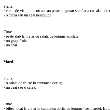
Pranz:
• carne de vita, pui, curcan sau peste pe gratar sau fiarta cu salata de r
• o cafea sau un ceai neindulcit.
Cina:
• peste slab la gratar cu salata de legume asortate;
• un grapefruit;
• un ceai.
Marti
Pranz:
• o salata de fructe in cantitatea dorita;
• un ceai sau o cafea.
Cina:
• biftec tocat la gratar in cantitatea dorita cu legume (rosii, ardei, lapt