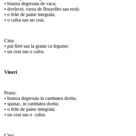
• branza degresata de vaca;
• dovlecei, varza de Bruxelles sau rosii;
• o felie de paine integrala;
• o cafea sau un ceai.
Cina:
• pui fiert sau la gratar cu legume;
• un ceai sau o cafea.
Vineri
Pranz:
• branza degresata in cantitatea dorita;
• spanac, in cantitatea dorita;
• o felie de paine integrala;
• un ceai sau o cafea.
Cina: