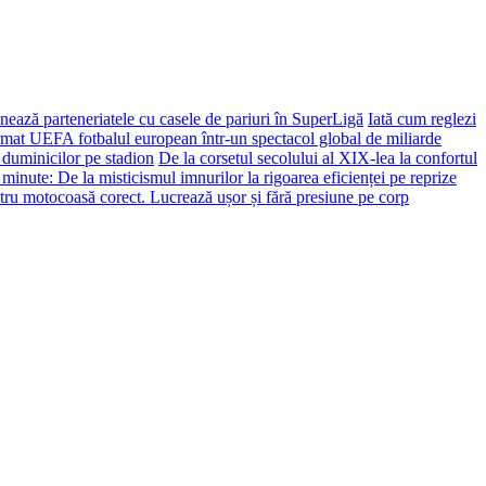
ează parteneriatele cu casele de pariuri în SuperLigă
Iată cum reglezi
ormat UEFA fotbalul european într-un spectacol global de miliarde
 duminicilor pe stadion
De la corsetul secolului al XIX-lea la confortul
 minute: De la misticismul imnurilor la rigoarea eficienței pe reprize
tru motocoasă corect. Lucrează ușor și fără presiune pe corp