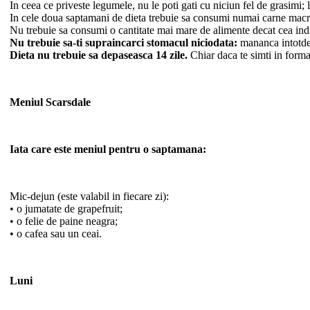
In ceea ce priveste legumele, nu le poti gati cu niciun fel de grasimi
In cele doua saptamani de dieta trebuie sa consumi numai carne macra
Nu trebuie sa consumi o cantitate mai mare de alimente decat cea indica
Nu trebuie sa-ti supraincarci stomacul niciodata:
mananca intotdea
Dieta nu trebuie sa depaseasca 14 zile.
Chiar daca te simti in forma
Meniul Scarsdale
Iata care este meniul pentru o saptamana:
Mic-dejun (este valabil in fiecare zi):
• o jumatate de grapefruit;
• o felie de paine neagra;
• o cafea sau un ceai.
Luni