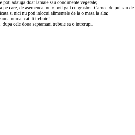
; le poti adauga doar lamaie sau condimente vegetale;
 pe care, de asemenea, nu o poti gati cu grasimi. Carnea de pui sau de 
ta si nici nu poti inlocui alimentele de la o masa la alta;
una numai cat iti trebuie!
, dupa cele doua saptamani trebuie sa o intrerupi.