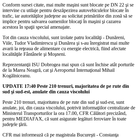
Conform sursei citate, mai multe maşini sunt blocate pe DN 22 şi se
intervine cu utilaje pentru deszăpezirea autovehiculelor blocate în
trafic, iar autorităţilor judeţene au solicitat primăriilor din zonă să se
implice pentru salvarea oamenilor blocaţi în maşini şi cazarea
acestora în spaţii special amenajate.
Tot din cauza viscolului, sunt izolate patru localităţi - Dunăreni,
Viile, Tudor Vladimirescu şi Dunărea şi s-au înregistrat mai multe
avarii la reţeaua de alimentare cu energie electrică, fiind afectate
localităţile Fântânele şi Moşneni.
Reprezentanţii ISU Dobrogea mai spun că sunt închise atât porturile
de la Marea Neagră, cat şi Aeroportul Internaţional Mihail
Kogălniceanu.
UPDATE 17:40 Peste 210 trenuri, majoritatea de pe rute din
sud şi sud-est, anulate din cauza viscolului
Peste 210 trenuri, majoritatea de pe rute din sud şi sud-est, sunt
anulate, joi, din cauza viscolului, potrivit informaţiilor centralizate de
Ministerul Transporturilor la ora 17.00, CFR Călători precizând,
pentru MEDIAFAX, că sunt asigurate legături feroviare în toate
judeţele ţării.
CFR mai informează că pe magistrala Bucureşti - Constanţa