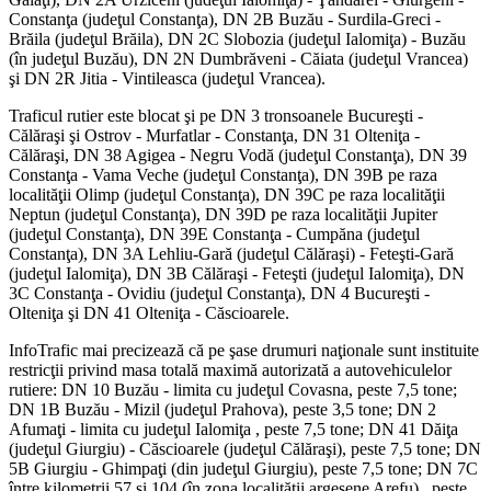
Constanţa (judeţul Constanţa), DN 2B Buzău - Surdila-Greci -
Brăila (judeţul Brăila), DN 2C Slobozia (judeţul Ialomiţa) - Buzău
(în judeţul Buzău), DN 2N Dumbrăveni - Căiata (judeţul Vrancea)
şi DN 2R Jitia - Vintileasca (judeţul Vrancea).
Traficul rutier este blocat şi pe DN 3 tronsoanele Bucureşti -
Călăraşi şi Ostrov - Murfatlar - Constanţa, DN 31 Olteniţa -
Călăraşi, DN 38 Agigea - Negru Vodă (judeţul Constanţa), DN 39
Constanţa - Vama Veche (judeţul Constanţa), DN 39B pe raza
localităţii Olimp (judeţul Constanţa), DN 39C pe raza localităţii
Neptun (judeţul Constanţa), DN 39D pe raza localităţii Jupiter
(judeţul Constanţa), DN 39E Constanţa - Cumpăna (judeţul
Constanţa), DN 3A Lehliu-Gară (judeţul Călăraşi) - Feteşti-Gară
(judeţul Ialomiţa), DN 3B Călăraşi - Feteşti (judeţul Ialomiţa), DN
3C Constanţa - Ovidiu (judeţul Constanţa), DN 4 Bucureşti -
Olteniţa şi DN 41 Olteniţa - Căscioarele.
InfoTrafic mai precizează că pe şase drumuri naţionale sunt instituite
restricţii privind masa totală maximă autorizată a autovehiculelor
rutiere: DN 10 Buzău - limita cu judeţul Covasna, peste 7,5 tone;
DN 1B Buzău - Mizil (judeţul Prahova), peste 3,5 tone; DN 2
Afumaţi - limita cu judeţul Ialomiţa , peste 7,5 tone; DN 41 Dăiţa
(judeţul Giurgiu) - Căscioarele (judeţul Călăraşi), peste 7,5 tone; DN
5B Giurgiu - Ghimpaţi (din judeţul Giurgiu), peste 7,5 tone; DN 7C
între kilometrii 57 şi 104 (în zona localităţii argeşene Arefu) , peste