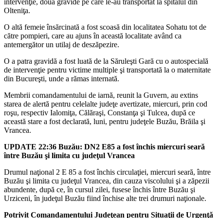
intervenţie, două gravide pe care le-au transportat la spitalul din
Olteniţa.
O altă femeie însărcinată a fost scoasă din localitatea Sohatu tot de
către pompieri, care au ajuns în această localitate având ca
antemergător un utilaj de deszăpezire.
O a patra gravidă a fost luată de la Săruleşti Gară cu o autospecială
de intervenţie pentru victime multiple şi transportată la o maternitate
din Bucureşti, unde a rămas internată.
Membrii comandamentului de iarnă, reunit la Guvern, au extins
starea de alertă pentru celelalte judeţe avertizate, miercuri, prin cod
roşu, respectiv Ialomiţa, Călăraşi, Constanţa şi Tulcea, după ce
această stare a fost declarată, luni, pentru judeţele Buzău, Brăila şi
Vrancea.
UPDATE 22:36 Buzău: DN2 E85 a fost închis miercuri seară
între Buzău şi limita cu judeţul Vrancea
Drumul naţional 2 E 85 a fost închis circulaţiei, miercuri seară, între
Buzău şi limita cu judeţul Vrancea, din cauza viscolului şi a zăpezii
abundente, după ce, în cursul zilei, fusese închis între Buzău şi
Urziceni, în judeţul Buzău fiind închise alte trei drumuri naţionale.
Potrivit Comandamentului Judeţean pentru Situaţii de Urgenţă