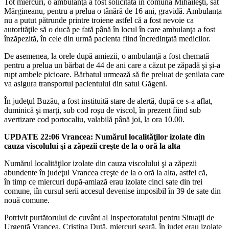
Tot miercuri, o ambulanţă a fost solicitată în comuna Mihăileşti, sat
Mărgineanu, pentru a prelua o tânără de 16 ani, gravidă. Ambulanţa
nu a putut pătrunde printre troiene astfel că a fost nevoie ca
autorităţile să o ducă pe fată până în locul în care ambulanţa a fost
înzăpezită, în cele din urmă pacienta fiind încredinţată medicilor.
De asemenea, la orele după amiezii, o ambulanţă a fost chemată
pentru a prelua un bărbat de 44 de ani care a căzut pe zăpadă şi şi-a
rupt ambele picioare. Bărbatul urmează să fie preluat de şenilata care
va asigura transportul pacientului din satul Găgeni.
În judeţul Buzău, a fost instituită stare de alertă, după ce s-a aflat,
duminică şi marţi, sub cod roşu de viscol, în prezent fiind sub
avertizare cod portocaliu, valabilă până joi, la ora 10.00.
UPDATE 22:06 Vrancea: Numărul localităţilor izolate din
cauza viscolului şi a zăpezii creşte de la o oră la alta
Numărul localităţilor izolate din cauza viscolului şi a zăpezii
abundente în judeţul Vrancea creşte de la o oră la alta, astfel că,
în
timp
ce miercuri după-amiază erau izolate cinci sate din trei
comune, iîn cursul serii accesul devenise imposibil în 39 de sate din
nouă comune.
Potrivit purtătorului de cuvânt al Inspectoratului pentru Situaţii de
Urgenţă Vrancea, Cristina Duţă, miercuri seară, în judeţ erau izolate