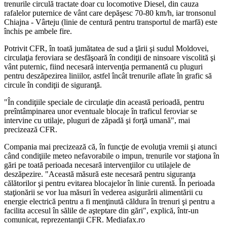
trenurile circulă tractate doar cu locomotive Diesel, din cauza
rafalelor puternice de vânt care depăşesc 70-80 km/h, iar tronsonul
Chiajna - Vârteju (linie de centură pentru transportul de marfă) este
închis pe ambele fire.
Potrivit CFR, în toată jumătatea de sud a ţării şi sudul Moldovei,
circulaţia feroviara se desfăşoară în condiţii de ninsoare viscolită şi
vânt puternic, fiind necesară intervenţia permanentă cu pluguri
pentru deszăpezirea liniilor, astfel încât trenurile aflate în grafic să
circule în condiţii de siguranţă.
"În condiţiile speciale de circulaţie din această perioadă, pentru
preîntâmpinarea unor eventuale blocaje în traficul feroviar se
intervine cu utilaje, pluguri de zăpadă şi forţă umană", mai
precizează CFR.
Compania mai precizează că, în funcţie de evoluţia vremii şi atunci
când condiţiile meteo nefavorabile o impun, trenurile vor staţiona în
gări pe toată perioada necesară intervenţiilor cu utilajele de
deszăpezire. "Această măsură este necesară pentru siguranţa
călătorilor şi pentru evitarea blocajelor în linie curentă. În perioada
staţionării se vor lua măsuri în vederea asigurării alimentării cu
energie electrică pentru a fi menţinută căldura în trenuri şi pentru a
facilita accesul în sălile de aşteptare din gări", explică, într-un
comunicat, reprezentanţii CFR. Mediafax.ro