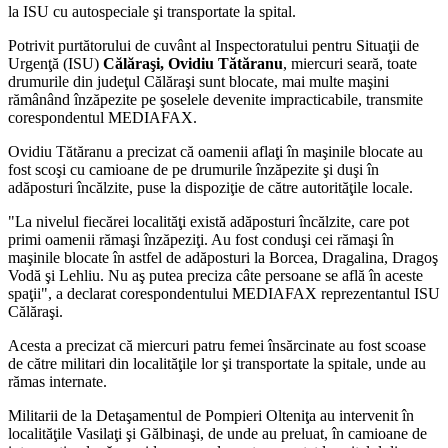
la ISU cu autospeciale şi transportate la spital.
Potrivit purtătorului de cuvânt al Inspectoratului pentru Situaţii de
Urgenţă (ISU)
Călăraşi, Ovidiu Tătăranu
, miercuri seară, toate
drumurile din judeţul Călăraşi sunt blocate, mai multe maşini
rămânând înzăpezite pe şoselele devenite impracticabile, transmite
corespondentul MEDIAFAX.
Ovidiu Tătăranu a precizat că oamenii aflaţi în maşinile blocate au
fost scoşi cu camioane de pe drumurile înzăpezite şi duşi în
adăposturi încălzite, puse la dispoziţie de către autorităţile locale.
"La nivelul fiecărei localităţi există adăposturi încălzite, care pot
primi oamenii rămaşi înzăpeziţi. Au fost conduşi cei rămaşi în
maşinile blocate în astfel de adăposturi la Borcea, Dragalina, Dragoş
Vodă şi Lehliu. Nu aş putea preciza câte persoane se află în aceste
spaţii", a declarat corespondentului MEDIAFAX reprezentantul ISU
Călăraşi.
Acesta a precizat că miercuri patru femei însărcinate au fost scoase
de către militari din localităţile lor şi transportate la spitale, unde au
rămas internate.
Militarii de la Detaşamentul de Pompieri Olteniţa au intervenit în
localităţile Vasilaţi şi Gălbinaşi, de unde au preluat, în camioane de