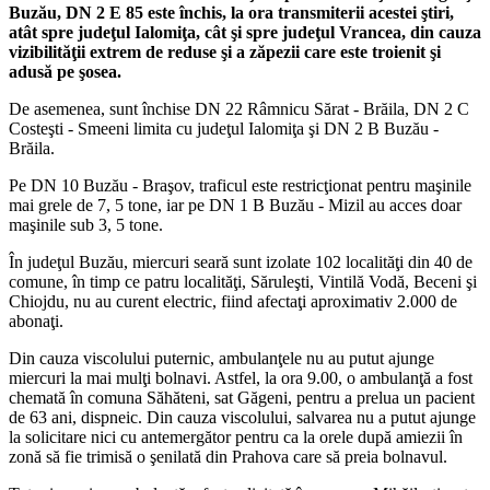
Buzău, DN 2 E 85 este închis, la ora transmiterii acestei ştiri,
atât spre judeţul Ialomiţa, cât şi spre judeţul Vrancea, din cauza
vizibilităţii extrem de reduse şi a zăpezii care este troienit şi
adusă pe şosea.
De asemenea, sunt închise DN 22 Râmnicu Sărat - Brăila, DN 2 C
Costeşti - Smeeni limita cu judeţul Ialomiţa şi DN 2 B Buzău -
Brăila.
Pe DN 10 Buzău - Braşov, traficul este restricţionat pentru maşinile
mai grele de 7, 5 tone, iar pe DN 1 B Buzău - Mizil au acces doar
maşinile sub 3, 5 tone.
În judeţul Buzău, miercuri seară sunt izolate 102 localităţi din 40 de
comune, în
timp
ce patru localităţi, Săruleşti, Vintilă Vodă, Beceni şi
Chiojdu, nu au curent electric, fiind afectaţi aproximativ 2.000 de
abonaţi.
Din cauza viscolului puternic, ambulanţele nu au putut ajunge
miercuri la mai mulţi bolnavi. Astfel, la ora 9.00, o ambulanţă a fost
chemată în comuna Săhăteni, sat Găgeni, pentru a prelua un pacient
de 63 ani, dispneic. Din cauza viscolului, salvarea nu a putut ajunge
la solicitare nici cu antemergător pentru ca la orele după amiezii în
zonă să fie trimisă o şenilată din Prahova care să preia bolnavul.