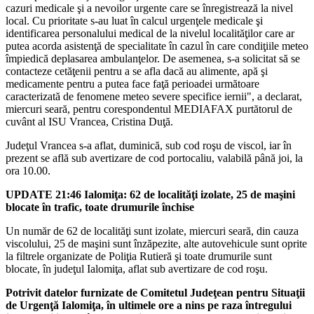
cazuri medicale şi a nevoilor urgente care se înregistrează la nivel
local. Cu prioritate s-au luat în calcul urgenţele medicale şi
identificarea personalului medical de la nivelul localităţilor care ar
putea acorda asistenţă de specialitate în cazul în care condiţiile meteo
împiedică deplasarea ambulanţelor. De asemenea, s-a solicitat să se
contacteze cetăţenii pentru a se afla dacă au alimente, apă şi
medicamente pentru a putea face faţă perioadei următoare
caracterizată de fenomene meteo severe specifice iernii", a declarat,
miercuri seară, pentru corespondentul MEDIAFAX purtătorul de
cuvânt al ISU Vrancea, Cristina Duţă.
Judeţul Vrancea s-a aflat, duminică, sub cod roşu de viscol, iar în
prezent se află sub avertizare de cod portocaliu, valabilă până joi, la
ora 10.00.
UPDATE 21:46 Ialomiţa: 62 de localităţi izolate, 25 de maşini
blocate în trafic, toate drumurile închise
Un număr de 62 de localităţi sunt izolate, miercuri seară, din cauza
viscolului, 25 de maşini sunt înzăpezite, alte autovehicule sunt oprite
la filtrele organizate de Poliţia Rutieră şi toate drumurile sunt
blocate, în judeţul Ialomiţa, aflat sub avertizare de cod roşu.
Potrivit datelor furnizate de Comitetul Judeţean pentru Situaţii
de Urgenţă Ialomiţa, în ultimele ore a nins pe raza întregului