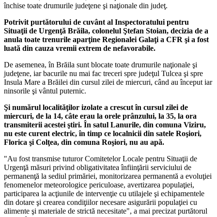
închise toate drumurile judeţene şi naţionale din judeţ.
Potrivit purtătorului de cuvânt al Inspectoratului pentru
Situaţii de Urgenţă Brăila, colonelul Ştefan Stoian, decizia de a
anula toate trenurile aparţine Regionalei Galaţi a CFR şi a fost
luată din cauza vremii extrem de nefavorabile.
De asemenea, în Brăila sunt blocate toate drumurile naţionale şi
judeţene, iar bacurile nu mai fac treceri spre judeţul Tulcea şi spre
Insula Mare a Brăilei din cursul zilei de miercuri, când au început iar
ninsorile şi vântul puternic.
Şi numărul localităţilor izolate a crescut în cursul zilei de
miercuri, de la 14, câte erau la orele prânzului, la 35, la ora
transmiterii acestei ştiri. În satul Lanurile, din comuna Viziru,
nu este curent electric, în
timp
ce localnicii din satele Roşiori,
Florica şi Colţea, din comuna Roşiori, nu au apă.
"Au fost transmise tuturor Comitetelor Locale pentru Situaţii de
Urgenţă măsuri privind obligativitatea înfiinţării serviciului de
permanenţă la sediul primăriei, monitorizarea permanentă a evoluţiei
fenomenelor meteorologice periculoase, avertizarea populaţiei,
participarea la acţiunile de intervenţie cu utilajele şi echipamentele
din dotare şi crearea condiţiilor necesare asigurării populaţiei cu
alimente şi materiale de strictă necesitate", a mai precizat purtătorul