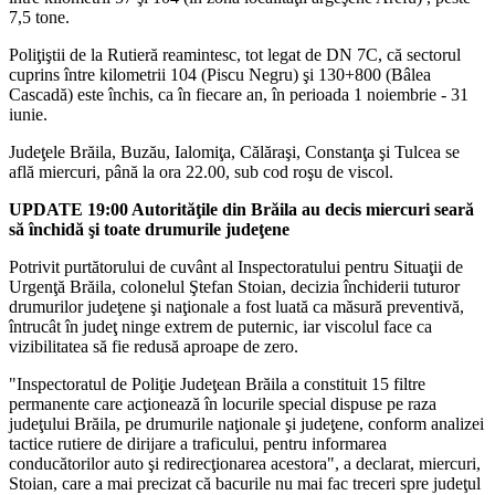
7,5 tone.
Poliţiştii de la Rutieră reamintesc, tot legat de DN 7C, că sectorul
cuprins între kilometrii 104 (Piscu Negru) şi 130+800 (Bâlea
Cascadă) este închis, ca în fiecare an, în perioada 1 noiembrie - 31
iunie.
Judeţele Brăila, Buzău, Ialomiţa, Călăraşi, Constanţa şi Tulcea se
află miercuri, până la ora 22.00, sub cod roşu de viscol.
UPDATE 19:00 Autorităţile din Brăila au decis miercuri seară
să închidă şi toate drumurile judeţene
Potrivit purtătorului de cuvânt al Inspectoratului pentru Situaţii de
Urgenţă Brăila, colonelul Ştefan Stoian, decizia închiderii tuturor
drumurilor judeţene şi naţionale a fost luată ca măsură preventivă,
întrucât în judeţ ninge extrem de puternic, iar viscolul face ca
vizibilitatea să fie redusă aproape de zero.
"Inspectoratul de Poliţie Judeţean Brăila a constituit 15 filtre
permanente care acţionează în locurile special dispuse pe raza
judeţului Brăila, pe drumurile naţionale şi judeţene, conform analizei
tactice rutiere de dirijare a traficului, pentru informarea
conducătorilor auto şi redirecţionarea acestora", a declarat, miercuri,
Stoian, care a mai precizat că bacurile nu mai fac treceri spre judeţul