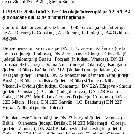
de cuvânt al ISU Brăila, Ştefan Stoian.
UPDATE 20:08 InfoTrafic: Circulaţie întreruptă pe A2, A3, A4
şi tronsoane din 32 de drumuri naţionale
Conform datelor centralizate la ora 19.45, circulaţia este întreruptă
pe A2 Bucureşti - Constanţa, A3 Bucureşti - Ploieşti şi A4 Ovidiu -
Agigea.
De asemenea, nu se circulă pe DN 1D Urziceni - Adâncata (de la
limita cu judeţul Prahova), DN 2 tronsoanele Sineşti - Ciocârlia (în
judeţul Ialomiţa) şi Buzău - Focşani (în judeţul Vrancea), DN 21
tronsoanele Călăraşi - Drajna Nouă (judeţul Călăraşi) şi Bărăganu
(judeţul Brăila) - Brăila, DN 21A Ţăndărei (judeţul Ialomiţa) -
Bărăgan (judeţul Brăila), DN 22 tronsoanele Râmnicu Sărat (judeţul
Buzău) - Brăila - Gradiştea (judeţul Brăila) şi Tulcea - Mihai
Viteazul - Ovidiu (din judeţul Constanţa), DN 22A Hârşova - Saraiu
(judeţul Constanţa) - Cataloi (judeţul Tulcea), DN 22B Brăila -
Galaţi, DN 22C Murfatlar - Cernavodă (judeţul Constanţa), DN
22D Măcin - Horia, DN 22E Garvăn - I.C. Brătianu şi DN 22F
Horia - Nalbant (judeţul Tulcea).
Circulaţia este întreruptă şi pe DN 23 Focşani (judeţul Vrancea) -
Brăila - Olăneasca (judeţul Brăila), DN 23B Măicăneşti - Ciorăşti
(judeţul Vrancea), DN 24D Bălăbăneşti - Tuluceşti (din judeţul
Galaţi), DN 2A Urziceni (judeţul Ialomiţa) - Ţăndărei - Giurgeni -