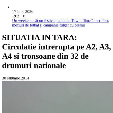
17 Iulie 2026
262
0
Un weekend cât un festival, la Iulius Town: filme în aer liber,
meciuri de fotbal și campanie fulger cu premii
SITUATIA IN TARA:
Circulatie intrerupta pe A2, A3,
A4 si tronsoane din 32 de
drumuri nationale
30 Ianuarie 2014