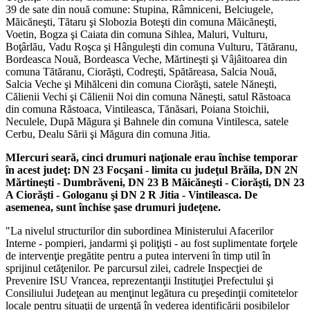
39 de sate din nouă comune: Stupina, Râmniceni, Belciugele,
Măicăneşti, Tătaru şi Slobozia Boteşti din comuna Măicăneşti,
Voetin, Bogza şi Caiata din comuna Sihlea, Maluri, Vulturu,
Boţârlău, Vadu Roşca şi Hânguleşti din comuna Vulturu, Tătăranu,
Bordeasca Nouă, Bordeasca Veche, Mărtineşti şi Vâjâitoarea din
comuna Tătăranu, Ciorăşti, Codreşti, Spătăreasa, Salcia Nouă,
Salcia Veche şi Mihălceni din comuna Ciorăşti, satele Năneşti,
Călienii Vechi şi Călienii Noi din comuna Năneşti, satul Răstoaca
din comuna Răstoaca, Vintileasca, Tănăsari, Poiana Stoichii,
Neculele, După Măgura şi Bahnele din comuna Vintilesca, satele
Cerbu, Dealu Sării şi Măgura din comuna Jitia.
MIercuri seară, cinci drumuri naţionale erau închise temporar
în acest judeţ: DN 23 Focşani - limita cu judeţul Brăila, DN 2N
Mărtineşti - Dumbrăveni, DN 23 B Măicăneşti - Ciorăşti, DN 23
A Ciorăşti - Gologanu şi DN 2 R Jitia - Vintileasca. De
asemenea, sunt închise şase drumuri judeţene.
"La nivelul structurilor din subordinea Ministerului Afacerilor
Interne - pompieri, jandarmi şi poliţişti - au fost suplimentate forţele
de intervenţie pregătite pentru a putea interveni în
timp
util în
sprijinul cetăţenilor. Pe parcursul zilei, cadrele Inspecţiei de
Prevenire ISU Vrancea, reprezentanţii Instituţiei Prefectului şi
Consiliului Judeţean au menţinut legătura cu preşedinţii comitetelor
locale pentru situaţii de urgenţă în vederea identificării posibilelor