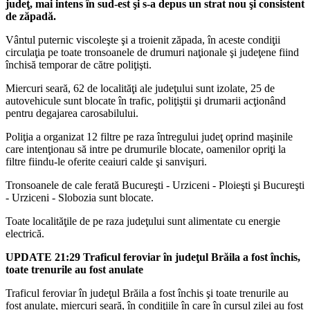
judeţ, mai intens în sud-est şi s-a depus un strat nou şi consistent
de zăpadă.
Vântul puternic viscoleşte şi a troienit zăpada, în aceste condiţii
circulaţia pe toate tronsoanele de drumuri naţionale şi judeţene fiind
închisă temporar de către poliţişti.
Miercuri seară, 62 de localităţi ale judeţului sunt izolate, 25 de
autovehicule sunt blocate în trafic, poliţiştii şi drumarii acţionând
pentru degajarea carosabilului.
Poliţia a organizat 12 filtre pe raza întregului judeţ oprind maşinile
care intenţionau să intre pe drumurile blocate, oamenilor opriţi la
filtre fiindu-le oferite ceaiuri calde şi sanvişuri.
Tronsoanele de cale ferată Bucureşti - Urziceni - Ploieşti şi Bucureşti
- Urziceni - Slobozia sunt blocate.
Toate localităţile de pe raza judeţului sunt alimentate cu energie
electrică.
UPDATE 21:29 Traficul feroviar în judeţul Brăila a fost închis,
toate trenurile au fost anulate
Traficul feroviar în judeţul Brăila a fost închis şi toate trenurile au
fost anulate, miercuri seară, în condiţiile în care în cursul zilei au fost