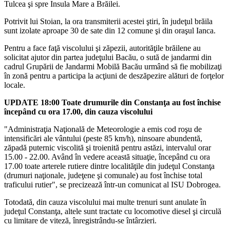
Tulcea şi spre Insula Mare a Brăilei.
Potrivit lui Stoian, la ora transmiterii acestei ştiri, în judeţul brăila
sunt izolate aproape 30 de sate din 12 comune şi din oraşul Ianca.
Pentru a face faţă viscolului şi zăpezii, autorităţile brăilene au
solicitat ajutor din partea judeţului Bacău, o sută de jandarmi din
cadrul Grupării de Jandarmi Mobilă Bacău urmând să fie mobilizaţi
în zonă pentru a participa la acţiuni de deszăpezire alături de forţelor
locale.
UPDATE 18:00 Toate drumurile din Constanţa au fost închise
începând cu ora 17.00, din cauza viscolului
"Administraţia Naţională de Meteorologie a emis cod roşu de
intensificări ale vântului (peste 85 km/h), ninsoare abundentă,
zăpadă puternic viscolită şi troienită pentru astăzi, intervalul orar
15.00 - 22.00. Având în vedere această situaţie, începând cu ora
17.00 toate arterele rutiere dintre localităţile din judeţul Constanţa
(drumuri naţionale, judeţene şi comunale) au fost închise total
traficului rutier", se precizează într-un comunicat al ISU Dobrogea.
Totodată, din cauza viscolului mai multe trenuri sunt anulate în
judeţul Constanţa, altele sunt tractate cu locomotive diesel şi circulă
cu limitare de viteză, înregistrându-se întârzieri.