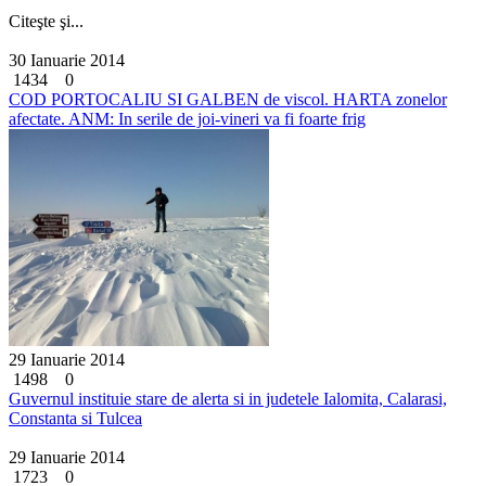
Citeşte şi...
30 Ianuarie 2014
1434
0
COD PORTOCALIU SI GALBEN de viscol. HARTA zonelor
afectate. ANM: In serile de joi-vineri va fi foarte frig
29 Ianuarie 2014
1498
0
Guvernul instituie stare de alerta si in judetele Ialomita, Calarasi,
Constanta si Tulcea
29 Ianuarie 2014
1723
0