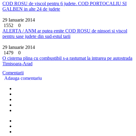
COD ROSU de viscol pentru 6 judete. COD PORTOCALIU SI
GALBEN in alte 24 de judete
29 Ianuarie 2014
1552
0
ALERTA / ANM ar putea emite COD ROSU de ninsori si viscol
pentru sase judete din sud-estul tarii
29 Ianuarie 2014
1479
0
O cisterna plina cu combustibil s-a rasturnat la intrarea pe autostrada
Timisoara-Arad
Comentarii
Adauga comentariu