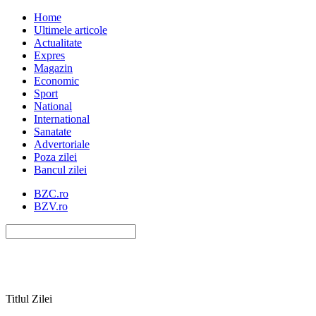
Home
Ultimele articole
Actualitate
Expres
Magazin
Economic
Sport
National
International
Sanatate
Advertoriale
Poza zilei
Bancul zilei
BZC.ro
BZV.ro
Titlul Zilei