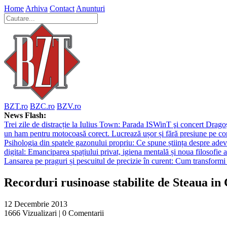
Home
Arhiva
Contact
Anunturi
BZT.ro
BZC.ro
BZV.ro
News Flash:
Trei zile de distracție la Iulius Town: Parada ISWinT şi concert Dragoş
un ham pentru motocoasă corect. Lucrează ușor și fără presiune pe co
Psihologia din spatele gazonului propriu: Ce spune știința despre adev
digital: Emanciparea spațiului privat, igiena mentală și noua filosofie a
Lansarea pe praguri și pescuitul de precizie în curent: Cum transformi 
Recorduri rusinoase stabilite de Steaua i
12 Decembrie 2013
1666
Vizualizari |
0
Comentarii