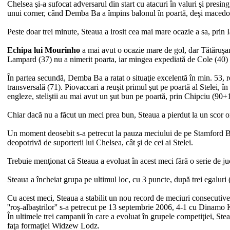
Chelsea şi-a sufocat adversarul din start cu atacuri în valuri şi pres
unui corner, când Demba Ba a împins balonul în poartă, deşi macedon
Peste doar trei minute, Steaua a irosit cea mai mare ocazie a sa, prin I
Echipa lui Mourinho
a mai avut o ocazie mare de gol, dar Tătăruşan
Lampard (37) nu a nimerit poarta, iar mingea expediată de Cole (40) a
În partea secundă, Demba Ba a ratat o situaţie excelentă în min. 53, re
transversală (71). Piovaccari a reuşit primul şut pe poartă al Stelei,
engleze, steliştii au mai avut un şut bun pe poartă, prin Chipciu (90+1
Chiar dacă nu a făcut un meci prea bun, Steaua a pierdut la un scor o
Un moment deosebit s-a petrecut la pauza meciului de pe Stamford Br
deopotrivă de suporterii lui Chelsea, cât şi de cei ai Stelei.
Trebuie menţionat că Steaua a evoluat în acest meci fără o serie de 
Steaua a încheiat grupa pe ultimul loc, cu 3 puncte, după trei egaluri 
Cu acest meci, Steaua a stabilit un nou record de meciuri consecutiv
''roş-albaştrilor'' s-a petrecut pe 13 septembrie 2006, 4-1 cu Dinamo 
În ultimele trei campanii în care a evoluat în grupele competiţiei, St
faţa formaţiei Widzew Lodz.