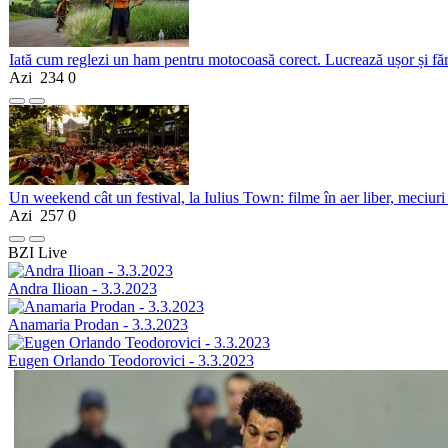
Iată cum reglezi un ham pentru motocoasă corect. Lucrează ușor și fă
Azi
234
0
Un weekend cât un festival, la Iulius Town: filme în aer liber, meciuri
Azi
257
0
BZI Live
Andra Ilioan - 3.3.2023
Anamaria Prodan - 3.3.2023
Eugen Orlando Teodorovici - 3.3.2023