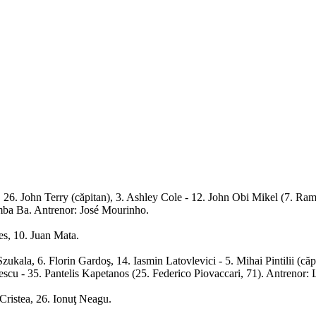
26. John Terry (căpitan), 3. Ashley Cole - 12. John Obi Mikel (7. Rami
mba Ba. Antrenor: José Mourinho.
es, 10. Juan Mata.
ukala, 6. Florin Gardoş, 14. Iasmin Latovlevici - 5. Mihai Pintilii (că
ulescu - 35. Pantelis Kapetanos (25. Federico Piovaccari, 71). Antrenor
 Cristea, 26. Ionuţ Neagu.