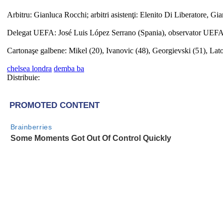
Arbitru: Gianluca Rocchi; arbitri asistenţi: Elenito Di Liberatore, Gian
Delegat UEFA: José Luis López Serrano (Spania), observator UEFA pe
Cartonaşe galbene: Mikel (20), Ivanovic (48), Georgievski (51), Lato
chelsea londra
demba ba
Distribuie: