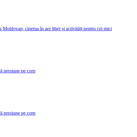
 Moldovan, cinema în aer liber și activități pentru cei mici
ră presiune pe corp
ră presiune pe corp