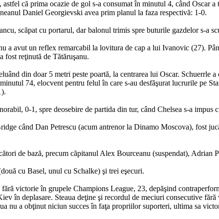
ing, astfel că prima ocazie de gol s-a consumat în minutul 4, când Oscar a
eanul Daniel Georgievski avea prim planul la faza respectivă: 1-0.
ancu, scăpat cu portarul, dar balonul trimis spre buturile gazdelor s-a scu
u a avut un reflex remarcabil la lovitura de cap a lui Ivanovic (27). Pân
 fost reţinută de Tătăruşanu.
luând din doar 5 metri peste poartă, la centrarea lui Oscar. Schuerrle a c
 în minutul 74, elocvent pentru felul în care s-au desfăşurat lucrurile pe
).
norabil, 0-1, spre deosebire de partida din tur, când Chelsea s-a impus 
idge când Dan Petrescu (acum antrenor la Dinamo Moscova), fost jucător
jucători de bază, precum căpitanul Alex Bourceanu (suspendat), Adrian P
(două cu Basel, unul cu Schalke) şi trei eşecuri.
e fără victorie în grupele Champions League, 23, depăşind contraperfor
Kiev în deplasare. Steaua deţine şi recordul de meciuri consecutive fără 
eaua nu a obţinut niciun succes în faţa propriilor suporteri, ultima sa v