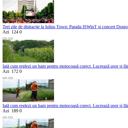
Trei zile de distracție la Iulius Town: Parada ISWinT şi concert Dragoş
Azi
124
0
Iată cum reglezi un ham pentru motocoasă corect. Lucrează ușor și fă
Azi
172
0
Iată cum reglezi un ham pentru motocoasă corect. Lucrează ușor și fă
Azi
189
0