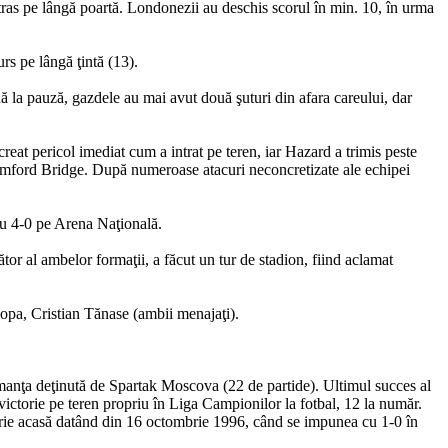
 tras pe lângă poartă. Londonezii au deschis scorul în min. 10, în urma
rs pe lângă ţintă (13).
ă la pauză, gazdele au mai avut două şuturi din afara careului, dar
reat pericol imediat cum a intrat pe teren, iar Hazard a trimis peste
 Stamford Bridge. După numeroase atacuri neconcretizate ale echipei
cu 4-0 pe Arena Naţională.
 al ambelor formaţii, a făcut un tur de stadion, fiind aclamat
opa, Cristian Tănase (ambii menajaţi).
manţa deţinută de Spartak Moscova (22 de partide). Ultimul succes al
victorie pe teren propriu în Liga Campionilor la fotbal, 12 la număr.
ictorie acasă datând din 16 octombrie 1996, când se impunea cu 1-0 în