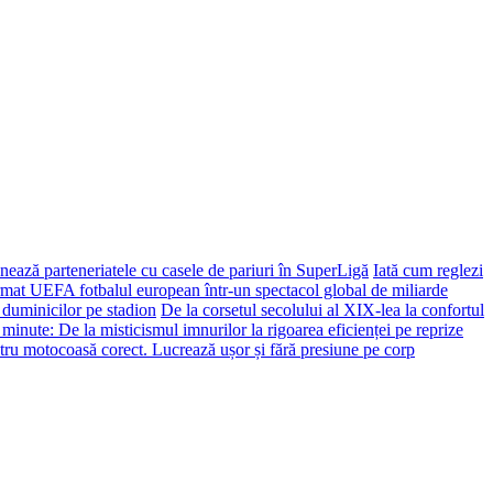
ează parteneriatele cu casele de pariuri în SuperLigă
Iată cum reglezi
ormat UEFA fotbalul european într-un spectacol global de miliarde
 duminicilor pe stadion
De la corsetul secolului al XIX-lea la confortul
 minute: De la misticismul imnurilor la rigoarea eficienței pe reprize
tru motocoasă corect. Lucrează ușor și fără presiune pe corp