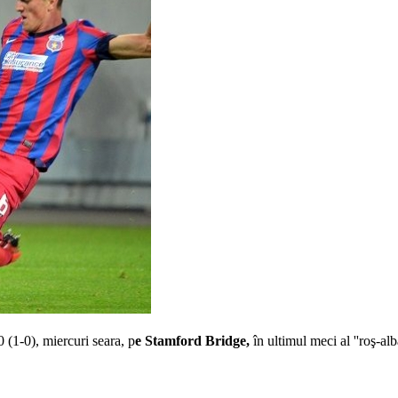
0 (1-0), miercuri seara, p
e Stamford Bridge,
în ultimul meci al ''roş-alb