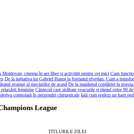
 Moldovan, cinema în aer liber și activități pentru cei mici
Cum funcțion
rp
De la inițiativa lui Gabriel Hanot la formatul elvețian. Cum a transf
ăratul avantaj al meciurilor de acasă
De la maidanul copilăriei la poezia
 relaxării feminine
Cântecul care străbate veacurile și ritmul celor 90 de
deriva controlată în prezentări chirurgicale
Iată cum reglezi un ham pen
n Champions League
TITLURILE ZILEI