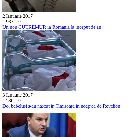
2 Ianuarie 2017
1933
0
Un nou CUTREMUR in Romania la inceput de an
3 Ianuarie 2017
1536
0
Doi bebelusi s-au nascut in Timisoara in noaptea de Revelion