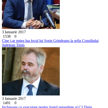
3 Ianuarie 2017
1538
0
Cine i-ar putea lua locul lui Sorin Grindeanu la sefia Consiliului
Judetean Timis
3 Ianuarie 2017
1491
0
Inchisoare cu executare pentru fostul presedinte al CJ Timis,