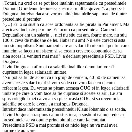
„Totusi, nu cred ca se pot face intalniri saptamanale cu presedintele.
Domnul Grindeanu trebuie sa stea mai mult la guvern”, a precizat
Dragnea, intrebat daca se vor mentine intalnirile saptamanale dintre
presedinte si premier.
"(…) Eu o sa sustin ca acea ordonanta sa fie picata in Parlament. Ma
afecteaza inclusiv pe mine. Eu acum ca presedinte al Camerei
Deputatilor am un salariu… nici nu stiu cat am, foarte mare, nu stiu
100 si ceva de milioane de lei. Habar nu am! Nu este corect si asta
nu este populism. Sunt oameni care au salarii foarte mici pentru care
muncim sa facem un sistem si sa cream crestere economica ca sa
aiba acces la venituri mai mari", a declarat presedintele PSD, Liviu
Dragnea.
Liviu Dragnea a afirmat ca salariile inaltiilor demnitari vor fi
cuprinse in legea salarizarii unitare.
"Nu pot sa fiu de acord ca un grup de oameni, 40-50 de oameni sa
avem aceste salarii mari si vom vedea ce vom face cu ei cum
refacem legea. Eu vreau sa picam aceasta OUG si in legea salarizarii
unitare pe care o vom face sa fie cuprinse si aceste salarii. Le-am
spus colegilor mei ca vreau sa pice acasta OUG si sa revenim la
salariile pe care le avem", a mai spus Dragnea.
Intrebat daca indemnizatia presedintelui Klaus Iohannis o sa scada,
Liviu Dragnea a raspuns ca nu stie, insa, a sustinut ca nu crede ca
presedintele se va opune principiului pe care l-a enuntat.
Presedintele PSD a mai promis si ca nicio lege nu va mai avea
norme de aplicare.