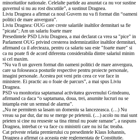
minoritatilor nationale. Celelalte partide au anuntat ca nu vor sustine
guvernul si nu au rost discutiile”, a sustinut Dragnea.
Liviu Dragnea a afirmat ca noul Guvern nu va fi format din “oameni
politici de mare anvergura”.
Liviu Dragnea: OUG care creste salariile inaltilor demnitari sa fie
"picata"; Am un salariu foarte mare
Presedintele PSD Liviu Dragnea, a mai declarat ca vrea sa "pice" in
Parlament OUG privind cresterea indemnizatiilor inaltilor demnitari,
afirmand ca il afecteaza, pentru ca salariu sau este "foarte mare" si
ca nu poate fi de acord diferenta considerabila dintre salariul minim
si cel maxim.
“Nu va fi un guvern format din oameni politici de mare anvergura,
care sa foloseasca posturile respective pentru proiecte personale,
imagini personale. Acestea pot veni prin ceea ce vor face in
ministere. Ei practic au o foaie de parcurs”, a mai spus Liviu
Dragnea.
PSD va monitoriza saptamanal activitatea guvernului Grindeanu,
afirmand ca daca “o saptamana, doua, trei, anumite lucruri nu se
intampla este un semnal de alarma”.
„Nu ne permitem sa lasam un domeniu sa lancezeasca. (…) Nu
vreau sa par dur, dar nu se merge pe prietenii. (…) acolo nu mai sunt
prieten si cine nu reuseste sa tina ritmul nu poate ramane”, a raspuns
Dragnea, intrebat ce va face cu ministrii care nu isi fac treaba.
Cat priveste relatia premierului cu presedintele Klaus Iohannis,
Dragnea a afirmat ca aceasta este reglementata de Constitutie.