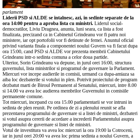
parlament
Liderii PSD si ALDE se intalnesc, azi, in sedinte separate de la
ora 14:00 pentru a aproba lista cu ministri.
Liderul social-
democratilor, Liviu Dragnea, anunta, luni seara, ca lista a fost
finalizata, precizand ca in Cabinetul Grindeanu vor fi patru noi
ministere, iar opt portofolii vor fi detinute de femei. Anuntul oficial
privind varianta finala a componentei noului Guvern va fi facut dupa
ora 15:00, cand PSD si ALDE vor prezenta membrii Cabinetului
Grindeanu intr-o sedinta comuna a celor doua partide.
Ulterior, Sorin Grindeanu va depune, in jurul orei 16:00, structura
guvernului, lista ministrilor si programul de guvernare la Parlament.
Miercuri vor incepe audierile in comisii, urmand ca dupa-amiaza sa
aiba loc dezbaterile si votului in plen. Potrivit proiectului de program
dezbatut marti de Biroul Permanent al Senatului, miercuri, intre 8.00
si 14.00 va avea loc audierea membrilor Guvernului in comisiile
permanente comune.
Tot miercuri, incepand cu ora 15.00 parlamentarii se vor intruni in
sedinta de plen reunit. Pe ordinea de zi a plenului reunit se afla
prezentarea programului de guvernare si a listei de ministri, dezbateri
si votul asupra cererii de acordare a increderii Parlamentului asupra
programului de guvernare si listei de ministri.
Votul de investitura va avea loc miercuri la ora 19:00 la Cotroceni,
iar in jurul orei 20:00 va avea loc prima sedinta a noului Guvern, a