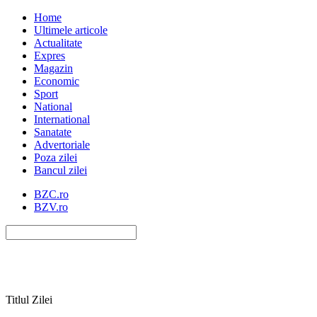
Home
Ultimele articole
Actualitate
Expres
Magazin
Economic
Sport
National
International
Sanatate
Advertoriale
Poza zilei
Bancul zilei
BZC.ro
BZV.ro
Titlul Zilei