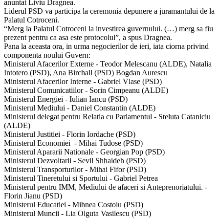
anuntat Liviu Dragnea.
Liderul PSD va participa la ceremonia depunere a juramantului de la
Palatul Cotroceni.
“Merg la Palatul Cotroceni la investirea guvernului. (…) merg sa fiu
prezent pentru ca asa este protocolul”, a spus Dragnea.
Pana la aceasta ora, in urma negocierilor de ieri, iata ciorna privind
componenta noului Guvern:
Ministerul Afacerilor Externe - Teodor Melescanu (ALDE), Natalia
Intotero (PSD), Ana Birchall (PSD) Bogdan Aurescu
Ministerul Afacerilor Interne - Gabriel Vlase (PSD)
Ministerul Comunicatiilor - Sorin Cimpeanu (ALDE)
Ministerul Energiei - Iulian Iancu (PSD)
Ministerul Mediului - Daniel Constantin (ALDE)
Ministerul delegat pentru Relatia cu Parlamentul - Steluta Cataniciu
(ALDE)
Ministerul Justitiei - Florin Iordache (PSD)
Ministerul Economiei - Mihai Tudose (PSD)
Ministerul Apararii Nationale - Georgian Pop (PSD)
Ministerul Dezvoltarii - Sevil Shhaideh (PSD)
Ministerul Transporturilor - Mihai Fifor (PSD)
Ministerul Tineretului si Sportului - Gabriel Petrea
Ministerul pentru IMM, Mediului de afaceri si Anteprenoriatului. -
Florin Jianu (PSD)
Ministerul Educatiei - Mihnea Costoiu (PSD)
Ministerul Muncii - Lia Olguta Vasilescu (PSD)