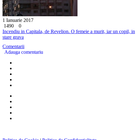
1 Ianuarie 2017
1490
0
Incendiu in Capitala, de Revelion. O femeie a murit, iar un copil, in
stare grava
Comentarii
Adauga comentariu