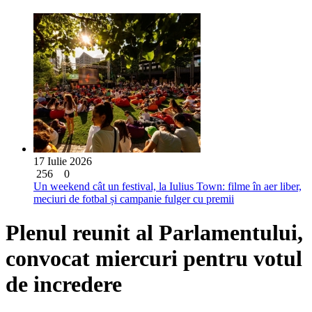
17 Iulie 2026
256
0
Un weekend cât un festival, la Iulius Town: filme în aer liber,
meciuri de fotbal și campanie fulger cu premii
Plenul reunit al Parlamentului,
convocat miercuri pentru votul
de incredere