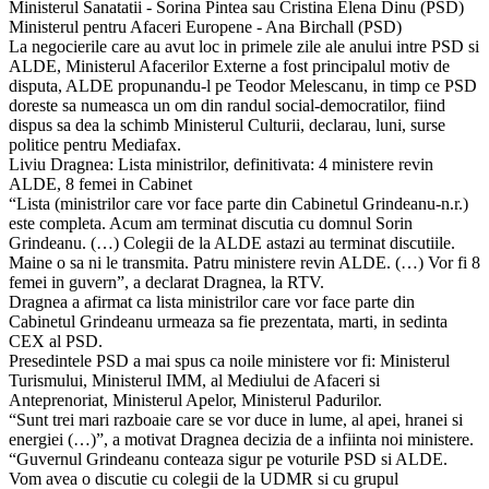
Ministerul Sanatatii - Sorina Pintea sau Cristina Elena Dinu (PSD)
Ministerul pentru Afaceri Europene - Ana Birchall (PSD)
La negocierile care au avut loc in primele zile ale anului intre PSD si
ALDE, Ministerul Afacerilor Externe a fost principalul motiv de
disputa, ALDE propunandu-l pe Teodor Melescanu, in timp ce PSD
doreste sa numeasca un om din randul social-democratilor, fiind
dispus sa dea la schimb Ministerul Culturii, declarau, luni, surse
politice pentru Mediafax.
Liviu Dragnea: Lista ministrilor, definitivata: 4 ministere revin
ALDE, 8 femei in Cabinet
“Lista (ministrilor care vor face parte din Cabinetul Grindeanu-n.r.)
este completa. Acum am terminat discutia cu domnul Sorin
Grindeanu. (…) Colegii de la ALDE astazi au terminat discutiile.
Maine o sa ni le transmita. Patru ministere revin ALDE. (…) Vor fi 8
femei in guvern”, a declarat Dragnea, la RTV.
Dragnea a afirmat ca lista ministrilor care vor face parte din
Cabinetul Grindeanu urmeaza sa fie prezentata, marti, in sedinta
CEX al PSD.
Presedintele PSD a mai spus ca noile ministere vor fi: Ministerul
Turismului, Ministerul IMM, al Mediului de Afaceri si
Anteprenoriat, Ministerul Apelor, Ministerul Padurilor.
“Sunt trei mari razboaie care se vor duce in lume, al apei, hranei si
energiei (…)”, a motivat Dragnea decizia de a infiinta noi ministere.
“Guvernul Grindeanu conteaza sigur pe voturile PSD si ALDE.
Vom avea o discutie cu colegii de la UDMR si cu grupul