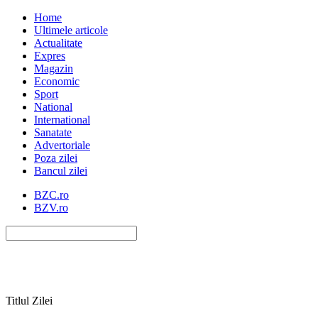
Home
Ultimele articole
Actualitate
Expres
Magazin
Economic
Sport
National
International
Sanatate
Advertoriale
Poza zilei
Bancul zilei
BZC.ro
BZV.ro
Titlul Zilei