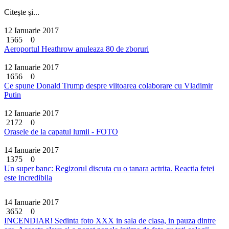
Citeşte şi...
12 Ianuarie 2017
1565
0
Aeroportul Heathrow anuleaza 80 de zboruri
12 Ianuarie 2017
1656
0
Ce spune Donald Trump despre viitoarea colaborare cu Vladimir
Putin
12 Ianuarie 2017
2172
0
Orasele de la capatul lumii - FOTO
14 Ianuarie 2017
1375
0
Un super banc: Regizorul discuta cu o tanara actrita. Reactia fetei
este incredibila
14 Ianuarie 2017
3652
0
INCENDIAR! Sedinta foto XXX in sala de clasa, in pauza dintre