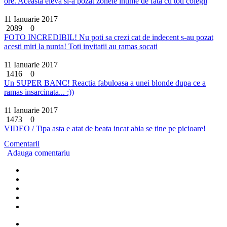
ore. Aceasta eleva si-a pozat zonele intime de fata cu toti colegii
11 Ianuarie 2017
2089
0
FOTO INCREDIBIL! Nu poti sa crezi cat de indecent s-au pozat
acesti miri la nunta! Toti invitatii au ramas socati
11 Ianuarie 2017
1416
0
Un SUPER BANC! Reactia fabuloasa a unei blonde dupa ce a
ramas insarcinata... :))
11 Ianuarie 2017
1473
0
VIDEO / Tipa asta e atat de beata incat abia se tine pe picioare!
Comentarii
Adauga comentariu