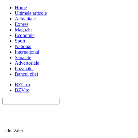
Home
Ultimele articole
Actualitate
Expres
Magazin
Economic
Sport
National
International
Sanatate
Advertoriale
Poza zilei
Bancul zilei
BZC.ro
BZV.ro
Titlul Zilei