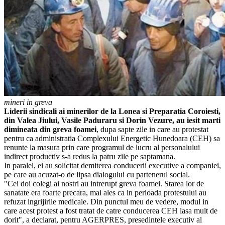
mineri in greva
Liderii sindicali ai minerilor de la Lonea si Preparatia Coroiesti,
din Valea Jiului, Vasile Paduraru si Dorin Vezure, au iesit marti
dimineata din greva foamei
, dupa sapte zile in care au protestat
pentru ca administratia Complexului Energetic Hunedoara (CEH) sa
renunte la masura prin care programul de lucru al personalului
indirect productiv s-a redus la patru zile pe saptamana.
In paralel, ei au solicitat demiterea conducerii executive a companiei,
pe care au acuzat-o de lipsa dialogului cu partenerul social.
"Cei doi colegi ai nostri au intrerupt greva foamei. Starea lor de
sanatate era foarte precara, mai ales ca in perioada protestului au
refuzat ingrijirile medicale. Din punctul meu de vedere, modul in
care acest protest a fost tratat de catre conducerea CEH lasa mult de
dorit", a declarat, pentru AGERPRES, presedintele executiv al