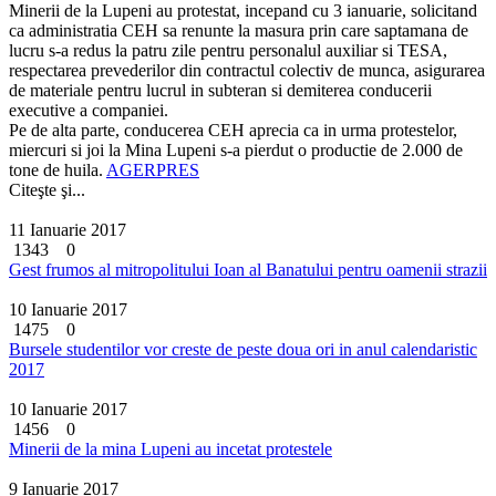
Minerii de la Lupeni au protestat, incepand cu 3 ianuarie, solicitand
ca administratia CEH sa renunte la masura prin care saptamana de
lucru s-a redus la patru zile pentru personalul auxiliar si TESA,
respectarea prevederilor din contractul colectiv de munca, asigurarea
de materiale pentru lucrul in subteran si demiterea conducerii
executive a companiei.
Pe de alta parte, conducerea CEH aprecia ca in urma protestelor,
miercuri si joi la Mina Lupeni s-a pierdut o productie de 2.000 de
tone de huila.
AGERPRES
Citeşte şi...
11 Ianuarie 2017
1343
0
Gest frumos al mitropolitului Ioan al Banatului pentru oamenii strazii
10 Ianuarie 2017
1475
0
Bursele studentilor vor creste de peste doua ori in anul calendaristic
2017
10 Ianuarie 2017
1456
0
Minerii de la mina Lupeni au incetat protestele
9 Ianuarie 2017