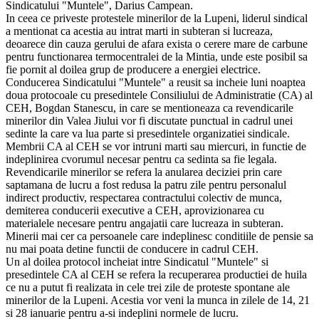
Sindicatului "Muntele", Darius Campean.
In ceea ce priveste protestele minerilor de la Lupeni, liderul sindical
a mentionat ca acestia au intrat marti in subteran si lucreaza,
deoarece din cauza gerului de afara exista o cerere mare de carbune
pentru functionarea termocentralei de la Mintia, unde este posibil sa
fie pornit al doilea grup de producere a energiei electrice.
Conducerea Sindicatului "Muntele" a reusit sa incheie luni noaptea
doua protocoale cu presedintele Consiliului de Administratie (CA) al
CEH, Bogdan Stanescu, in care se mentioneaza ca revendicarile
minerilor din Valea Jiului vor fi discutate punctual in cadrul unei
sedinte la care va lua parte si presedintele organizatiei sindicale.
Membrii CA al CEH se vor intruni marti sau miercuri, in functie de
indeplinirea cvorumul necesar pentru ca sedinta sa fie legala.
Revendicarile minerilor se refera la anularea deciziei prin care
saptamana de lucru a fost redusa la patru zile pentru personalul
indirect productiv, respectarea contractului colectiv de munca,
demiterea conducerii executive a CEH, aprovizionarea cu
materialele necesare pentru angajatii care lucreaza in subteran.
Minerii mai cer ca persoanele care indeplinesc conditiile de pensie sa
nu mai poata detine functii de conducere in cadrul CEH.
Un al doilea protocol incheiat intre Sindicatul "Muntele" si
presedintele CA al CEH se refera la recuperarea productiei de huila
ce nu a putut fi realizata in cele trei zile de proteste spontane ale
minerilor de la Lupeni. Acestia vor veni la munca in zilele de 14, 21
si 28 ianuarie pentru a-si indeplini normele de lucru.