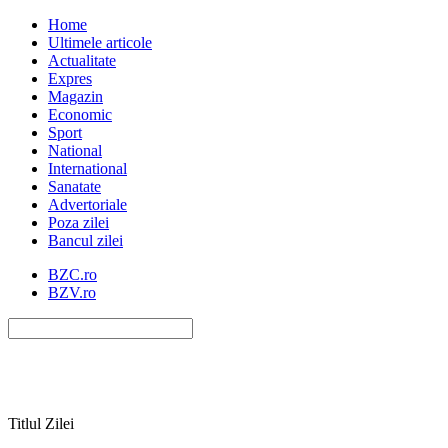
Home
Ultimele articole
Actualitate
Expres
Magazin
Economic
Sport
National
International
Sanatate
Advertoriale
Poza zilei
Bancul zilei
BZC.ro
BZV.ro
Titlul Zilei