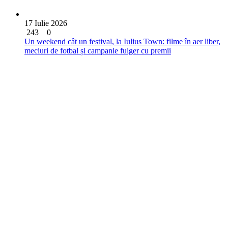
17 Iulie 2026
243
0
Un weekend cât un festival, la Iulius Town: filme în aer liber,
meciuri de fotbal și campanie fulger cu premii