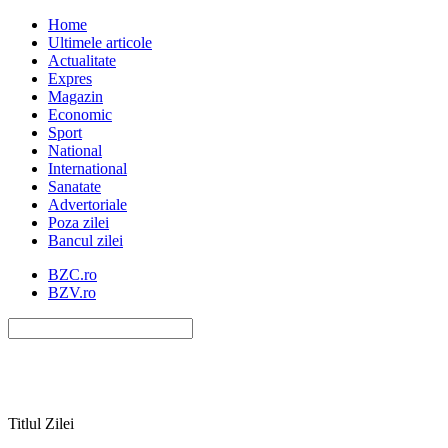
Home
Ultimele articole
Actualitate
Expres
Magazin
Economic
Sport
National
International
Sanatate
Advertoriale
Poza zilei
Bancul zilei
BZC.ro
BZV.ro
Titlul Zilei