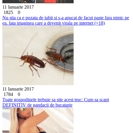
11 Ianuarie 2017
1825
0
Nu stia ca e pozata de iubit si s-a apucat de facut paste fara nimic pe
ea. Iata imaginea care a devenit virala pe internet (+18)
11 Ianuarie 2017
1784
0
Toate gospodinele trebuie sa stie acest truc: Cum sa scapi
DEFINITIV de gandacii de bucatarie