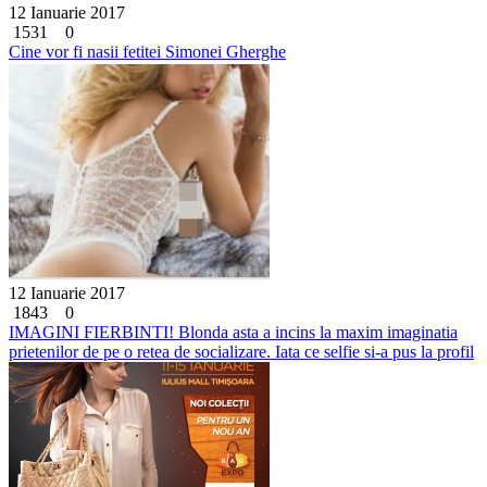
12 Ianuarie 2017
1531
0
Cine vor fi nasii fetitei Simonei Gherghe
12 Ianuarie 2017
1843
0
IMAGINI FIERBINTI! Blonda asta a incins la maxim imaginatia
prietenilor de pe o retea de socializare. Iata ce selfie si-a pus la profil