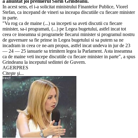
a anuntat joi premierul Sorin Grindeanu.
In acest sens, el i-a solicitat ministrului Finantelor Publice, Viorel
Stefan, ca incepand de vineri sa inceapa discutiile cu fiecare minister
in parte.
"Va rog ca de maine (...) sa incepeti sa aveti discutii cu fiecare
minister, sa-i programati, (...) pe Legea bugetului, astfel incat tot
ceea ce inseamna si programele fiecarui minister si programul nostru
de guvernare sa fie prinse in Legea bugetului si sa putem sa ne
incadram in ceea ce ne-am propus, astfel incat undeva in jur de 23
— 24 — 25 ianuarie sa trimitem legea la Parlament. Asta inseamna
ca de maine veti incepe discutiile cu fiecare minister in parte", a spus
Grindeanu la inceputul sedintei de Guvern.
AGERPRES
Citeşte şi...