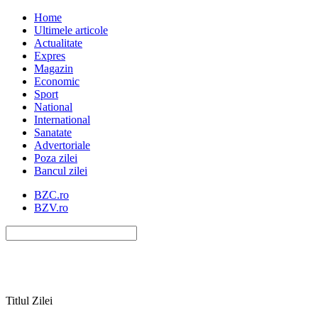
Home
Ultimele articole
Actualitate
Expres
Magazin
Economic
Sport
National
International
Sanatate
Advertoriale
Poza zilei
Bancul zilei
BZC.ro
BZV.ro
Titlul Zilei