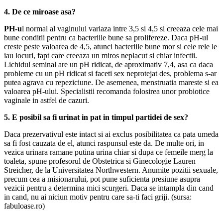
4. De ce miroase asa?
PH-u
l normal al vaginului variaza intre 3,5 si 4,5 si creeaza cele mai
bune conditii pentru ca bacteriile bune sa prolifereze. Daca pH-ul
creste peste valoarea de 4,5, atunci bacteriile bune mor si cele rele le
iau locuri, fapt care creeaza un miros neplacut si chiar infectii.
Lichidul seminal are un pH ridicat, de aproximativ 7,4, asa ca daca
probleme cu un pH ridicat si faceti sex neprotejat des, problema s-ar
putea agrava cu repeziciune. De asemenea, menstruatia mareste si ea
valoarea pH-ului. Specialistii recomanda folosirea unor probiotice
vaginale in astfel de cazuri.
5. E posibil sa fi urinat in pat in timpul partidei de sex?
Daca prezervativul este intact si ai exclus posibilitatea ca pata umeda
sa fi fost cauzata de el, atunci raspunsul este da. De multe ori, in
vezica urinara ramane putina urina chiar si dupa ce femeile merg la
toaleta, spune profesorul de Obstetrica si Ginecologie Lauren
Streicher, de la Universitatea Northwestern. Anumite pozitii sexuale,
precum cea a misionarului, pot pune suficienta presiune asupra
vezicii pentru a determina mici scurgeri. Daca se intampla din cand
in cand, nu ai niciun motiv pentru care sa-ti faci griji. (sursa:
fabuloase.ro)