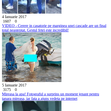
4 Ianuarie 2017
1607
0
VIDEO - Cerere in casatorie pe marginea unei cascade are un final
total neasteptat. Gestul fetei este incredibil!
5 Ianuarie 2017
3175
0
Mireasa la apa! Fotograful a surprins un moment jenant pentru
tanara mireasa, iar fata a ajuns vedeta pe internet