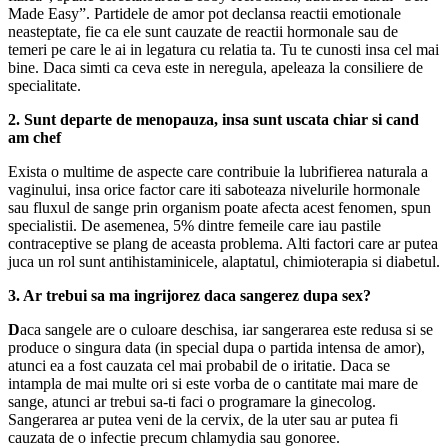
Made Easy”. Partidele de amor pot declansa reactii emotionale
neasteptate, fie ca ele sunt cauzate de reactii hormonale sau de
temeri pe care le ai in legatura cu relatia ta. Tu te cunosti insa cel mai
bine. Daca simti ca ceva este in neregula, apeleaza la consiliere de
specialitate.
2. Sunt departe de menopauza, insa sunt uscata chiar si cand
am chef
Exista o multime de aspecte care contribuie la lubrifierea naturala a
vaginului, insa orice factor care iti saboteaza nivelurile hormonale
sau fluxul de sange prin organism poate afecta acest fenomen, spun
specialistii. De asemenea, 5% dintre femeile care iau pastile
contraceptive se plang de aceasta problema. Alti factori care ar putea
juca un rol sunt antihistaminicele, alaptatul, chimioterapia si diabetul.
3. Ar trebui sa ma ingrijorez daca sangerez dupa sex?
D
aca sangele are o culoare deschisa, iar sangerarea este redusa si se
produce o singura data (in special dupa o partida intensa de amor),
atunci ea a fost cauzata cel mai probabil de o iritatie. Daca se
intampla de mai multe ori si este vorba de o cantitate mai mare de
sange, atunci ar trebui sa-ti faci o programare la ginecolog.
Sangerarea ar putea veni de la cervix, de la uter sau ar putea fi
cauzata de o infectie precum chlamydia sau gonoree.