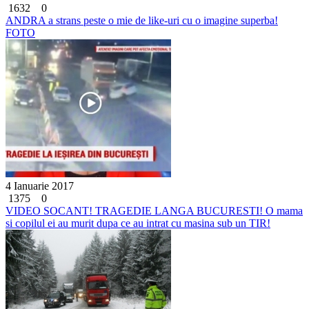
1632
0
ANDRA a strans peste o mie de like-uri cu o imagine superba!
FOTO
4 Ianuarie 2017
1375
0
VIDEO SOCANT! TRAGEDIE LANGA BUCURESTI! O mama
si copilul ei au murit dupa ce au intrat cu masina sub un TIR!