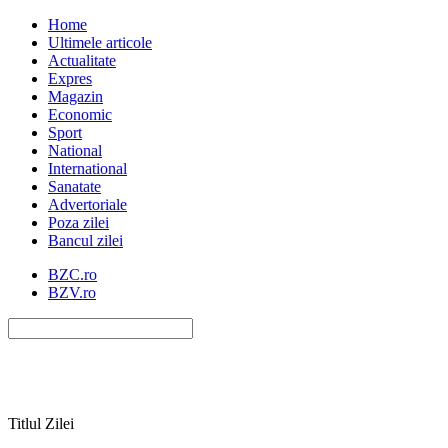
Home
Ultimele articole
Actualitate
Expres
Magazin
Economic
Sport
National
International
Sanatate
Advertoriale
Poza zilei
Bancul zilei
BZC.ro
BZV.ro
Titlul Zilei