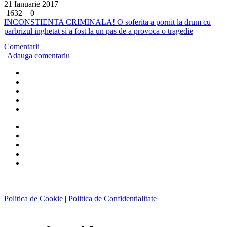
21 Ianuarie 2017
1632
0
INCONSTIENTA CRIMINALA! O soferita a pornit la drum cu
parbrizul inghetat si a fost la un pas de a provoca o tragedie
Comentarii
Adauga comentariu
Politica de Cookie
|
Politica de Confidentialitate