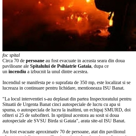
foc spital
Circa 70 de
persoane
au fost evacuate in aceasta seara din doua
pavilioane ale
Spitalului
de
Psihiatrie
Gataia
, dupa ce
un
incendiu
a izbucnit la unul dintre acestea.
Incendiul se manifesta pe o suprafata de 350 mp, este localizat si se
lucreaza in continuare pentru lichidare, mentioneaza ISU Banat.
"La locul interventiei s-au deplasat din partea Inspectoratului pentru
Situatii de Urgenta Banat cinci autospeciale de lucru cu apa si
spuma, o autospeciala de lucru la inaltimi, un echipaj SMURD, doi
ofiteri si 25 de subofiteri. In sprijinul acestora au sosit si doua
autospeciale ale SVSU Birda si Gataia", arata site-ul ISU Banat.
Au fost evacuate aproximativ 70 de persoane, atat din pavilionul