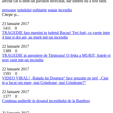
afectat cat si dintr-un pavilion invecinat, dar nimeni nu a fost ranit.
persoane
spitalului
psihiatrie
gataia
incendiu
Citeşte şi...
23 Ianuarie 2017
1411
0
TRAGEDIE fara margini in judetul Bacau! Trei frati, cu varste intre
4 luni si doi ani, au murit intr-un incendiu
22 Ianuarie 2017
1389
0
TRAGEDIE in apropiere de Timisoara! O fetita a MURIT, fratele ei
grav ranit intr-un incendiu
22 Ianuarie 2017
1591
0
VIDEO VIRAL! „Balada lui Dragnea“ face senzatie pe net! „Cine
te-a facut om mare, mai Grindeane, mai Grindeane?“
22 Ianuarie 2017
1377
0
Continua audierile in dosarul incendiului de la Bamboo
21 Ianuarie 2017