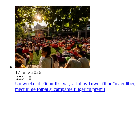
17 Iulie 2026
253
0
Un weekend cât un festival, la Iulius Town: filme în aer liber,
meciuri de fotbal și campanie fulger cu premii