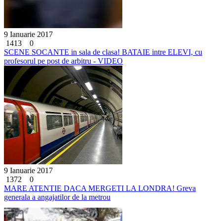
9 Ianuarie 2017
1413
0
SCENE SOCANTE in sala de clasa! BATAIE intre ELEVI, cu
profesorul pe post de arbitru - VIDEO
9 Ianuarie 2017
1372
0
MARE ATENTIE DACA MERGETI LA LONDRA! Greva
generala a angajatilor de la metrou