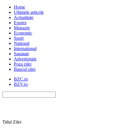
Home
Ultimele articole
Actualitate
Expres
Magazin
Economic
Sport
National
International
Sanatate
Advertoriale
Poza zilei
Bancul zilei
BZC.ro
BZV.ro
Titlul Zilei