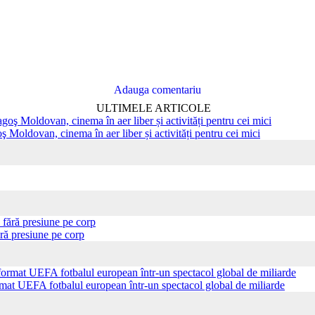
Adauga comentariu
ULTIMELE ARTICOLE
ş Moldovan, cinema în aer liber și activități pentru cei mici
ră presiune pe corp
ormat UEFA fotbalul european într-un spectacol global de miliarde