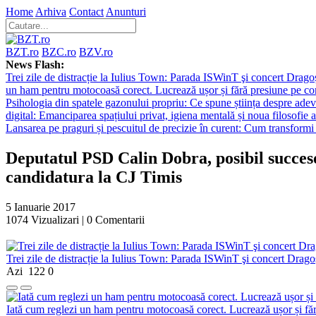
Home
Arhiva
Contact
Anunturi
BZT.ro
BZC.ro
BZV.ro
News Flash:
Trei zile de distracție la Iulius Town: Parada ISWinT şi concert Dragoş
un ham pentru motocoasă corect. Lucrează ușor și fără presiune pe co
Psihologia din spatele gazonului propriu: Ce spune știința despre adev
digital: Emanciparea spațiului privat, igiena mentală și noua filosofie a
Lansarea pe praguri și pescuitul de precizie în curent: Cum transformi 
Deputatul PSD Calin Dobra, posibil succeso
candidatura la CJ Timis
5 Ianuarie 2017
1074
Vizualizari |
0
Comentarii
Trei zile de distracție la Iulius Town: Parada ISWinT şi concert Dragoş
Azi
122
0
Iată cum reglezi un ham pentru motocoasă corect. Lucrează ușor și fă