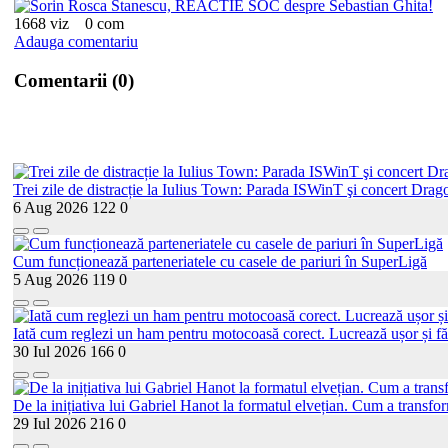
1668 viz
0 com
Adauga comentariu
Comentarii (0)
Trei zile de distracție la Iulius Town: Parada ISWinT şi concert Drago
6 Aug 2026
122
0
Cum funcționează parteneriatele cu casele de pariuri în SuperLigă
5 Aug 2026
119
0
Iată cum reglezi un ham pentru motocoasă corect. Lucrează ușor și fă
30 Iul 2026
166
0
De la inițiativa lui Gabriel Hanot la formatul elvețian. Cum a transf
29 Iul 2026
216
0