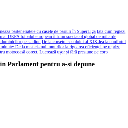
ează parteneriatele cu casele de pariuri în SuperLigă
Iată cum reglezi
ormat UEFA fotbalul european într-un spectacol global de miliarde
 duminicilor pe stadion
De la corsetul secolului al XIX-lea la confortul
 minute: De la misticismul imnurilor la rigoarea eficienței pe reprize
tru motocoasă corect. Lucrează ușor și fără presiune pe corp
din Parlament pentru a-si depune