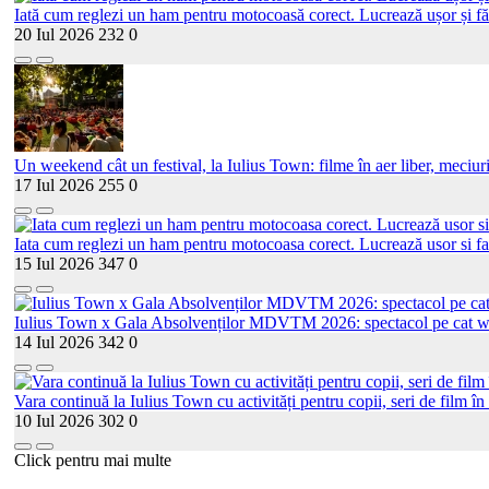
Iată cum reglezi un ham pentru motocoasă corect. Lucrează ușor și fă
20 Iul 2026
232
0
Un weekend cât un festival, la Iulius Town: filme în aer liber, meciur
17 Iul 2026
255
0
Iata cum reglezi un ham pentru motocoasa corect. Lucrează usor si fa
15 Iul 2026
347
0
Iulius Town x Gala Absolvenților MDVTM 2026: spectacol pe cat walk
14 Iul 2026
342
0
Vara continuă la Iulius Town cu activități pentru copii, seri de film în 
10 Iul 2026
302
0
Click pentru mai multe