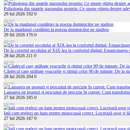
Psihologia din spatele gazonului propriu: Ce spune știința despre adev
29 Iul 2026
192
0
De la maidanul copilăriei la poezia duminicilor pe stadion
29 Iul 2026
176
0
De la corsetul secolului al XIX-lea la confortul digital: Emanciparea s
28 Iul 2026
211
0
Cântecul care străbate veacurile și ritmul celor 90 de minute: De la mi
28 Iul 2026
204
0
Lansarea pe praguri și pescuitul de precizie în curent: Cum transformi
27 Iul 2026
185
0
Iată cum reglezi un ham pentru motocoasă corect. Lucrează ușor și fă
27 Iul 2026
187
0