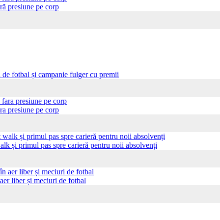
ră presiune pe corp
i de fotbal și campanie fulger cu premii
ra presiune pe corp
 și primul pas spre carieră pentru noii absolvenți
aer liber și meciuri de fotbal