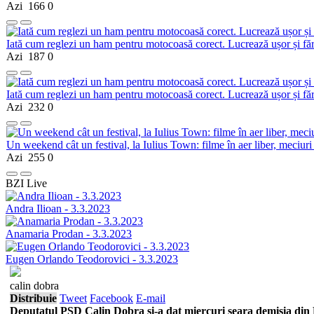
Azi
166
0
Iată cum reglezi un ham pentru motocoasă corect. Lucrează ușor și fă
Azi
187
0
Iată cum reglezi un ham pentru motocoasă corect. Lucrează ușor și fă
Azi
232
0
Un weekend cât un festival, la Iulius Town: filme în aer liber, meciuri
Azi
255
0
BZI Live
Andra Ilioan - 3.3.2023
Anamaria Prodan - 3.3.2023
Eugen Orlando Teodorovici - 3.3.2023
calin dobra
Distribuie
Tweet
Facebook
E-mail
Deputatul PSD Calin Dobra si-a dat miercuri seara demisia din 