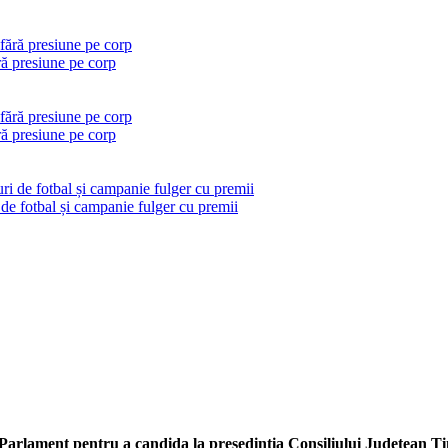
ră presiune pe corp
ră presiune pe corp
 de fotbal și campanie fulger cu premii
Parlament pentru a candida la presedintia Consiliului Judetean T