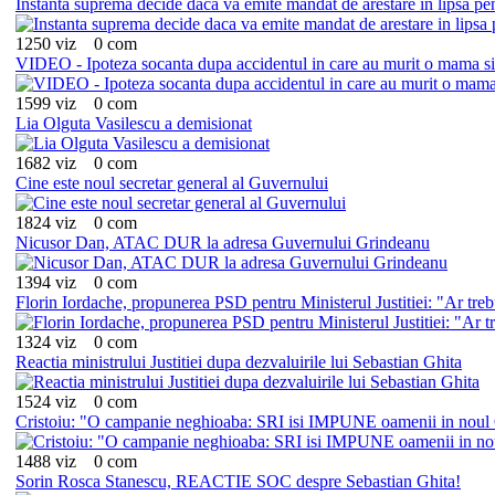
Instanta suprema decide daca va emite mandat de arestare in lipsa pe
1250 viz
0 com
VIDEO - Ipoteza socanta dupa accidentul in care au murit o mama si 
1599 viz
0 com
Lia Olguta Vasilescu a demisionat
1682 viz
0 com
Cine este noul secretar general al Guvernului
1824 viz
0 com
Nicusor Dan, ATAC DUR la adresa Guvernului Grindeanu
1394 viz
0 com
Florin Iordache, propunerea PSD pentru Ministerul Justitiei: "Ar trebu
1324 viz
0 com
Reactia ministrului Justitiei dupa dezvaluirile lui Sebastian Ghita
1524 viz
0 com
Cristoiu: "O campanie neghioaba: SRI isi IMPUNE oamenii in noul
1488 viz
0 com
Sorin Rosca Stanescu, REACTIE SOC despre Sebastian Ghita!