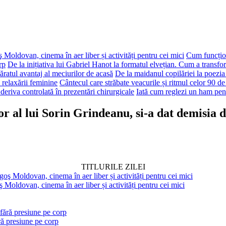
 Moldovan, cinema în aer liber și activități pentru cei mici
Cum funcțion
rp
De la inițiativa lui Gabriel Hanot la formatul elvețian. Cum a transf
ăratul avantaj al meciurilor de acasă
De la maidanul copilăriei la poezia
 relaxării feminine
Cântecul care străbate veacurile și ritmul celor 90 de
deriva controlată în prezentări chirurgicale
Iată cum reglezi un ham pen
r al lui Sorin Grindeanu, si-a dat demisia 
TITLURILE ZILEI
 Moldovan, cinema în aer liber și activități pentru cei mici
ră presiune pe corp