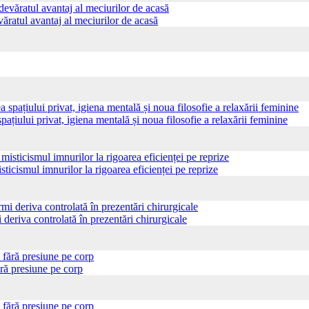
ăratul avantaj al meciurilor de acasă
pațiului privat, igiena mentală și noua filosofie a relaxării feminine
sticismul imnurilor la rigoarea eficienței pe reprize
 deriva controlată în prezentări chirurgicale
ră presiune pe corp