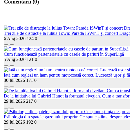
Comentarii (0)
Trei zile de distracție la Iulius Town: Parada ISWinT şi concert Drago
6 Aug 2026
124
0
Cum funcționează parteneriatele cu casele de pariuri în SuperLigă
5 Aug 2026
121
0
Iată cum reglezi un ham pentru motocoasă corect. Lucrează ușor și fă
30 Iul 2026
171
0
De la inițiativa lui Gabriel Hanot la formatul elvețian. Cum a transf
29 Iul 2026
217
0
Psihologia din spatele gazonului propriu: Ce spune știința despre adev
29 Iul 2026
192
0