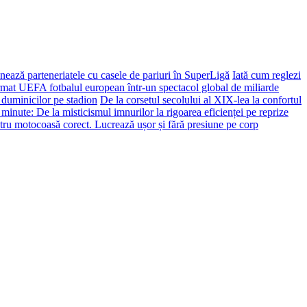
ează parteneriatele cu casele de pariuri în SuperLigă
Iată cum reglezi
ormat UEFA fotbalul european într-un spectacol global de miliarde
 duminicilor pe stadion
De la corsetul secolului al XIX-lea la confortul
 minute: De la misticismul imnurilor la rigoarea eficienței pe reprize
tru motocoasă corect. Lucrează ușor și fără presiune pe corp