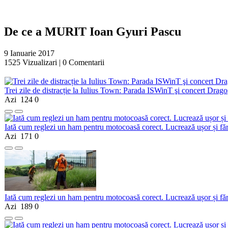
De ce a MURIT Ioan Gyuri Pascu
9 Ianuarie 2017
1525
Vizualizari |
0
Comentarii
Trei zile de distracție la Iulius Town: Parada ISWinT şi concert Dragoş
Azi
124
0
Iată cum reglezi un ham pentru motocoasă corect. Lucrează ușor și fă
Azi
171
0
Iată cum reglezi un ham pentru motocoasă corect. Lucrează ușor și fă
Azi
189
0