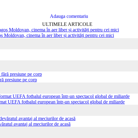
Adauga comentariu
ULTIMELE ARTICOLE
ş Moldovan, cinema în aer liber și activități pentru cei mici
ră presiune pe corp
ormat UEFA fotbalul european într-un spectacol global de miliarde
ăratul avantaj al meciurilor de acasă