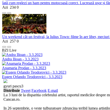
Iată cum reglezi un ham pentru motocoasă corect. Lucrează ușor și fă
Azi
234
0
Un weekend cât un festival, la Iulius Town: filme în aer liber, meciuri
Azi
257
0
BZI Live
Andra Ilioan - 3.3.2023
Anamaria Prodan - 3.3.2023
Eugen Orlando Teodorovici - 3.3.2023
gyuri pascu3
Distribuie
Tweet
Facebook
E-mail
La 3 luni de la disparitia celebrului artist, raportul medicilor despre 
Cancan.ro.
In 26 septembrie, o veste tulburatoare zdruncina teribil lumea artistil