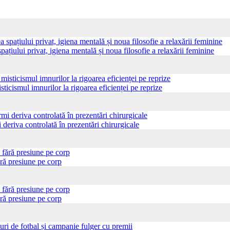
pațiului privat, igiena mentală și noua filosofie a relaxării feminine
sticismul imnurilor la rigoarea eficienței pe reprize
 deriva controlată în prezentări chirurgicale
ră presiune pe corp
ră presiune pe corp