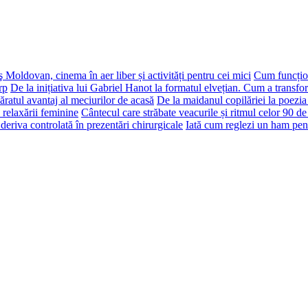
 Moldovan, cinema în aer liber și activități pentru cei mici
Cum funcțion
rp
De la inițiativa lui Gabriel Hanot la formatul elvețian. Cum a transf
ăratul avantaj al meciurilor de acasă
De la maidanul copilăriei la poezia
 relaxării feminine
Cântecul care străbate veacurile și ritmul celor 90 de
deriva controlată în prezentări chirurgicale
Iată cum reglezi un ham pen