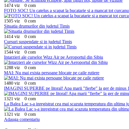
1474 viz
0 com
FOTO SOC! Un catelus a scapat la bucatarie si a mancat tot curcanul
1505 viz
0 com
Situatia drumurilor din judetul Timis
1414 viz
0 com
Cursuri suspendate si in judetul Timis
1544 viz
0 com
Intarzieri ale curselor Wizz Air pe Aeroportul din Sibiu
1288 viz
0 com
MAI: Nu mai exista persoane blocate pe caile rutiere
1480 viz
0 com
IMAGINI SUPERBE pe litoral! Apa marii "fierbe" la ger de minus 
1321 viz
0 com
La Balea Lac s-a inregistrat cea mai scazuta temperatura din ultima j
1321 viz
0 com
Adauga comentariu