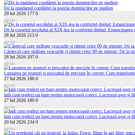
De la maidanul copilăriei la poezia duminicilor pe stadion
29 Iul 2026
177
0
De la corsetul secolului al XIX-lea la confortul digital: Emanciparea s
28 Iul 2026
213
0
Cântecul care străbate veacurile și ritmul celor 90 de minute: De la mi
28 Iul 2026
207
0
Lansarea pe praguri și pescuitul de precizie în curent: Cum transformi
27 Iul 2026
186
0
Iată cum reglezi un ham pentru motocoasă corect. Lucrează ușor și fă
27 Iul 2026
189
0
Iată cum reglezi un ham pentru motocoasă corect. Lucrează ușor și fă
20 Iul 2026
234
0