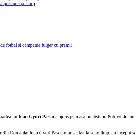
ră presiune pe corp
 de fotbal și campanie fulger cu premii
moartea lui
Ioan Gyuri Pascu
a ajuns pe masa politistilor. Potrivit docu
or din Romania: Ioan Gyuri Pascu murise, iar, la scurt timp, au inceput sa