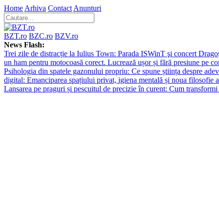
Home
Arhiva
Contact
Anunturi
BZT.ro
BZC.ro
BZV.ro
News Flash:
Trei zile de distracție la Iulius Town: Parada ISWinT şi concert Dragoş
un ham pentru motocoasă corect. Lucrează ușor și fără presiune pe co
Psihologia din spatele gazonului propriu: Ce spune știința despre adev
digital: Emanciparea spațiului privat, igiena mentală și noua filosofie a
Lansarea pe praguri și pescuitul de precizie în curent: Cum transformi 