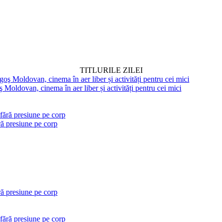
TITLURILE ZILEI
 Moldovan, cinema în aer liber și activități pentru cei mici
ră presiune pe corp
ră presiune pe corp