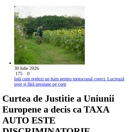
30 Iulie 2026
175
0
Iată cum reglezi un ham pentru motocoasă corect. Lucrează
ușor și fără presiune pe corp
Curtea de Justitie a Uniunii
Europene a decis ca TAXA
AUTO ESTE
DISCRIMINATORIE