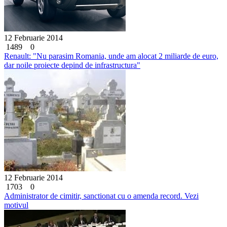
12 Februarie 2014
1489
0
Renault: "Nu parasim Romania, unde am alocat 2 miliarde de euro,
dar noile proiecte depind de infrastructura"
12 Februarie 2014
1703
0
Administrator de cimitir, sanctionat cu o amenda record. Vezi
motivul