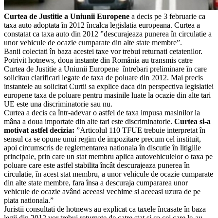
Curtea de Justitie a Uniunii Europene
a decis pe 3 februarie ca
taxa auto adoptata în 2012 încalca legislatia europeana. Curtea a
constatat ca taxa auto din 2012 ”descurajeaza punerea în circulatie a
unor vehicule de ocazie cumparate din alte state membre”.
Banii colectati în baza acestei taxe vor trebui returnati cetatenilor.
Potrivit hotnews, doua instante din România au transmis catre
Curtea de Justitie a Uniunii Europene întrebari preliminare în care
solicitau clarificari legate de taxa de poluare din 2012. Mai precis
instantele au solicitat Curtii sa explice daca din perspectiva legislatiei
europene taxa de poluare pentru masinile luate la ocazie din alte tari
UE este una discriminatorie sau nu.
Curtea a decis ca într-adevar o astfel de taxa impusa masinilor la
mâna a doua importate din alte tari este discriminatorie.
Curtea si-a
motivat astfel decizia:
”Articolul 110 TFUE trebuie interpretat în
sensul ca se opune unui regim de impozitare precum cel instituit,
apoi circumscris de reglementarea nationala în discutie în litigiile
principale, prin care un stat membru aplica autovehiculelor o taxa pe
poluare care este astfel stabilita încât descurajeaza punerea în
circulatie, în acest stat membru, a unor vehicule de ocazie cumparate
din alte state membre, fara însa a descuraja cumpararea unor
vehicule de ocazie având aceeasi vechime si aceeasi uzura de pe
piata nationala.”
Juristii consultati de hotnews au explicat ca taxele încasate în baza
legii din 2012 vor trebui returnate de catre stat si ca cei care le-au