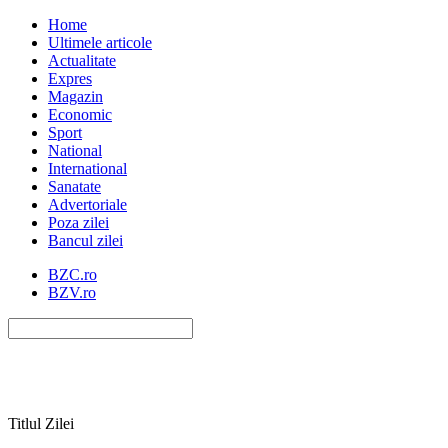
Home
Ultimele articole
Actualitate
Expres
Magazin
Economic
Sport
National
International
Sanatate
Advertoriale
Poza zilei
Bancul zilei
BZC.ro
BZV.ro
Titlul Zilei