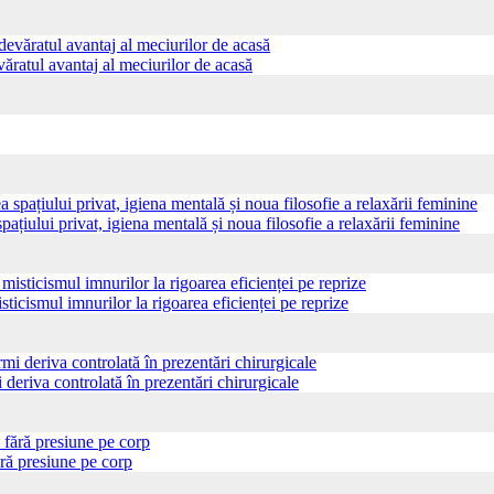
ăratul avantaj al meciurilor de acasă
pațiului privat, igiena mentală și noua filosofie a relaxării feminine
sticismul imnurilor la rigoarea eficienței pe reprize
 deriva controlată în prezentări chirurgicale
ră presiune pe corp