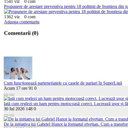
1541 viz
0 com
Propunere de arestare preventiva pentru 18 politisti de frontiera din 
1362 viz
0 com
Adauga comentariu
Comentarii (0)
Cum funcționează parteneriatele cu casele de pariuri în SuperLigă
Acum 17 ore
91
0
Iată cum reglezi un ham pentru motocoasă corect. Lucrează ușor și fă
30 Iul 2026
148
0
De la inițiativa lui Gabriel Hanot la formatul elvețian. Cum a transf