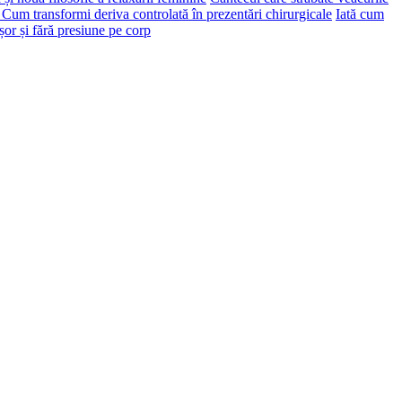
: Cum transformi deriva controlată în prezentări chirurgicale
Iată cum
or și fără presiune pe corp