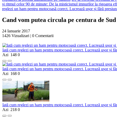
și ritmul celor 90 de minute: De la misticismul imnurilor la rigoarea efi
reglezi un ham pentru motocoasă corect. Lucrează ușor și fără presiun
Cand vom putea circula pe centura de Sud
24 Ianuarie 2017
1426
Vizualizari |
0
Comentarii
Iată cum reglezi un ham pentru motocoasă corect. Lucrează ușor și fă
Azi
148
0
Iată cum reglezi un ham pentru motocoasă corect. Lucrează ușor și fă
Azi
168
0
Iată cum reglezi un ham pentru motocoasă corect. Lucrează ușor și fă
Azi
218
0