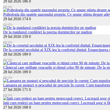
29 Iul 2026
186
0
Psihologia din spatele gazonului propriu: Ce spune știința despre adev
29 Iul 2026
174
0
De la maidanul copilăriei la poezia duminicilor pe stadion
29 Iul 2026
159
0
De la corsetul secolului al XIX-lea la confortul digital: Emanciparea s
28 Iul 2026
189
0
Cântecul care străbate veacurile și ritmul celor 90 de minute: De la mi
28 Iul 2026
189
0
Lansarea pe praguri și pescuitul de precizie în curent: Cum transformi
27 Iul 2026
171
0
Iată cum reglezi un ham pentru motocoasă corect. Lucrează ușor și fă
27 Iul 2026
168
0