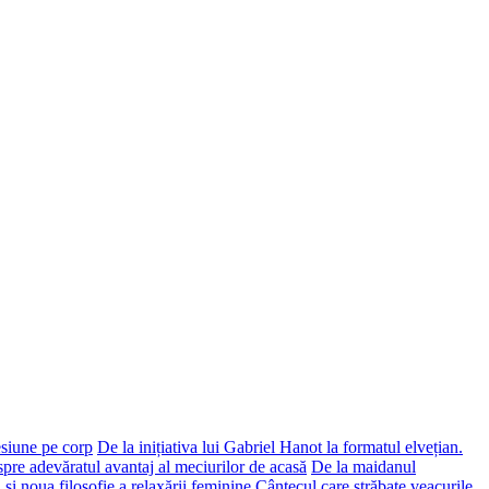
esiune pe corp
De la inițiativa lui Gabriel Hanot la formatul elvețian.
spre adevăratul avantaj al meciurilor de acasă
De la maidanul
 și noua filosofie a relaxării feminine
Cântecul care străbate veacurile