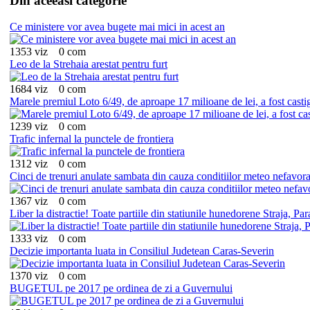
Din aceeasi categorie
Ce ministere vor avea bugete mai mici in acest an
1353 viz
0 com
Leo de la Strehaia arestat pentru furt
1684 viz
0 com
Marele premiul Loto 6/49, de aproape 17 milioane de lei, a fost castiga
1239 viz
0 com
Trafic infernal la punctele de frontiera
1312 viz
0 com
Cinci de trenuri anulate sambata din cauza conditiilor meteo nefavora
1367 viz
0 com
Liber la distractie! Toate partiile din statiunile hunedorene Straja, P
1333 viz
0 com
Decizie importanta luata in Consiliul Judetean Caras-Severin
1370 viz
0 com
BUGETUL pe 2017 pe ordinea de zi a Guvernului