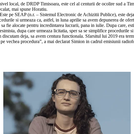
 nivel local, de DRDP Timisoara, este cel al centurii de ocolire sud a Timi
decalat, mai spune Horatiu.
 Este pe SEAP (n.r. – Sistemul Electronic de Achizitii Publice), este de
ocedurile si urmeaza ca, astfel, in luna aprilie sa avem depunerea de oferte
i sa fie alocate pentru incredintarea lucrarii, pana in iulie. Dupa care,
pesimista, dupa care urmeaza licitatia, sper sa se simplifice proceduril
m discutam deja, sa avem centura functionala. Sfarsitul lui 2019 era term
ni pe vechea procedura”, a mai declarat Simion in cadrul emisiunii radiof