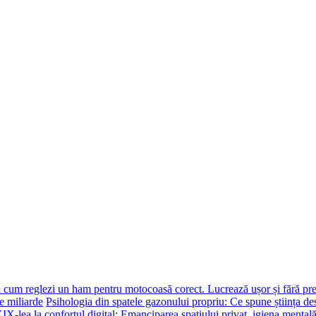
ă cum reglezi un ham pentru motocoasă corect. Lucrează ușor și fără pr
e miliarde
Psihologia din spatele gazonului propriu: Ce spune știința de
XIX-lea la confortul digital: Emanciparea spațiului privat, igiena mentală