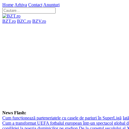
Home
Arhiva
Contact
Anunturi
BZT.ro
BZC.ro
BZV.ro
News Flash:
Cum funcționează parteneriatele cu casele de pariuri în SuperLigă
Iat
Cum a transformat UEFA fotbalul european într-un spectacol global d
copilăriei la poezia duminicilor pe stadion
De la corsetul secolului al 