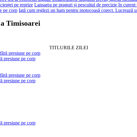
cienței pe reprize
Lansarea pe praguri și pescuitul de precizie în curent
e pe corp
Iată cum reglezi un ham pentru motocoasă corect. Lucrează uș
 a Timisoarei
TITLURILE ZILEI
ră presiune pe corp
ră presiune pe corp
ră presiune pe corp