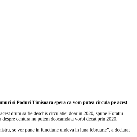
Drumuri si Poduri Timisoara spera ca vom putea circula pe acest
a acest drum sa fie deschis circulatiei doar in 2020, spune Horatiu
Daca despre centura nu putem deocamdata vorbi decat prin 2020,
stru, se vor pune in functiune undeva in luna februarie”, a declarat