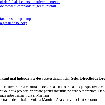
 de fotbal și campanie fulger cu premii
ra presiune pe corp
i sunt mai indepartate decat se estima initial. Seful Directiei de 
inuarii lucrarilor la centura de ocolire a Timisoarei a dus perspectivele c
bit de doua proiecte prioritare pentru institutia pe care o reprezinta. 
rada intre Traian Vuia si Margina.
strada, de la Traian Vuia la Margina. Asa cum a declarat si domnul mini