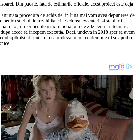
soarei. Din pacate, fata de estimarile oficiale, acest proiect este deja
ja anuntata procedura de achizitie, in luna mai vom avea depunerea de
 pentru studiul de fezabilitate in vederea executarii si stabilirii
 estimam noi, un termen de maxim noua luni de zile pentru intocmirea
e si dupa aceea sa incepem executia. Deci, undeva in 2018 sper sa avem
enul optimist, discutia era ca undeva in luna noiembrie ni se aproba
onice.