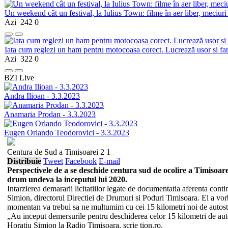
Un weekend cât un festival, la Iulius Town: filme în aer liber, meciuri
Azi
242
0
Iata cum reglezi un ham pentru motocoasa corect. Lucrează usor si fa
Azi
322
0
BZI Live
Andra Ilioan - 3.3.2023
Anamaria Prodan - 3.3.2023
Eugen Orlando Teodorovici - 3.3.2023
Centura de Sud a Timisoarei 2 1
Distribuie
Tweet
Facebook
E-mail
Perspectivele de a se deschide centura sud de ocolire a Timisoare
drum undeva la inceputul lui 2020.
Intarzierea demararii licitatiilor legate de documentatia aferenta cont
Simion, directorul Directiei de Drumuri si Poduri Timisoara. El a vor
momentan va trebui sa ne multumim cu cei 15 kilometri noi de autost
„Au inceput demersurile pentru deschiderea celor 15 kilometri de auto
Horatiu Simion la Radio Timisoara, scrie tion.ro.