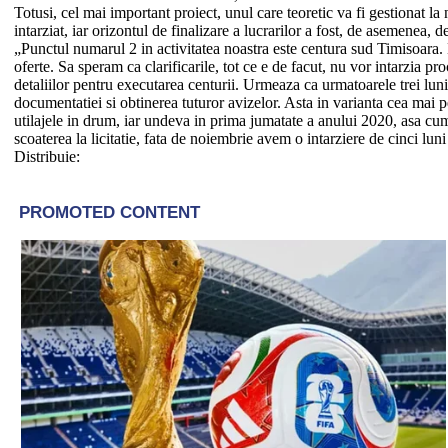
Totusi, cel mai important proiect, unul care teoretic va fi gestionat la
intarziat, iar orizontul de finalizare a lucrarilor a fost, de asemenea, 
„Punctul numarul 2 in activitatea noastra este centura sud Timisoara.
oferte. Sa speram ca clarificarile, tot ce e de facut, nu vor intarzia pr
detaliilor pentru executarea centurii. Urmeaza ca urmatoarele trei lun
documentatiei si obtinerea tuturor avizelor. Asta in varianta cea mai 
utilajele in drum, iar undeva in prima jumatate a anului 2020, asa cu
scoaterea la licitatie, fata de noiembrie avem o intarziere de cinci lu
Distribuie: