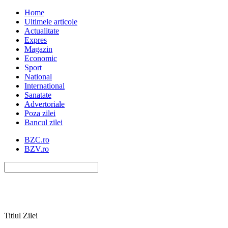
Home
Ultimele articole
Actualitate
Expres
Magazin
Economic
Sport
National
International
Sanatate
Advertoriale
Poza zilei
Bancul zilei
BZC.ro
BZV.ro
Titlul Zilei