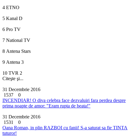
4
ETNO
5
Kanal D
6
Pro TV
7
National TV
8
Antena Stars
9
Antena 3
10
TVR 2
Citeşte şi...
31 Decembrie 2016
1537
0
INCENDIAR! O diva celebra face dezvaluiri fara perdea despre
prima noapte de amor: "Eram rupta de beata!"
31 Decembrie 2016
1531
0
Oana Roman, in plin RAZBOI cu fanii! S-a saturat sa fie TINTA
tuturor!