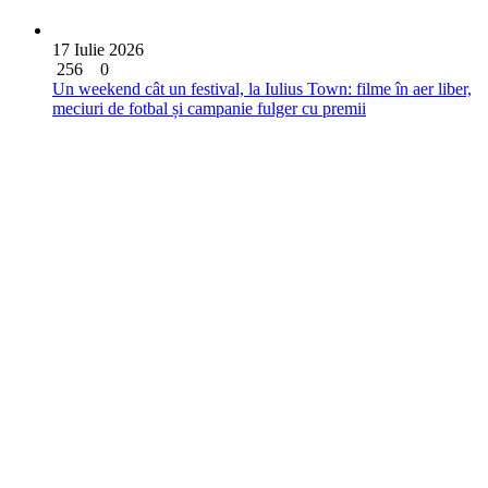
17 Iulie 2026
256
0
Un weekend cât un festival, la Iulius Town: filme în aer liber,
meciuri de fotbal și campanie fulger cu premii