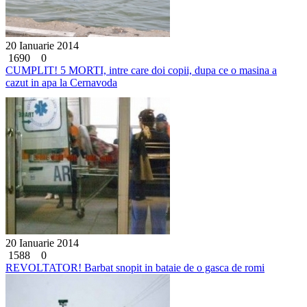
20 Ianuarie 2014
1690
0
CUMPLIT! 5 MORTI, intre care doi copii, dupa ce o masina a
cazut in apa la Cernavoda
20 Ianuarie 2014
1588
0
REVOLTATOR! Barbat snopit in bataie de o gasca de romi