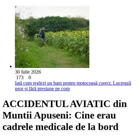
30 Iulie 2026
173
0
Iată cum reglezi un ham pentru motocoasă corect. Lucrează
ușor și fără presiune pe corp
ACCIDENTUL AVIATIC din
Muntii Apuseni: Cine erau
cadrele medicale de la bord