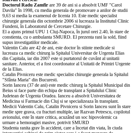
Doctorul Radu Zamfir
are 39 de ani si a absolvit UMF "Carol
Davila" în 1998, cu media generala de promovare a anilor de studii
9,63 si media la examenul de licenta 10. Este medic specialist
chirurgie generala din octombrie 2006 si lucreaza la Institutul Clinic
Fundeni, în Laboratorul de Cercetare Chirurgie.
El a ajuns primul UPU 1 Cluj-Napoca, în jurul orei 2.40, în stare de
constienta, cu o ambulanta SMURD. El prezenta rani la sold, fiind
supus investigatiilor medicale.
Valentin Calu are 42 de ani, este doctor în stiinte medicale si
lucreaza ca medic chirurg la Spitalul Universitar de Urgenta Elias
din Capitala, iar din 2007 este si purtatorul de cuvânt al unitatii
sanitare. Anterior, el a fost coordonator al Unitatii de Primiri Urgente
de la Elias.
Catalin Pivniceru este medic specialist chirurgie generala la Spitalul
"Sfânta Maria" din Bucuresti.
Sorin Ianceu (37 de ani) este medic chirurg la Spitalul Municipal din
Beius si face parte din echipa de transplant a Spitalului Clinic
Judetean de Urgenta Oradea. Ianceu a absolvit Universitatea de
Medicina si Farmacie din Cluj si se specializeaza în transplant.
Medicii Valentin Calu, Catalin Pivniceru si Sorin Ianceu sunt în stare
medie spre grava, cu fracturi multiple, iar Razvan Petrescu, copilotul
avionului, este în stare critica, acuzând un soc hipovolemic ca
urmare a hemoragiei masive, potrivit SMURD
Studenta ranita grav în accident, care a încetat din viata, în ciuda