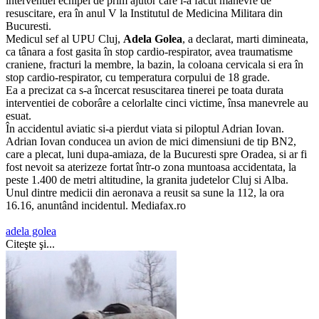
interventiei echipei de prim ajutor care i-a facut manevre de
resuscitare, era în anul V la Institutul de Medicina Militara din
Bucuresti.
Medicul sef al UPU Cluj,
Adela Golea
, a declarat, marti dimineata,
ca tânara a fost gasita în stop cardio-respirator, avea traumatisme
craniene, fracturi la membre, la bazin, la coloana cervicala si era în
stop cardio-respirator, cu temperatura corpului de 18 grade.
Ea a precizat ca s-a încercat resuscitarea tinerei pe toata durata
interventiei de coborâre a celorlalte cinci victime, însa manevrele au
esuat.
În accidentul aviatic si-a pierdut viata si piloptul Adrian Iovan.
Adrian Iovan conducea un avion de mici dimensiuni de tip BN2,
care a plecat, luni dupa-amiaza, de la Bucuresti spre Oradea, si ar fi
fost nevoit sa aterizeze fortat într-o zona muntoasa accidentata, la
peste 1.400 de metri altitudine, la granita judetelor Cluj si Alba.
Unul dintre medicii din aeronava a reusit sa sune la 112, la ora
16.16, anuntând incidentul. Mediafax.ro
adela golea
Citeşte şi...