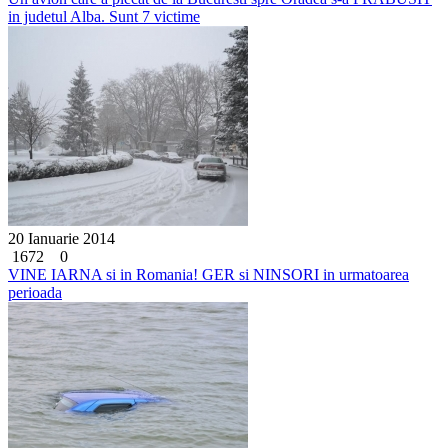
in judetul Alba. Sunt 7 victime
20 Ianuarie 2014
1672
0
VINE IARNA si in Romania! GER si NINSORI in urmatoarea
perioada