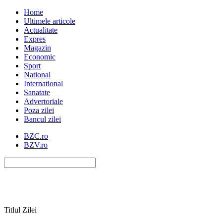
Home
Ultimele articole
Actualitate
Expres
Magazin
Economic
Sport
National
International
Sanatate
Advertoriale
Poza zilei
Bancul zilei
BZC.ro
BZV.ro
Titlul Zilei