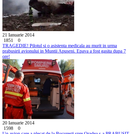
21 Ianuarie 2014
1851
0
TRAGEDIE! Pilotul si o asistenta medicala au murit in urma
prabusirii avionului in Muntii Apuseni. Epava a fost gasita dupa 7
ore!
20 Ianuarie 2014
1598
0
Un avion care a plecat de la Bucuresti spre Oradea s-a PRABUSIT