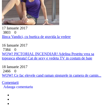
17 Ianuarie 2017
3803
0
Ilinca Vandici, cu burtica de gravida la vedere
16 Ianuarie 2017
7384
0
WOW! PICTORIAL INCENDIAR! Adelina Pestritu vrea sa
topeasca gheata! Cat de sexy e vedeta TV in costum de baie
18 Ianuarie 2017
2466
0
WOW! Ce fac elevele cand raman singurele in camera de camin...
Comentarii
Adauga comentariu