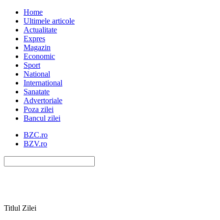
Home
Ultimele articole
Actualitate
Expres
Magazin
Economic
Sport
National
International
Sanatate
Advertoriale
Poza zilei
Bancul zilei
BZC.ro
BZV.ro
Titlul Zilei