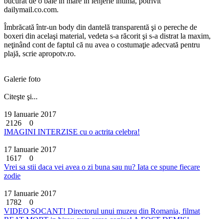
bucurat de o baie în mare în lenjerie intimă, potrivit
dailymail.co.com.
Îmbrăcată într-un body din dantelă transparentă şi o pereche de
boxeri din acelaşi material, vedeta s-a răcorit şi s-a distrat la maxim,
neţinând cont de faptul că nu avea o costumaţie adecvată pentru
plajă, scrie apropotv.ro.
Galerie foto
Citeşte şi...
19 Ianuarie 2017
2126
0
IMAGINI INTERZISE cu o actrita celebra!
17 Ianuarie 2017
1617
0
Vrei sa stii daca vei avea o zi buna sau nu? Iata ce spune fiecare
zodie
17 Ianuarie 2017
1782
0
VIDEO SOCANT! Directorul unui muzeu din Romania, filmat