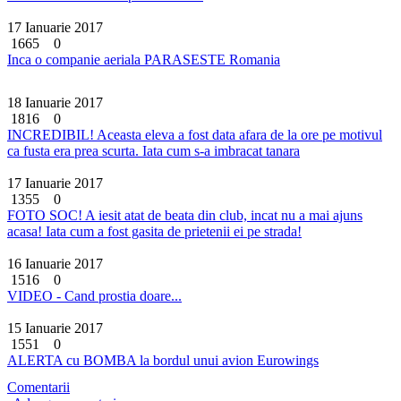
17 Ianuarie 2017
1665
0
Inca o companie aeriala PARASESTE Romania
18 Ianuarie 2017
1816
0
INCREDIBIL! Aceasta eleva a fost data afara de la ore pe motivul
ca fusta era prea scurta. Iata cum s-a imbracat tanara
17 Ianuarie 2017
1355
0
FOTO SOC! A iesit atat de beata din club, incat nu a mai ajuns
acasa! Iata cum a fost gasita de prietenii ei pe strada!
16 Ianuarie 2017
1516
0
VIDEO - Cand prostia doare...
15 Ianuarie 2017
1551
0
ALERTA cu BOMBA la bordul unui avion Eurowings
Comentarii