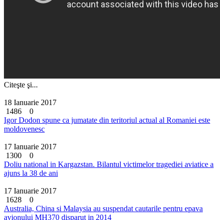
Citeşte şi...
18 Ianuarie 2017
1486
0
Igor Dodon spune ca jumatate din teritoriul actual al Romaniei este
moldovenesc
17 Ianuarie 2017
1300
0
Doliu national in Kargazstan. Bilantul victimelor tragediei aviatice a
ajuns la 38 de ani
17 Ianuarie 2017
1628
0
Australia, China si Malaysia au suspendat cautarile pentru epava
avionului MH370 disparut in 2014