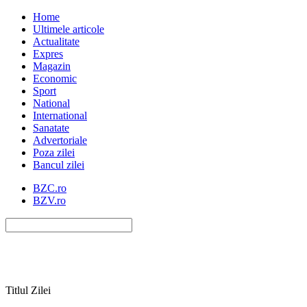
Home
Ultimele articole
Actualitate
Expres
Magazin
Economic
Sport
National
International
Sanatate
Advertoriale
Poza zilei
Bancul zilei
BZC.ro
BZV.ro
Titlul Zilei