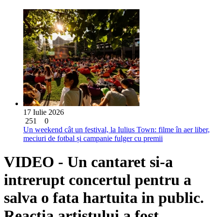
17 Iulie 2026
251
0
Un weekend cât un festival, la Iulius Town: filme în aer liber,
meciuri de fotbal și campanie fulger cu premii
VIDEO - Un cantaret si-a
intrerupt concertul pentru a
salva o fata hartuita in public.
Reactia artistului a fost