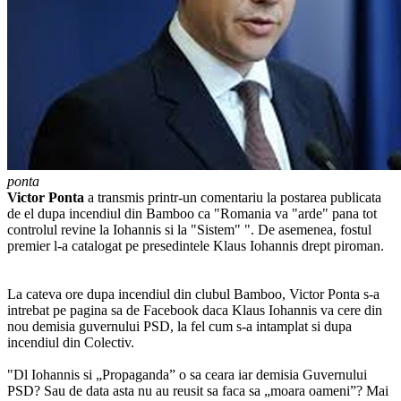
ponta
Victor
Ponta
a transmis printr-un comentariu la postarea publicata
de el dupa incendiul din Bamboo ca "Romania va "arde" pana tot
controlul revine la Iohannis si la "Sistem" ". De asemenea, fostul
premier l-a catalogat pe presedintele Klaus Iohannis drept piroman.
La cateva ore dupa incendiul din clubul Bamboo, Victor Ponta s-a
intrebat pe pagina sa de Facebook daca Klaus Iohannis va cere din
nou demisia guvernului PSD, la fel cum s-a intamplat si dupa
incendiul din Colectiv.
"Dl Iohannis si „Propaganda” o sa ceara iar demisia Guvernului
PSD? Sau de data asta nu au reusit sa faca sa „moara oameni”? Mai