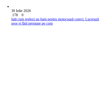
30 Iulie 2026
178
0
Iată cum reglezi un ham pentru motocoasă corect. Lucrează
ușor și fără presiune pe corp