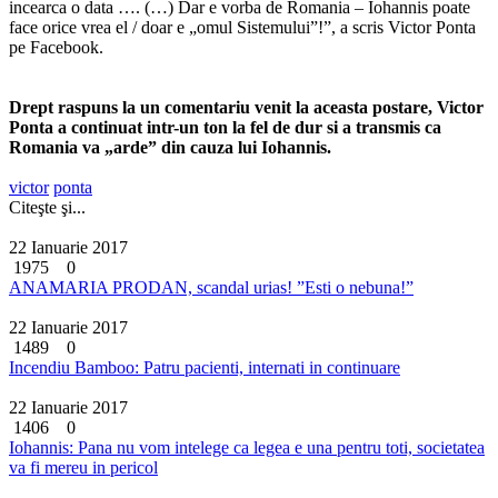
incearca o data …. (…) Dar e vorba de Romania – Iohannis poate
face orice vrea el / doar e „omul Sistemului”!”, a scris Victor Ponta
pe Facebook.
Drept raspuns la un comentariu venit la aceasta postare, Victor
Ponta a continuat intr-un ton la fel de dur si a transmis ca
Romania va „arde” din cauza lui Iohannis.
victor
ponta
Citeşte şi...
22 Ianuarie 2017
1975
0
ANAMARIA PRODAN, scandal urias! ”Esti o nebuna!”
22 Ianuarie 2017
1489
0
Incendiu Bamboo: Patru pacienti, internati in continuare
22 Ianuarie 2017
1406
0
Iohannis: Pana nu vom intelege ca legea e una pentru toti, societatea
va fi mereu in pericol