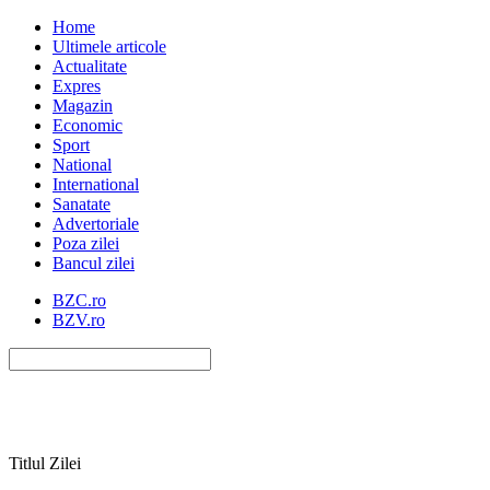
Home
Ultimele articole
Actualitate
Expres
Magazin
Economic
Sport
National
International
Sanatate
Advertoriale
Poza zilei
Bancul zilei
BZC.ro
BZV.ro
Titlul Zilei