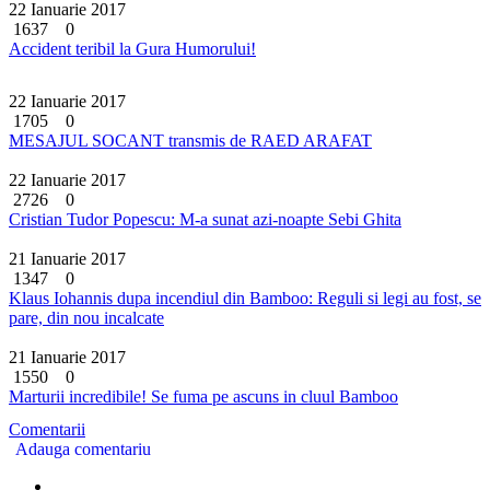
22 Ianuarie 2017
1637
0
Accident teribil la Gura Humorului!
22 Ianuarie 2017
1705
0
MESAJUL SOCANT transmis de RAED ARAFAT
22 Ianuarie 2017
2726
0
Cristian Tudor Popescu: M-a sunat azi-noapte Sebi Ghita
21 Ianuarie 2017
1347
0
Klaus Iohannis dupa incendiul din Bamboo: Reguli si legi au fost, se
pare, din nou incalcate
21 Ianuarie 2017
1550
0
Marturii incredibile! Se fuma pe ascuns in cluul Bamboo
Comentarii
Adauga comentariu