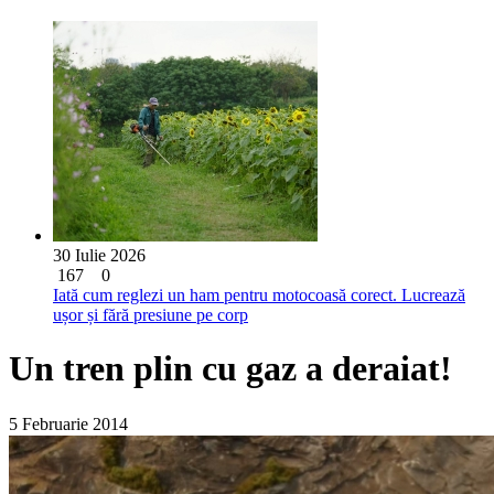
30 Iulie 2026
167
0
Iată cum reglezi un ham pentru motocoasă corect. Lucrează
ușor și fără presiune pe corp
Un tren plin cu gaz a deraiat!
5 Februarie 2014