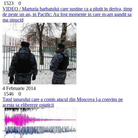
1523
0
VIDEO / Marturia barbatului care sustine ca a plutit in deriva, timp
de peste un an, in Pacific: Au fost momente in care m-am gandit sa
ma sinucid
4 Februarie 2014
1546
0
Tatal tanarului care a comis atacul din Moscova l-a convins pe
acesta sa elibereze ostaticii