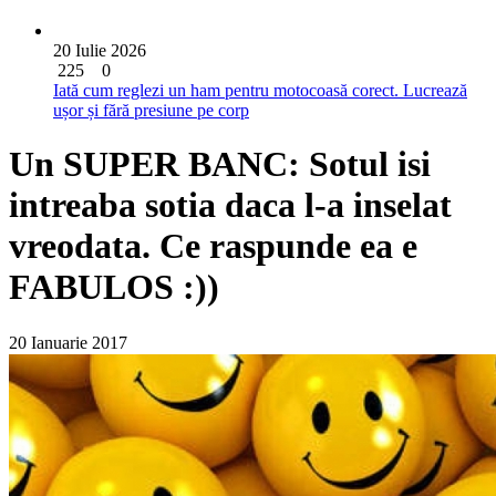
20 Iulie 2026
225
0
Iată cum reglezi un ham pentru motocoasă corect. Lucrează
ușor și fără presiune pe corp
Un SUPER BANC: Sotul isi
intreaba sotia daca l-a inselat
vreodata. Ce raspunde ea e
FABULOS :))
20 Ianuarie 2017