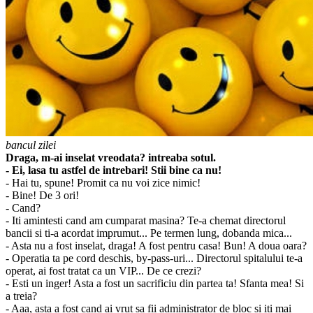
bancul zilei
Draga, m-ai inselat vreodata? intreaba sotul.
- Ei, lasa tu astfel de intrebari! Stii bine ca nu!
- Hai tu, spune! Promit ca nu voi zice nimic!
- Bine! De 3 ori!
- Cand?
- Iti amintesti cand am cumparat masina? Te-a chemat directorul
bancii si ti-a acordat imprumut... Pe termen lung, dobanda mica...
- Asta nu a fost inselat, draga! A fost pentru casa! Bun! A doua oara?
- Operatia ta pe cord deschis, by-pass-uri... Directorul spitalului te-a
operat, ai fost tratat ca un VIP... De ce crezi?
- Esti un inger! Asta a fost un sacrificiu din partea ta! Sfanta mea! Si
a treia?
- Aaa, asta a fost cand ai vrut sa fii administrator de bloc si iti mai