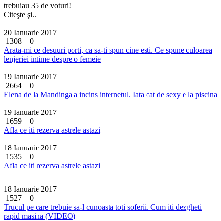
trebuiau 35 de voturi!
Citeşte şi...
20 Ianuarie 2017
1308
0
Arata-mi ce desuuri porti, ca sa-ti spun cine esti. Ce spune culoarea
lenjeriei intime despre o femeie
19 Ianuarie 2017
2664
0
Elena de la Mandinga a incins internetul. Iata cat de sexy e la piscina
19 Ianuarie 2017
1659
0
Afla ce iti rezerva astrele astazi
18 Ianuarie 2017
1535
0
Afla ce iti rezerva astrele astazi
18 Ianuarie 2017
1527
0
Trucul pe care trebuie sa-l cunoasta toti soferii. Cum iti dezgheti
rapid masina (VIDEO)