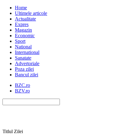
Home
Ultimele articole
Actualitate
Expres
Magazin
Economic
Sport
National
International
Sanatate
Advertoriale
Poza zilei
Bancul zilei
BZC.ro
BZV.ro
Titlul Zilei