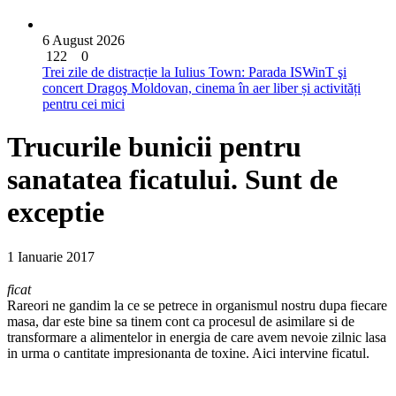
6 August 2026
122
0
Trei zile de distracție la Iulius Town: Parada ISWinT şi
concert Dragoş Moldovan, cinema în aer liber și activități
pentru cei mici
Trucurile bunicii pentru
sanatatea ficatului. Sunt de
exceptie
1 Ianuarie 2017
ficat
Rareori ne gandim la ce se petrece in organismul nostru dupa fiecare
masa, dar este bine sa tinem cont ca procesul de asimilare si de
transformare a alimentelor in energia de care avem nevoie zilnic lasa
in urma o cantitate impresionanta de toxine. Aici intervine ficatul.