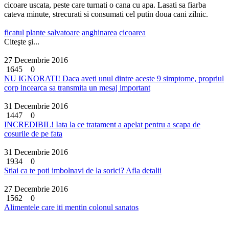
cicoare uscata, peste care turnati o cana cu apa. Lasati sa fiarba
cateva minute, strecurati si consumati cel putin doua cani zilnic.
ficatul
plante salvatoare
anghinarea
cicoarea
Citeşte şi...
27 Decembrie 2016
1645
0
NU IGNORATI! Daca aveti unul dintre aceste 9 simptome, propriul
corp incearca sa transmita un mesaj important
31 Decembrie 2016
1447
0
INCREDIBIL! Iata la ce tratament a apelat pentru a scapa de
cosurile de pe fata
31 Decembrie 2016
1934
0
Stiai ca te poti imbolnavi de la sorici? Afla detalii
27 Decembrie 2016
1562
0
Alimentele care iti mentin colonul sanatos