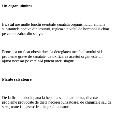
Un organ uimitor
Ficatul
are multe functii esentiale sanatatii organismului: elimina
substantele nocive din tesuturi, regleaza nivelul de hormoni si chiar
pe cel de zahar din sange.
Pentru ca un ficat obosit duce la dereglarea metabolismului si la
probleme grave de sanatate, detoxificarea acestui organ este un
ajutor necesar pe care ni-l putem oferi singuri.
Plante salvatoare
De la ficatul obosit pana la hepatita sau chiar ciroza, diverse
probleme provocate de dieta necorespunzatoare, de chimicale sau de
stres, toate isi gasesc leac in gradina naturii.