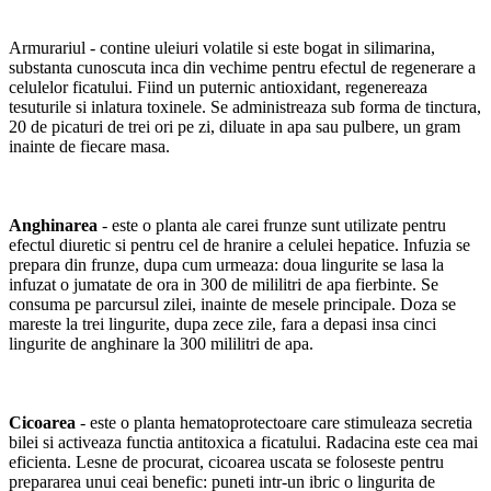
Armurariul - contine uleiuri volatile si este bogat in silimarina,
substanta cunoscuta inca din vechime pentru efectul de regenerare a
celulelor ficatului. Fiind un puternic antioxidant, regenereaza
tesuturile si inlatura toxinele. Se administreaza sub forma de tinctura,
20 de picaturi de trei ori pe zi, diluate in apa sau pulbere, un gram
inainte de fiecare masa.
Anghinarea
- este o planta ale carei frunze sunt utilizate pentru
efectul diuretic si pentru cel de hranire a celulei hepatice. Infuzia se
prepara din frunze, dupa cum urmeaza: doua lingurite se lasa la
infuzat o jumatate de ora in 300 de mililitri de apa fierbinte. Se
consuma pe parcursul zilei, inainte de mesele principale. Doza se
mareste la trei lingurite, dupa zece zile, fara a depasi insa cinci
lingurite de anghinare la 300 mililitri de apa.
Cicoarea
- este o planta hematoprotectoare care stimuleaza secretia
bilei si activeaza functia antitoxica a ficatului. Radacina este cea mai
eficienta. Lesne de procurat, cicoarea uscata se foloseste pentru
prepararea unui ceai benefic: puneti intr-un ibric o lingurita de