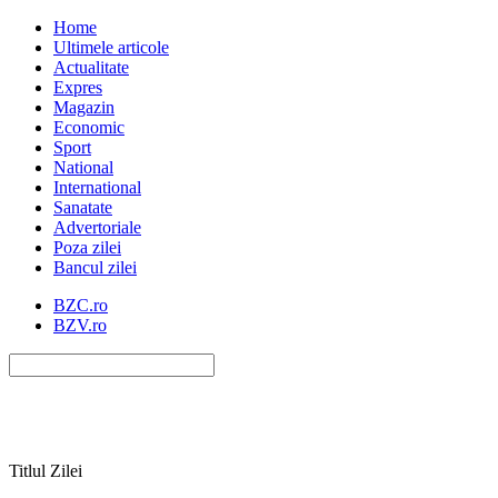
Home
Ultimele articole
Actualitate
Expres
Magazin
Economic
Sport
National
International
Sanatate
Advertoriale
Poza zilei
Bancul zilei
BZC.ro
BZV.ro
Titlul Zilei