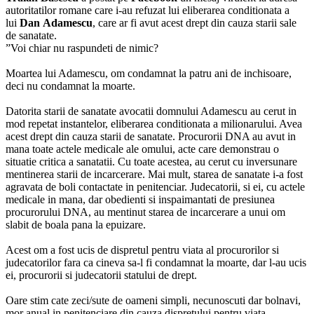
autoritatilor romane care i-au refuzat lui eliberarea conditionata a
lui
Dan
Adamescu
, care ar fi avut acest drept din cauza starii sale
de sanatate.
”Voi chiar nu raspundeti de nimic?
Moartea lui Adamescu, om condamnat la patru ani de inchisoare,
deci nu condamnat la moarte.
Datorita starii de sanatate avocatii domnului Adamescu au cerut in
mod repetat instantelor, eliberarea conditionata a milionarului. Avea
acest drept din cauza starii de sanatate. Procurorii DNA au avut in
mana toate actele medicale ale omului, acte care demonstrau o
situatie critica a sanatatii. Cu toate acestea, au cerut cu inversunare
mentinerea starii de incarcerare. Mai mult, starea de sanatate i-a fost
agravata de boli contactate in penitenciar. Judecatorii, si ei, cu actele
medicale in mana, dar obedienti si inspaimantati de presiunea
procurorului DNA, au mentinut starea de incarcerare a unui om
slabit de boala pana la epuizare.
Acest om a fost ucis de dispretul pentru viata al procurorilor si
judecatorilor fara ca cineva sa-l fi condamnat la moarte, dar l-au ucis
ei, procurorii si judecatorii statului de drept.
Oare stim cate zeci/sute de oameni simpli, necunoscuti dar bolnavi,
mor anual in penitenciare din cauza dispretului pentru viata