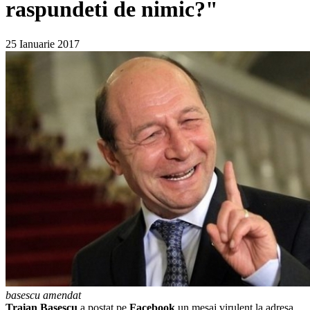
raspundeti de nimic?"
25 Ianuarie 2017
basescu amendat
Traian Basescu
a postat pe
Facebook
un mesaj virulent la adresa