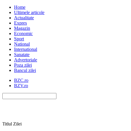
Home
Ultimele articole
Actualitate
Expres
Magazin
Economic
Sport
National
International
Sanatate
Advertoriale
Poza zilei
Bancul zilei
BZC.ro
BZV.ro
Titlul Zilei