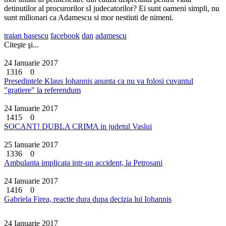
detinutilor al procurorilor sI judecatorilor? Ei sunt oameni simpli, nu
sunt milionari ca Adamescu si mor nestiuti de nimeni.
traian basescu
facebook
dan
adamescu
Citeşte şi...
24 Ianuarie 2017
1316
0
Presedintele Klaus Iohannis anunta ca nu va folosi cuvantul
"gratiere" la referendum
24 Ianuarie 2017
1415
0
SOCANT! DUBLA CRIMA in judetul Vaslui
25 Ianuarie 2017
1336
0
Ambulanta implicata intr-un accident, la Petrosani
24 Ianuarie 2017
1416
0
Gabriela Firea, reactie dura dupa decizia lui Iohannis
24 Ianuarie 2017